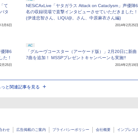
で「て
NESiCAxLive「ヤタガラス Attack on Cataclysm」声優陣6
アバタ
名の収録現場で直撃インタビューさせていただきました！
(伊達忠智さん、LIQU@。さん、中原麻衣さん編)
4年3月6日
2014年2月25
AC
」声優陣6
「グルーヴコースター（アーケード版）」2月20日に新曲
した！
7曲を追加！ MSSPプレゼントキャンペーンも実施!!
年2月25日
2014年2月19
もっと関連記事を見る
合わせ
広告掲載のご案内
プライバシーポリシー
会社概要
インプレス