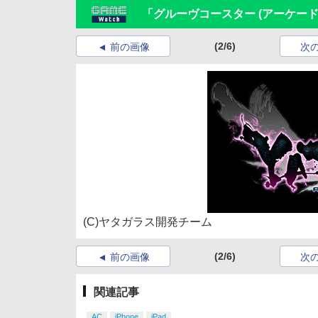
「グルーヴコースター (アーケー
(2/6)
前の画像
次
(C)ヤタガラス開発チーム
(2/6)
前の画像
次
関連記事
AC
iPhone
iPad