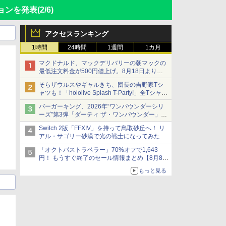
ョンを発表
(2/6)
アクセスランキング
1時間
24時間
1週間
1カ月
マクドナルド、マックデリバリーの朝マックの
最低注文料金が500円値上げ。8月18日より
1,500円から受付
そらザウルスやギャルきち、団長の吉野家Tシ
ャツも！「hololive Splash T-Party!」全Tシャツ
ラインナップ公開＆オンライン販売開始
バーガーキング、2026年“ワンパウンダーシリ
ーズ”第3弾「ダーティ ザ・ワンパウンダー」を
8月7日発売
Switch 2版「FFXIV」を持って鳥取砂丘へ！ リ
「特製ガーリックマヨソース」を使用した超大
アル・サゴリー砂漠で光の戦士になってみた
型チーズバーガー
「オクトパストラベラー」70%オフで1,643
円！ もうすぐ終了のセール情報まとめ【8月8日
更新】
もっと見る
ニンテンドーeショップでは「大神 絶景版」が
67%オフで990円