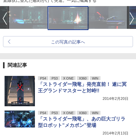
直線状に並んだ敵めがけて突進。一気に殲滅する
この写真の記事へ
関連記事
PS4
PS3
X ONE
X360
WIN
「ストライダー飛竜」発売直前！ 遂に冥
王グランドマスターと対峙!!
2014年2月20日
PS4
PS3
X ONE
X360
WIN
「ストライダー飛竜」、あの巨大ゴリラ
型ロボット“メカポン”登場
2014年2月13日