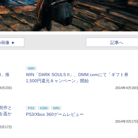
の画像
記事へ
WIN
I」推
WIN「DARK SOULS II」、DMM.comにて「ギフト券
1,500円還元キャンペーン」開始
年4月23日
2014年4月18
は前作と
PS3
X360
WIN
を遥か
PS3/Xbox 360ゲームレビュー
2014年3月17
年3月17日