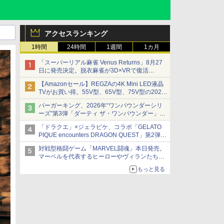
アクセスランキング
1時間
24時間
1週間
1カ月
「スーパーリアル麻雀 Venus Returns」8月27
日に発売決定。脱衣麻雀が3D×VRで復活
発売から2週間は20%オフになるセールが実施
【Amazonセール】REGZAの4K Mini LED液晶
TVがお買い得。55V型、65V型、75V型の2026
年モデルがラインナップ
バーガーキング、2026年“ワンパウンダーシリ
ーズ”第3弾「ダーティ ザ・ワンパウンダー」を
8月7日発売
「ドラクエ」×ジェラピケ、コラボ「GELATO
「特製ガーリックマヨソース」を使用した超大
PIQUE encounters DRAGON QUEST」第2弾が
型チーズバーガー
本日発売
対戦型格闘ゲーム「MARVEL闘魂」本日発売。
アイスカップに入ったスライムやわたぼう、ベ
マーベルを代表するヒーローやヴィランたちが
ビーサタンなどがオリジナルアートで登場
登場
もっと見る
「GUILTY GEAR」などの格ゲーを手掛けるア
ークシステムワークスが開発