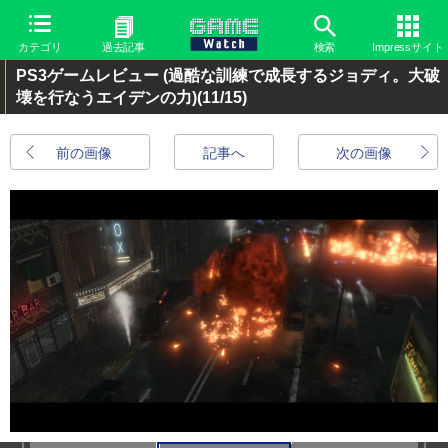
カテゴリ
過去記事
検索
Impressサイト
PS3ゲームレビュー (過酷な訓練で成長するジョディ。大破
壊を行なうエイデンの力)
(11/15)
前の画像
記事へ
次の画像