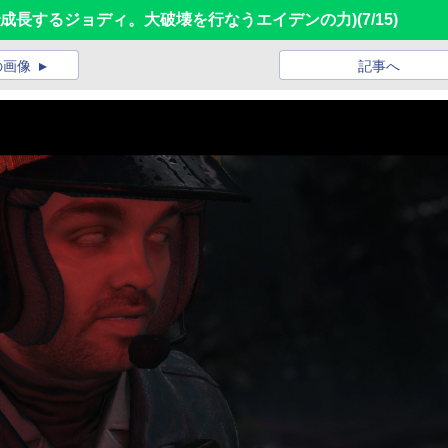
練で成長するジョディ。大破壊を行なうエイデンの力)
(7/15)
の画像
記事へ