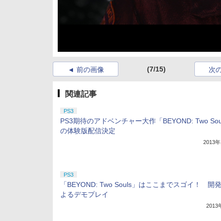
(7/15)
前の画像
次
関連記事
PS3
PS3期待のアドベンチャー大作「BEYOND: Two Sou
の体験版配信決定
2013
PS3
「BEYOND: Two Souls」はここまでスゴイ！ 開
よるデモプレイ
201