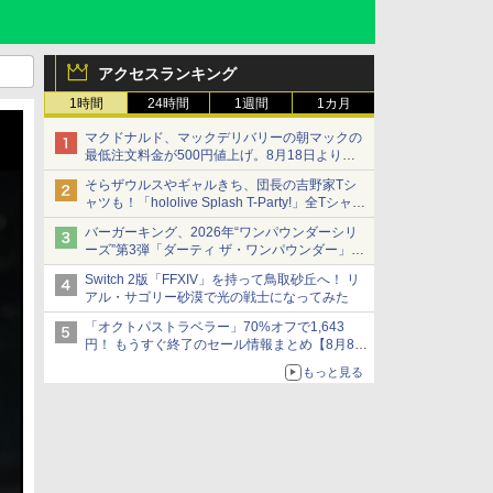
アクセスランキング
1時間
24時間
1週間
1カ月
マクドナルド、マックデリバリーの朝マックの
最低注文料金が500円値上げ。8月18日より
1,500円から受付
そらザウルスやギャルきち、団長の吉野家Tシ
ャツも！「hololive Splash T-Party!」全Tシャツ
ラインナップ公開＆オンライン販売開始
バーガーキング、2026年“ワンパウンダーシリ
ーズ”第3弾「ダーティ ザ・ワンパウンダー」を
8月7日発売
Switch 2版「FFXIV」を持って鳥取砂丘へ！ リ
「特製ガーリックマヨソース」を使用した超大
アル・サゴリー砂漠で光の戦士になってみた
型チーズバーガー
「オクトパストラベラー」70%オフで1,643
円！ もうすぐ終了のセール情報まとめ【8月8日
更新】
もっと見る
ニンテンドーeショップでは「大神 絶景版」が
67%オフで990円