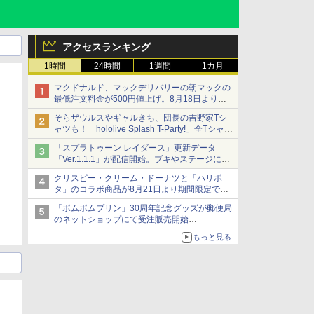
アクセスランキング
1時間
24時間
1週間
1カ月
マクドナルド、マックデリバリーの朝マックの
最低注文料金が500円値上げ。8月18日より
1,500円から受付
そらザウルスやギャルきち、団長の吉野家Tシ
ャツも！「hololive Splash T-Party!」全Tシャツ
ラインナップ公開＆オンライン販売開始
「スプラトゥーン レイダース」更新データ
「Ver.1.1.1」が配信開始。ブキやステージに関
する不具合を修正
クリスピー・クリーム・ドーナツと「ハリポ
タ」のコラボ商品が8月21日より期間限定で発
売
「ポムポムプリン」30周年記念グッズが郵便局
組分け帽子ドーナツなど見た目も楽しい商品が
のネットショップにて受注販売開始
登場
「おもちもちもちクッション」など今年だけの
もっと見る
限定商品が登場