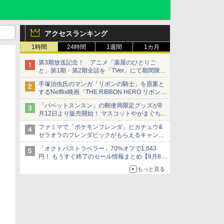
アクセスランキング
1時間
24時間
1週間
1カ月
第3期放送記念！ アニメ「薬屋のひとりご
と」第1期・第2期全話を「TVer」にて期間限定
で順次無料配信開始
手塚治虫氏のマンガ「リボンの騎士」を原案と
するNetflix映画「THE RIBBON HERO リボンヒ
ーロー」本日配信開始
「パペットスンスン」の郵便局限定グッズが8
月12日より販売開始！ マスコットやがまぐち、
レターセットなどが登場
ファミマで「ポケモンフレンダ」ピカチュウ&
ゼラオラのフレンダピックがもらえるキャンペ
ーン開催！
「オクトパストラベラー」70%オフで1,643
円！ もうすぐ終了のセール情報まとめ【8月8日
更新】
もっと見る
ニンテンドーeショップでは「大神 絶景版」が
67%オフで990円