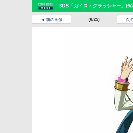
3DS「ガイストクラッシャー」
(6/
(6/25)
前の画像
次