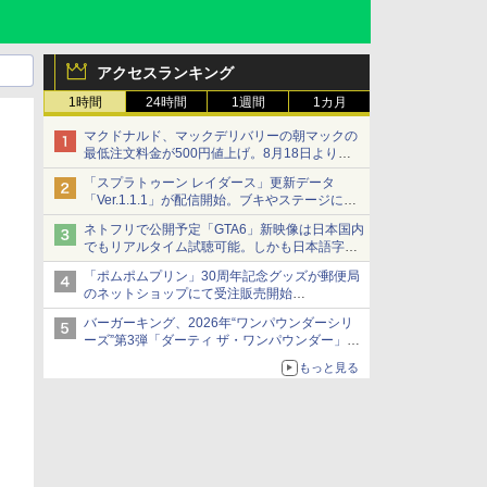
アクセスランキング
1時間
24時間
1週間
1カ月
マクドナルド、マックデリバリーの朝マックの
最低注文料金が500円値上げ。8月18日より
1,500円から受付
「スプラトゥーン レイダース」更新データ
「Ver.1.1.1」が配信開始。ブキやステージに関
する不具合を修正
ネトフリで公開予定「GTA6」新映像は日本国内
でもリアルタイム試聴可能。しかも日本語字幕
付き
「ポムポムプリン」30周年記念グッズが郵便局
Netflixから公式回答あり
のネットショップにて受注販売開始
「おもちもちもちクッション」など今年だけの
バーガーキング、2026年“ワンパウンダーシリ
限定商品が登場
ーズ”第3弾「ダーティ ザ・ワンパウンダー」を
8月7日発売
もっと見る
「特製ガーリックマヨソース」を使用した超大
型チーズバーガー