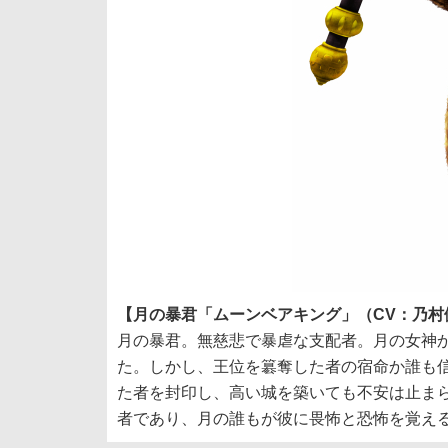
【月の暴君「ムーンベアキング」（CV：乃村
月の暴君。無慈悲で暴虐な支配者。月の女神
た。しかし、王位を簒奪した者の宿命か誰も
た者を封印し、高い城を築いても不安は止ま
者であり、月の誰もが彼に畏怖と恐怖を覚え