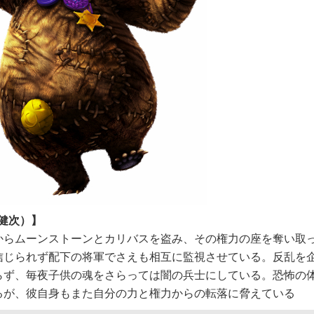
健次）】
からムーンストーンとカリバスを盗み、その権力の座を奪い取
信じられず配下の将軍でさえも相互に監視させている。反乱を
らず、毎夜子供の魂をさらっては闇の兵士にしている。恐怖の
るが、彼自身もまた自分の力と権力からの転落に脅えている