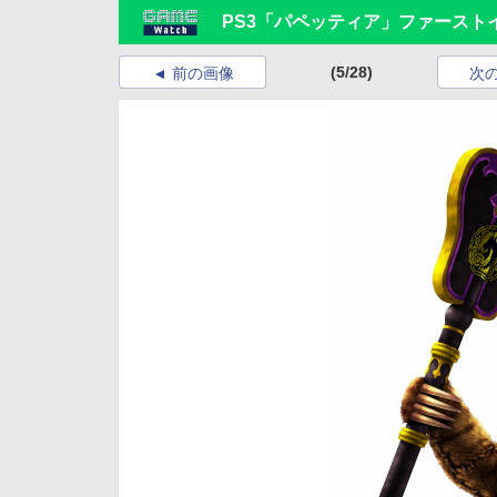
PS3「パペッティア」ファースト
(5/28)
前の画像
次