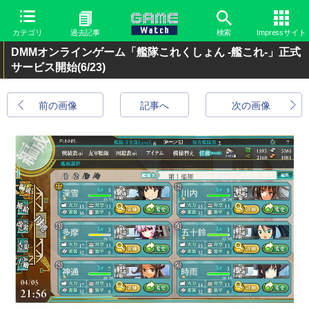
カテゴリ
過去記事
検索
Impressサイト
DMMオンラインゲーム「艦隊これくしょん -艦これ-」正式
サービス開始
(6/23)
前の画像
記事へ
次の画像