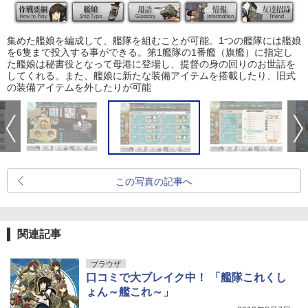
集めた艦娘を編成して、艦隊を組むことが可能。1つの艦隊には艦娘
を6隻まで投入する事ができる。第1艦隊の1番艦（旗艦）に指定し
た艦娘は秘書役となって母港に登場し、提督の身の回りのお世話を
してくれる。また、艦娘に新たな装備アイテムを搭載したり、旧式
の装備アイテムを外したりが可能
この写真の記事へ
関連記事
ブラウザ
口コミで大ブレイク中！ 「艦隊これくし
ょん～艦これ～」