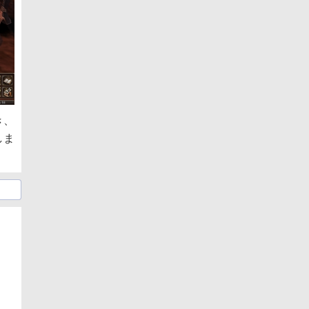
き、
しま
日