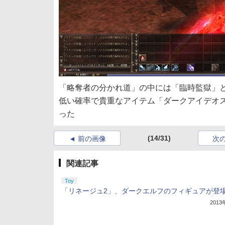
「略奪者の分かれ道」の中には「臨時監獄」
低い確率で貴重なアイテム「ダークアイデオ
った
(14/31)
前の画像
次
関連記事
Toy
「リネージュ2」、ダークエルフのフィギュアが登
201