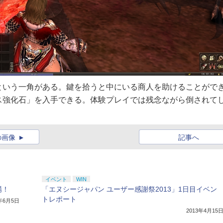
という一角がある。鍵を拾うと中にいる商人を助けることがで
ス強化石」を入手できる。体験プレイでは残念ながら倒されて
の画像
記事へ
イベント
WIN
場！
「エヌシージャパン ユーザー感謝祭2013」1日目イベン
トレポート
3年6月5日
2013年4月15