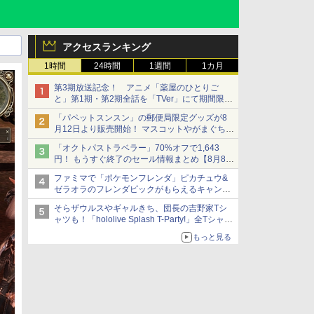
アクセスランキング
1時間
24時間
1週間
1カ月
第3期放送記念！ アニメ「薬屋のひとりご
と」第1期・第2期全話を「TVer」にて期間限定
で順次無料配信開始
「パペットスンスン」の郵便局限定グッズが8
月12日より販売開始！ マスコットやがまぐち、
レターセットなどが登場
「オクトパストラベラー」70%オフで1,643
円！ もうすぐ終了のセール情報まとめ【8月8日
更新】
ファミマで「ポケモンフレンダ」ピカチュウ&
ニンテンドーeショップでは「大神 絶景版」が
ゼラオラのフレンダピックがもらえるキャンペ
67%オフで990円
ーン開催！
そらザウルスやギャルきち、団長の吉野家Tシ
ャツも！「hololive Splash T-Party!」全Tシャツ
ラインナップ公開＆オンライン販売開始
もっと見る