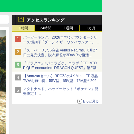
アクセスランキング
1時間
24時間
1週間
1カ月
バーガーキング、2026年“ワンパウンダーシリ
ーズ”第3弾「ダーティ ザ・ワンパウンダー」を
8月7日発売
「スーパーリアル麻雀 Venus Returns」8月27
「特製ガーリックマヨソース」を使用した超大
日に発売決定。脱衣麻雀が3D×VRで復活
型チーズバーガー
発売から2週間は20%オフになるセールが実施
「ドラクエ」×ジェラピケ、コラボ「GELATO
PIQUE encounters DRAGON QUEST」第2弾が
本日発売
【Amazonセール】REGZAの4K Mini LED液晶
アイスカップに入ったスライムやわたぼう、ベ
TVがお買い得。55V型、65V型、75V型の2026
ビーサタンなどがオリジナルアートで登場
年モデルがラインナップ
マクドナルド、ハッピーセット「ポケモン」発
売決定！
ポケモン30周年記念で30匹が大集合
もっと見る