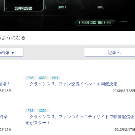
るようになる
の画像
記事へ
PS3
X360
WIN
登場！
「クライシス 3」ファン交流イベントを開催決定
年3月18日
2013年2月22
PS3
X360
最終章
「クライシス 3」ファンコミュニティサイトで映像配信企
画がスタート
年2月19日
2013年2月7