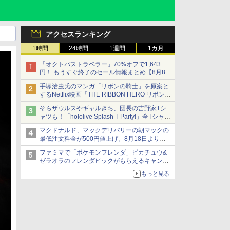
アクセスランキング
1時間
24時間
1週間
1カ月
「オクトパストラベラー」70%オフで1,643
円！ もうすぐ終了のセール情報まとめ【8月8日
更新】
手塚治虫氏のマンガ「リボンの騎士」を原案と
ニンテンドーeショップでは「大神 絶景版」が
するNetflix映画「THE RIBBON HERO リボンヒ
67%オフで990円
ーロー」本日配信開始
そらザウルスやギャルきち、団長の吉野家Tシ
ャツも！「hololive Splash T-Party!」全Tシャツ
ラインナップ公開＆オンライン販売開始
マクドナルド、マックデリバリーの朝マックの
最低注文料金が500円値上げ。8月18日より
1,500円から受付
ファミマで「ポケモンフレンダ」ピカチュウ&
ゼラオラのフレンダピックがもらえるキャンペ
ーン開催！
もっと見る