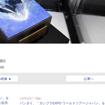
BS
ed.
の画像
記事へ
ン」を
イベント
Toy
大会決
バンダイ、「ガンプラEXPO ワールドツアージャパン」を