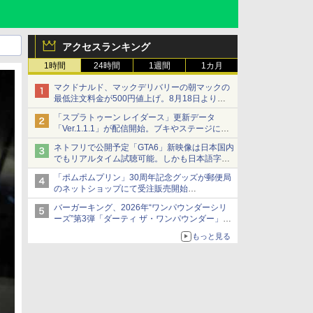
アクセスランキング
1時間
24時間
1週間
1カ月
マクドナルド、マックデリバリーの朝マックの
最低注文料金が500円値上げ。8月18日より
1,500円から受付
「スプラトゥーン レイダース」更新データ
「Ver.1.1.1」が配信開始。ブキやステージに関
する不具合を修正
ネトフリで公開予定「GTA6」新映像は日本国内
でもリアルタイム試聴可能。しかも日本語字幕
付き
「ポムポムプリン」30周年記念グッズが郵便局
Netflixから公式回答あり
のネットショップにて受注販売開始
「おもちもちもちクッション」など今年だけの
バーガーキング、2026年“ワンパウンダーシリ
限定商品が登場
ーズ”第3弾「ダーティ ザ・ワンパウンダー」を
8月7日発売
もっと見る
「特製ガーリックマヨソース」を使用した超大
型チーズバーガー