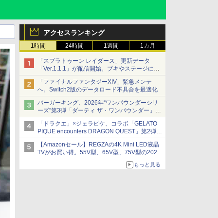
アクセスランキング
1時間
24時間
1週間
1カ月
「スプラトゥーン レイダース」更新データ
「Ver.1.1.1」が配信開始。ブキやステージに関
する不具合を修正
「ファイナルファンタジーXIV」緊急メンテ
へ。Switch2版のデータロード不具合を最適化
バーガーキング、2026年“ワンパウンダーシリ
ーズ”第3弾「ダーティ ザ・ワンパウンダー」を
8月7日発売
「ドラクエ」×ジェラピケ、コラボ「GELATO
「特製ガーリックマヨソース」を使用した超大
PIQUE encounters DRAGON QUEST」第2弾が
型チーズバーガー
本日発売
【Amazonセール】REGZAの4K Mini LED液晶
アイスカップに入ったスライムやわたぼう、ベ
TVがお買い得。55V型、65V型、75V型の2026
ビーサタンなどがオリジナルアートで登場
年モデルがラインナップ
もっと見る