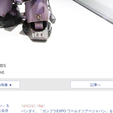
BS
ed.
の画像
記事へ
ン」を
イベント
Toy
大会決
バンダイ、「ガンプラEXPO ワールドツアージャパン」を