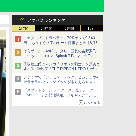
アクセスランキング
1時間
24時間
1週間
1カ月
「オクトパストラベラー」70%オフで1,643
円！ もうすぐ終了のセール情報まとめ【8月8日
更新】
そらザウルスやギャルきち、団長の吉野家Tシ
ニンテンドーeショップでは「大神 絶景版」が
ャツも！「hololive Splash T-Party!」全Tシャツ
67%オフで990円
ラインナップ公開＆オンライン販売開始
手塚治虫氏のマンガ「リボンの騎士」を原案と
するNetflix映画「THE RIBBON HERO リボンヒ
ーロー」本日配信開始
ファミマで「ポケモンフレンダ」ピカチュウ&
ゼラオラのフレンダピックがもらえるキャンペ
ーン開催！
「スプラトゥーン レイダース」更新データ
「Ver.1.1.1」が配信開始。ブキやステージに関
する不具合を修正
もっと見る