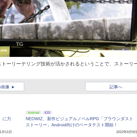
ストーリーテリング技術が活かされるということで、ストーリ
の画像
記事へ
Android
iOS
」に力
NEOWIZ、新作ビジュアルノベルRPG「ブラウンダスト
ストーリー」Android向けのベータテスト開始！
11月11日
2022年8月9