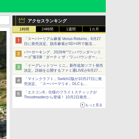
アクセスランキング
1時間
24時間
1週間
1カ月
「スーパーリアル麻雀 Venus Returns」8月27
日に発売決定。脱衣麻雀が3D×VRで復活
発売から2週間は20%オフになるセールが実施
バーガーキング、2026年“ワンパウンダーシリ
ーズ”第3弾「ダーティ ザ・ワンパウンダー」を
8月7日発売
「イーグレットツー ミニ」新作追加ソフト発売
「特製ガーリックマヨソース」を使用した超大
決定。詳細を公開するファミ通LIVEが8月27日
型チーズバーガー
20時から配信
「マインクラフト」Switch2版が10月27日に発
シリーズ累計100タイトルへ
売決定。「スーパーマリオ」DLCも
Switch版からのアップグレードも可能に
「エスコン8」仕様のフライトスティックが
Thrustmasterから登場！ 10月2日発売
ジョイスティックに振動機能を搭載。予約受付
もっと見る
も開始