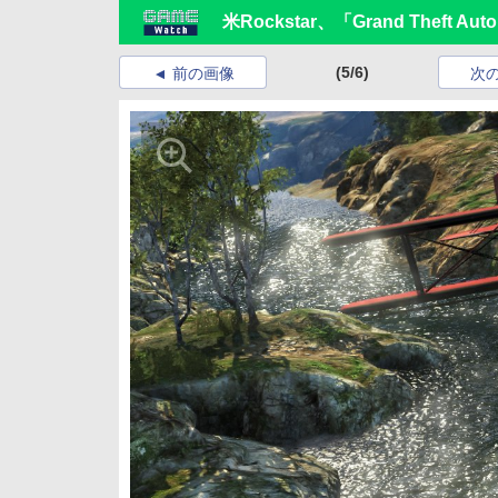
米Rockstar、「Grand Theft 
(5/6)
前の画像
次