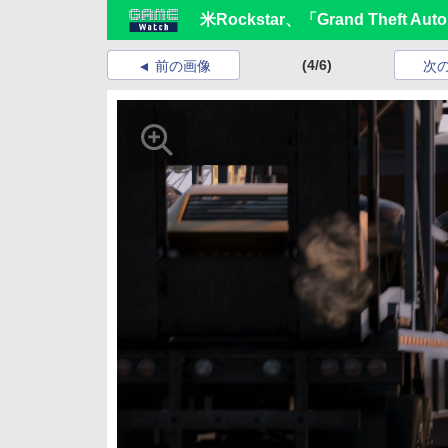
米Rockstar、「Grand Theft 
(4/6)
前の画像
次