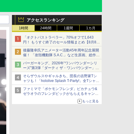
アクセスランキング
1時間
24時間
1週間
1カ月
「オクトパストラベラー」70%オフで1,643
円！ もうすぐ終了のセール情報まとめ【8月8日
更新】
後藤隆幸氏アニメーター活動45年周年記念展開
ニンテンドーeショップでは「大神 絶景版」が
催！ 「攻殻機動隊 S.A.C.」など生原画、総作画
67%オフで990円
監督修正が展示
バーガーキング、2026年“ワンパウンダーシリ
ーズ”第3弾「ダーティ ザ・ワンパウンダー」を
8月7日発売
そらザウルスやギャルきち、団長の吉野家Tシ
「特製ガーリックマヨソース」を使用した超大
ャツも！「hololive Splash T-Party!」全Tシャツ
型チーズバーガー
ラインナップ公開＆オンライン販売開始
ファミマで「ポケモンフレンダ」ピカチュウ&
ゼラオラのフレンダピックがもらえるキャンペ
ーン開催！
もっと見る