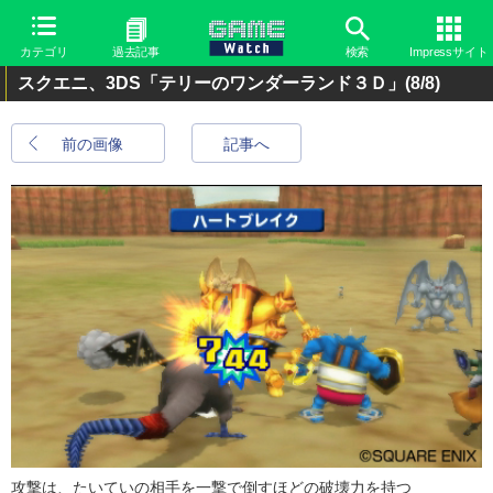
カテゴリ
過去記事
検索
Impressサイト
スクエニ、3DS「テリーのワンダーランド３Ｄ」
(8/8)
前の画像
記事へ
攻撃は、たいていの相手を一撃で倒すほどの破壊力を持つ