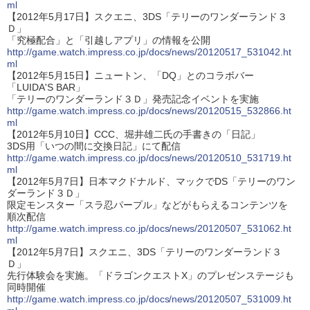
ml
【2012年5月17日】スクエニ、3DS「テリーのワンダーランド３
Ｄ」
「究極配合」と「引越しアプリ」の情報を公開
http://game.watch.impress.co.jp/docs/news/20120517_531042.ht
ml
【2012年5月15日】ニュートン、「DQ」とのコラボバー
「LUIDA'S BAR」
「テリーのワンダーランド３Ｄ」発売記念イベントを実施
http://game.watch.impress.co.jp/docs/news/20120515_532866.ht
ml
【2012年5月10日】CCC、堀井雄二氏の手書きの「日記」
3DS用「いつの間に交換日記」にて配信
http://game.watch.impress.co.jp/docs/news/20120510_531719.ht
ml
【2012年5月7日】日本マクドナルド、マックでDS「テリーのワン
ダーランド３Ｄ」
限定モンスター「スラ忍パープル」などがもらえるコンテンツを
順次配信
http://game.watch.impress.co.jp/docs/news/20120507_531062.ht
ml
【2012年5月7日】スクエニ、3DS「テリーのワンダーランド３
Ｄ」
先行体験会を実施。「ドラゴンクエストX」のプレゼンステージも
同時開催
http://game.watch.impress.co.jp/docs/news/20120507_531009.ht