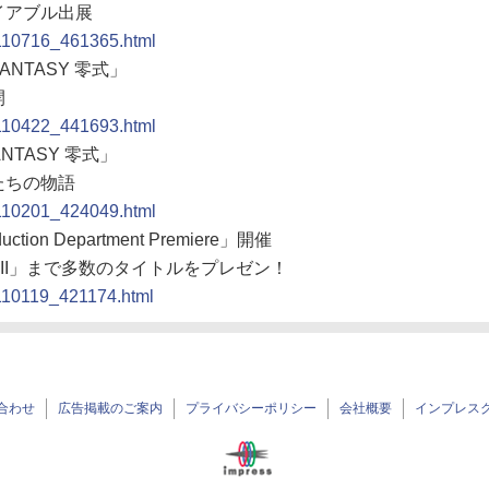
イアブル出展
0110716_461365.html
ANTASY 零式」
開
0110422_441693.html
ANTASY 零式」
たちの物語
0110201_424049.html
tion Department Premiere」開催
III」まで多数のタイトルをプレゼン！
0110119_421174.html
合わせ
広告掲載のご案内
プライバシーポリシー
会社概要
インプレス