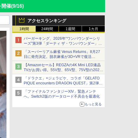
を開催
(9/16)
アクセスランキング
1時間
24時間
1週間
1カ月
バーガーキング、2026年“ワンパウンダーシリ
ーズ”第3弾「ダーティ ザ・ワンパウンダー」を
8月7日発売
「スーパーリアル麻雀 Venus Returns」8月27
「特製ガーリックマヨソース」を使用した超大
日に発売決定。脱衣麻雀が3D×VRで復活
型チーズバーガー
発売から2週間は20%オフになるセールが実施
【Amazonセール】REGZAの4K Mini LED液晶
TVがお買い得。55V型、65V型、75V型の2026
年モデルがラインナップ
「ドラクエ」×ジェラピケ、コラボ「GELATO
PIQUE encounters DRAGON QUEST」第2弾が
本日発売
「ファイナルファンタジーXIV」緊急メンテ
アイスカップに入ったスライムやわたぼう、ベ
へ。Switch2版のデータロード不具合を最適化
ビーサタンなどがオリジナルアートで登場
もっと見る