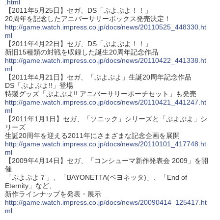
.html
【2011年5月25日】セガ、DS「ぷよぷよ！！」
20周年を記念したアニバーサリーボックス発売決定！
http://game.watch.impress.co.jp/docs/news/20110525_448330.ht
ml
【2011年4月22日】セガ、DS「ぷよぷよ！！」
新旧15種類の対戦を収録した誕生20周年記念作品
http://game.watch.impress.co.jp/docs/news/20110422_441338.ht
ml
【2011年4月21日】セガ、「ぷよぷよ」生誕20周年記念作品
DS「ぷよぷよ!!」登場
特製グッズ「ぷよぷよ!! アニバーサリーポーチセット」も発売
http://game.watch.impress.co.jp/docs/news/20110421_441247.ht
ml
【2011年1月1日】セガ、「ソニック」シリーズと「ぷよぷよ」シ
リーズ
生誕20周年を迎える2011年にさまざまな記念企画を展開
http://game.watch.impress.co.jp/docs/news/20110101_417748.ht
ml
【2009年4月14日】セガ、「コンシューマ新作発表会 2009」を開
催
「ぷよぷよ７」、「BAYONETTA(ベヨネッタ)」、「End of
Eternity」など、
新作ラインナップを発表・展示
http://game.watch.impress.co.jp/docs/news/20090414_125417.ht
ml