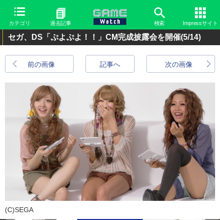
カテゴリ
過去記事
検索
Impressサイト
セガ、DS「ぷよぷよ！！」CM完成披露会を開催
(5/14)
前の画像
記事へ
次の画像
(C)SEGA