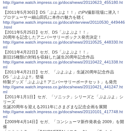
http://game.watch.impress.co.jp/docs/news/20110623_455180.ht
ml
【2011年5月30日】DS「ぷよぷよ！！」のPV撮影現場に潜入！
プロデューサー細山田氏に本作の魅力を聴く
http://game.watch.impress.co.jp/docs/interview/20110530_449446
.html
【2011年5月25日】セガ、DS「ぷよぷよ！！」
20周年を記念したアニバーサリーボックス発売決定！
http://game.watch.impress.co.jp/docs/news/20110525_448330.ht
ml
【2011年4月22日】セガ、DS「ぷよぷよ！！」
新旧15種類の対戦を収録した誕生20周年記念作品
http://game.watch.impress.co.jp/docs/news/20110422_441338.ht
ml
【2011年4月21日】セガ、「ぷよぷよ」生誕20周年記念作品
DS「ぷよぷよ!!」登場
特製グッズ「ぷよぷよ!! アニバーサリーポーチセット」も発売
http://game.watch.impress.co.jp/docs/news/20110421_441247.ht
ml
【2011年1月1日】セガ、「ソニック」シリーズと「ぷよぷよ」シ
リーズ
生誕20周年を迎える2011年にさまざまな記念企画を展開
http://game.watch.impress.co.jp/docs/news/20110101_417748.ht
ml
【2009年4月14日】セガ、「コンシューマ新作発表会 2009」を開
催