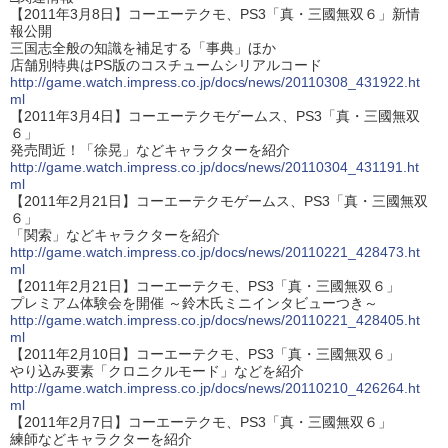
【2011年3月8日】コーエーテクモ、PS3「真・三國無双６」新情
報公開
三国志全般の知識を補足する「事典」ほか
店舗別特典はPS版のコスチュームシリアルコード
http://game.watch.impress.co.jp/docs/news/20110308_431922.ht
ml
【2011年3月4日】コーエーテクモゲームス、PS3「真・三國無双
６」
発売間近！「徐晃」などキャラクターを紹介
http://game.watch.impress.co.jp/docs/news/20110304_431191.ht
ml
【2011年2月21日】コーエーテクモゲームス、PS3「真・三國無双
６」
「関索」などキャラクターを紹介
http://game.watch.impress.co.jp/docs/news/20110221_428473.ht
ml
【2011年2月21日】コーエーテクモ、PS3「真・三國無双６」
プレミアム体験会を開催 ～鈴木氏ミニインタビューつき～
http://game.watch.impress.co.jp/docs/news/20110221_428405.ht
ml
【2011年2月10日】コーエーテクモ、PS3「真・三國無双６」
やり込み要素「クロニクルモード」などを紹介
http://game.watch.impress.co.jp/docs/news/20110210_426264.ht
ml
【2011年2月7日】コーエーテクモ、PS3「真・三國無双６」
練師などキャラクターを紹介