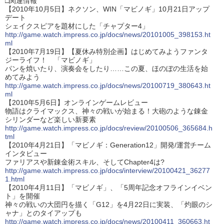
□関連情報
【2010年10月5日】ネクソン、WIN「マビノギ」10月21日アップ
デート
シェイクスピアを題材にした「チャプター4」
http://game.watch.impress.co.jp/docs/news/20101005_398153.ht
ml
【2010年7月19日】【夏休み特別企画】はじめてみようファンタ
ジーライフ！ 「マビノギ」
パンを焼いたり、演奏会をしたり……この夏、ほのぼの生活を始
めてみよう
http://game.watch.impress.co.jp/docs/news/20100719_380643.ht
ml
【2010年5月6日】オンラインゲームレビュー
物語はクライマックス、神々の戦いが始まる！大砲のような錬金
シリンダーなど楽しい新要素
http://game.watch.impress.co.jp/docs/review/20100506_365684.h
tml
【2010年4月21日】「マビノギ：Generation12」開発/運営チーム
インタビュー
ファリアスや新錬金術スキル、そしてChapter4は?
http://game.watch.impress.co.jp/docs/interview/20100421_36277
1.html
【2010年4月11日】「マビノギ」、「5周年記念オフラインイベン
ト」を開催
神々の戦いの大団円を描く「G12」を4月22日に実装、「灼眼のシ
ャナ」とのタイアップも
http://game.watch.impress.co.jp/docs/news/20100411_360663.ht