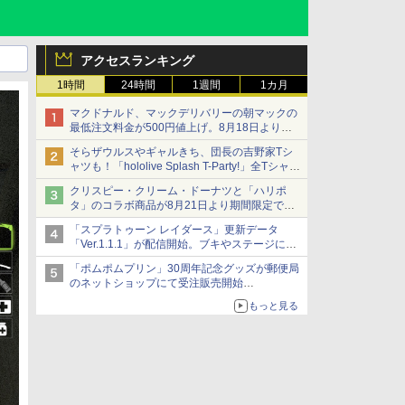
アクセスランキング
1時間
24時間
1週間
1カ月
マクドナルド、マックデリバリーの朝マックの
最低注文料金が500円値上げ。8月18日より
1,500円から受付
そらザウルスやギャルきち、団長の吉野家Tシ
ャツも！「hololive Splash T-Party!」全Tシャツ
ラインナップ公開＆オンライン販売開始
クリスピー・クリーム・ドーナツと「ハリポ
タ」のコラボ商品が8月21日より期間限定で発
売
「スプラトゥーン レイダース」更新データ
組分け帽子ドーナツなど見た目も楽しい商品が
「Ver.1.1.1」が配信開始。ブキやステージに関
登場
する不具合を修正
「ポムポムプリン」30周年記念グッズが郵便局
のネットショップにて受注販売開始
「おもちもちもちクッション」など今年だけの
もっと見る
限定商品が登場