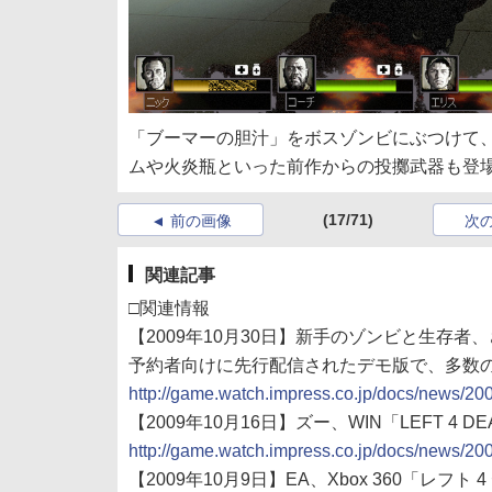
「ブーマーの胆汁」をボスゾンビにぶつけて
ムや火炎瓶といった前作からの投擲武器も登
(17/71)
前の画像
次
関連記事
□関連情報
【2009年10月30日】新手のゾンビと生存者、さ
予約者向けに先行配信されたデモ版で、多数
http://game.watch.impress.co.jp/docs/news/2
【2009年10月16日】ズー、WIN「LEFT 4 
http://game.watch.impress.co.jp/docs/news/2
【2009年10月9日】EA、Xbox 360「レフト 4