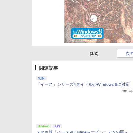
(1/2)
次
関連記事
WIN
「イース」シリーズ4タイトルがWindows 8に対応
2013
Android
iOS
スマホ版「イースVI Online～ナピシュテムの匣～」2