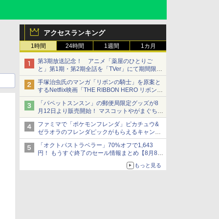
アクセスランキング
1時間
24時間
1週間
1カ月
第3期放送記念！ アニメ「薬屋のひとりご
と」第1期・第2期全話を「TVer」にて期間限定
で順次無料配信開始
手塚治虫氏のマンガ「リボンの騎士」を原案と
するNetflix映画「THE RIBBON HERO リボンヒ
ーロー」本日配信開始
「パペットスンスン」の郵便局限定グッズが8
月12日より販売開始！ マスコットやがまぐち、
レターセットなどが登場
ファミマで「ポケモンフレンダ」ピカチュウ&
ゼラオラのフレンダピックがもらえるキャンペ
ーン開催！
「オクトパストラベラー」70%オフで1,643
円！ もうすぐ終了のセール情報まとめ【8月8日
更新】
もっと見る
ニンテンドーeショップでは「大神 絶景版」が
67%オフで990円