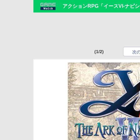
アクションRPG「イースVI-ナピ
(1/2)
次