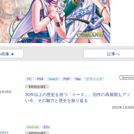
の画像
記事へ
PC
PS4
Switch
PSP
Vita
クラシック
【特別企画】
年1月25日
30年以上の歴史を持つ「イース」。旧作の再展開もアツ
い今、その魅力と歴史を振り返る
2021年1月29
Android
iOS
021
【特別企画】