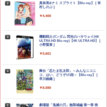
SP the Best
真奈美&ナミ スプライト【Blu-ray】 [ 有
2
コナミデジタルエンタテインメント 【S
村しのぶ ]
2
￥406
witch】パワフルプロ野球2026-2027 [H
AC-P-BQPYA NSW パワフルプロヤキュ
PS5（CFI-2000）用 ホコリキャッチャ
￥4,400
2
ウ 2026-2027]
ーII（ブラック） ANS-PSV031BK GA45
73201420831 アンサー【ゲーム周辺機
【中古】【PS4】ファークライ5
3
器】【PS5-CFI-2XXXシリーズ専用（通
￥7,620
常版/デジタル・エディション）】
￥843
機動戦士ガンダム 閃光のハサウェイ(4K
3
￥1,600
ULTRA HD Blu-ray)【4K ULTRA HD】 [
小野賢章 ]
空の軌跡 the 2nd Nintendo Switch 2 E
3
dition 通常版 【Switch2】 NXS-P-BTW
MC
￥5,601
【8/4-11 当店P5倍!&マラソン!】PS5 縦
3
【セット商品】Minecraft ぷっくりっ
4
置き スタンド 転倒防止 地震対策 傷付き
￥7,696
たいシール クリーパー＆エンダーマン
防止 放熱改善 簡単取り付け Ps5 Slim/P
+ Minecraft ぷっくりったいシール モ
s5 Pro/Ps5 対応 プレイステーション5 P
舞台「忍たま乱太郎」～みんなニコニ
4
チーフ
layStation 5
コ、はい、どうぞ!の段～【Blu-ray】 [
早川維織 ]
【新品】Switch2 ゲームソフト ゼルダの
4
￥1,210
￥1,698
伝説 ブレス オブ ザ ワイルド Nintendo
Switch 2 Edition
￥8,580
￥8,000
NewスーパーマリオブラザーズWii ノコ
5
【レビュー評価上昇中】 新型 PS5 Slim /
4
ノコエアホッケー
PS5 Pro 冷却ファン PS5スリム用 冷却
劇場版「鬼滅の刃」無限城編 第一章 猗
5