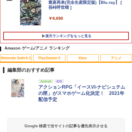
ファン 自動温度検出 3段階風速調整 LED
窩座再来(完全生産限定版)【Blu-ray】 [
￥1,254
ライト USB付き 低騒音 急速冷却 放熱
吾峠呼世晴 ]
ELDEN RING Tarnished Edition Swit
5
プレステ5スリム用 ディスク/デジタル版
ch2版
対応 PS5 周辺機器 PS5 Pro 新型PS5
￥8,690
￥8,298
￥2,580
楽天ランキングをもっと見る
Amazon ゲーム/アニメ ランキング
【送料無料】【PS5/PS5 Slim/PS5 Pro対
5
応】PS5 Slim 横置きスタンド 放熱改善
転倒防止 地震対策 傷付き防止 新型PS5
Nintendo Switch 2
PlayStation 5
Xbox
アニメ
スタンド PS5/PS5 スリム 通常版とデジ
タル版両対応 PS5周辺機器
編集部のおすすめ記事
￥3,576
スプラトゥーン レイダース|オンライン
PlayStation 5 デジタル・エディション
【純正品】Xbox ワイヤレス コントロー
【Amazon.co.jp限定】劇場版モノノ怪
Android
iOS
1
1
1
1
コード版
日本語専用 Console Language: Japan
ラー + USB-C® ケーブル
第三章 蛇神 (Amazon.co.jp限定オリジ
アクションRPG「イースVI-ナピシュテム
ese only (CFI-2200B01)
ナル三方背収納ケース付きコレクション)
の匣」がスマホゲーム化決定！ 2021年
(オリジナル特典:オリジナル巾着＋メー
￥5,832
￥8,300
配信予定
カー特典:【坤と離】二振りの剣、十翼よ
￥55,000
り来たる！スタジオ描き下ろしイラスト
ボード付) [Blu-ray]
Xbox プリペイドカード 5,000円 デジタ
2
￥10,780
スプラトゥーン レイダース -Switch2
Beast of Reincarnation -PS5 【特典】
ルコード 【旧 Xbox ギフトカード】 [オ
2
2
Google 検索で当サイトの記事を優先表示させる
プロダクトコード 封入
ンラインコード]