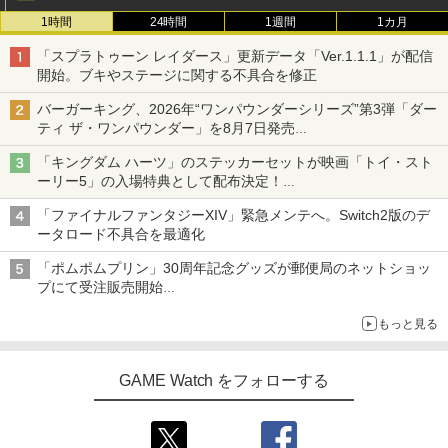
1時間
24時間
1週間
1カ月
「スプラトゥーン レイダース」更新データ「Ver.1.1.1」が配信
開始。ブキやステージに関する不具合を修正
バーガーキング、2026年“ワンパウンダーシリーズ”第3弾「ダー
ティ ザ・ワンパウンダー」を8月7日発売
「特製ガーリックマヨソース」を使用した超大型チーズバーガー
「キングダム ハーツ」のステッカーセットが映画「トイ・スト
ーリー5」の入場特典として配布決定！
本日8月7日より先着・数量限定で配布
「ファイナルファンタジーXIV」緊急メンテへ。Switch2版のデ
ータロード不具合を最適化
「ポムポムプリン」30周年記念グッズが郵便局のネットショッ
プにて受注販売開始
「おもちもちもちクッション」など今年だけの限定商品が登場
もっと見る
GAME Watch をフォローする