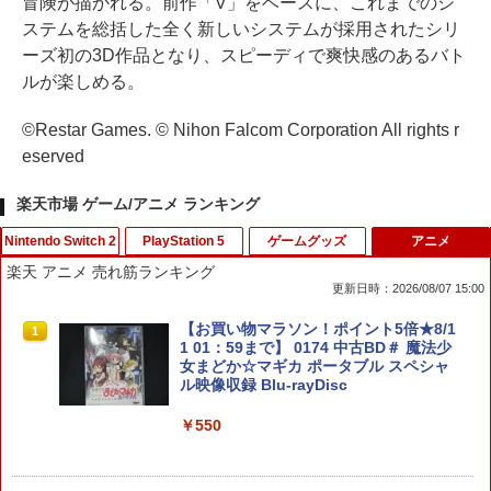
冒険が描かれる。前作「V」をベースに、これまでのシ
ステムを総括した全く新しいシステムが採用されたシリ
ーズ初の3D作品となり、スピーディで爽快感のあるバト
ルが楽しめる。
©Restar Games. © Nihon Falcom Corporation All rights r
eserved
楽天市場 ゲーム/アニメ ランキング
Nintendo Switch 2
PlayStation 5
ゲームグッズ
アニメ
楽天 アニメ 売れ筋ランキング
更新日時：2026/08/07 15:00
任天堂 【Switch2】スーパーマリオブラ
PS5 縦置きスタンド PlayStation5 / PS5
【中古】マリオパーティDS
【お買い物マラソン！ポイント5倍★8/1
1
1
1
1
ザーズ ワンダー Nintendo Switch 2 Edi
Slim / PS5 Pro 用 縦置き スタンド 円形
1 01：59まで】 0174 中古BD＃ 魔法少
tion ＋ みんなでリンリンパーク [NXS-P
安定感UP ブラック ブルー シルバー グ
女まどか☆マギカ ポータブル スペシャ
￥251
-AQMXB NSW2 ス-パ-マリオブラザ-ズ
レー ゲームアクセサリー ◇ALW-P5216
ル映像収録 Blu-rayDisc
ワンダ- ミンナデリンリンパ-ク]
【メール便】 | プレーステーション プレ
イステーション プレステ プレステ5 プレ
￥550
イステーション5 スタンド 収納
￥7,570
【中古】ガンダムアサルトサヴァイブ P
2
￥1,380