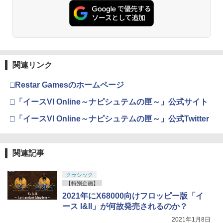
￥6,455
￥7,286
￥5,000
劇場版「鬼滅の刃」無限城編 第一章 猗
2
窩座再来 通常版 [Blu-ray]
￥3,964
【純正品】Xbox ワイヤレス コントロー
3
Nintendo Switch 2(日本語・国内専用)
【純正品】ディスクドライブ(CFI-ZDD1
3
ラー (ロボット ホワイト)
3
J) PlayStation 5
関連リンク
￥55,871
￥7,681
￥11,849
□Restar Gamesのホームページ
劇場版「鬼滅の刃」無限城編 第一章 猗
3
窩座再来 通常版 [DVD]
□「イースVI Online～ナピシュテムの匣～」公式サイト
【純正品】Xbox 充電式バッテリー + US
4
￥3,523
□「イースVI Online～ナピシュテムの匣～」公式Twitter
【純正品】DualSense ワイヤレスコン
B-C ケーブル
ニンテンドープリペイド番号 9000円|オ
4
4
トローラー ミッドナイト ブラック(CFI-
ンラインコード版
ZCT2J01)
￥2,618
￥9,000
関連記事
￥10,737
劇場版「鬼滅の刃」無限城編 第一章 猗
4
窩座再来 完全生産限定版 [Blu-ray]
クラシック
【純正品】Xbox ワイヤレス コントロー
ニンテンドープリペイド番号 5000円|オ
5
【特別企画】
5
￥8,698
【純正品】DualSense ワイヤレスコン
ラー (カーボンブラック)
ンラインコード版
5
2021年にX68000向けフロッピー版「イ
トローラー(CFI-ZCT2J)
ース I&II」が何故発売されるのか？
￥8,020
￥5,000
￥10,737
2021年1月8日