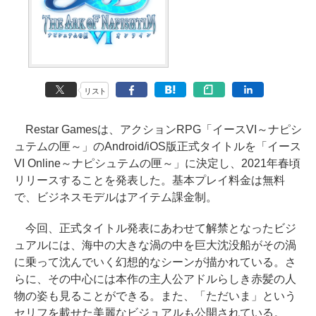
リスト
Restar Gamesは、アクションRPG「イースVI～ナピシ
ュテムの匣～」のAndroid/iOS版正式タイトルを「イース
VI Online～ナピシュテムの匣～」に決定し、2021年春頃
リリースすることを発表した。基本プレイ料金は無料
で、ビジネスモデルはアイテム課金制。
今回、正式タイトル発表にあわせて解禁となったビジ
ュアルには、海中の大きな渦の中を巨大沈没船がその渦
に乗って沈んでいく幻想的なシーンが描かれている。さ
らに、その中心には本作の主人公アドルらしき赤髪の人
物の姿も見ることができる。また、「ただいま」という
セリフを載せた美麗なビジュアルも公開されている。