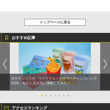
【Amazon.co.jp限定】劇場版モノノ怪
5
第三章 蛇神 (オリジナル特典:オリジナル
巾着＋メーカー特典:【坤と離】二振りの
剣、十翼より来たる！スタジオ描き下ろ
しイラストボード付) [DVD]
トップページに戻る
￥8,800
おすすめ記事
ポケモンコラボ「マクドナルドのサマーチャンスバッグ
2026」をひと足お先に体験してみた！
●
●
●
●
●
●
●
アクセスランキング