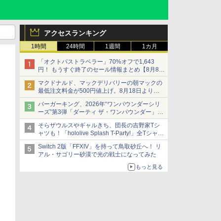
アクセスランキング
1時間
24時間
1週間
1カ月
「オクトパストラベラー」70%オフで1,643
円！ もうすぐ終了のセール情報まとめ【8月8日
更新】
マクドナルド、マックデリバリーの朝マックの
ニンテンドーeショップでは「大神 絶景版」が
最低注文料金が500円値上げ。8月18日より
67%オフで990円
1,500円から受付
バーガーキング、2026年“ワンパウンダーシリ
ーズ”第3弾「ダーティ ザ・ワンパウンダー」を
8月7日発売
そらザウルスやギャルきち、団長の吉野家Tシ
「特製ガーリックマヨソース」を使用した超大
ャツも！「hololive Splash T-Party!」全Tシャツ
型チーズバーガー
ラインナップ公開＆オンライン販売開始
Switch 2版「FFXIV」を持って鳥取砂丘へ！ リ
アル・サゴリー砂漠で光の戦士になってみた
もっと見る