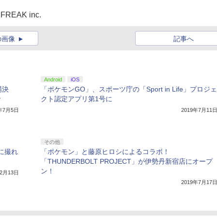
E FREAK inc.
の画像
記事へ
Android
iOS
場決
「ポケモンGO」、スポーツ庁の「Sport in Life」プロジェ
で
クト認定アプリ第1号に
9年7月5日
2019年7月11
その他
に撮れ
「ポケモン」と藤原ヒロシによるコラボ！
「THUNDERBOLT PROJECT」が伊勢丹新宿店にオープ
ン！
年2月13日
2019年7月17