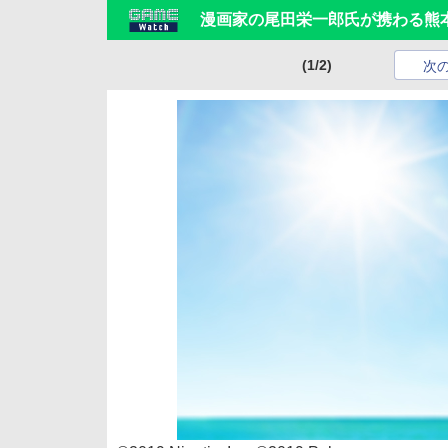
漫画家の尾田栄一郎氏が携わる熊
(1/2)
次