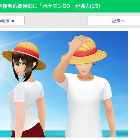
本復興応援活動に「ポケモンGO」が協力
(1/2)
の画像
記事へ