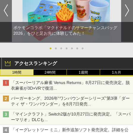
￥10,737
￥7,681
￥7,828
ポケモンコラボ「マクドナルドのサマーチャンスバッグ
2026」をひと足お先に体験してみた！
●
●
●
●
●
●
●
アクセスランキング
1時間
24時間
1週間
1カ月
「スーパーリアル麻雀 Venus Returns」8月27日に発売決定。脱
衣麻雀が3D×VRで復活
発売から2週間は20%オフになるセールが実施
バーガーキング、2026年“ワンパウンダーシリーズ”第3弾「ダー
ティ ザ・ワンパウンダー」を8月7日発売
「特製ガーリックマヨソース」を使用した超大型チーズバーガー
「マインクラフト」Switch2版が10月27日に発売決定。「スーパ
ーマリオ」DLCも
Switch版からのアップグレードも可能に
「イーグレットツー ミニ」新作追加ソフト発売決定。詳細を公