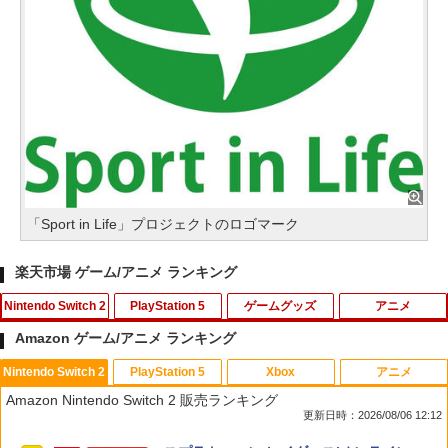
「Sport in Life」プロジェクトのロゴマーク
楽天市場 ゲーム/アニメ ランキング
Nintendo Switch 2
PlayStation 5
ゲームグッズ
アニメ
Amazon ゲーム/アニメ ランキング
Nintendo Switch 2
PlayStation 5
Xbox
アニメ
スーパー マリオパーティ ジャンボリー
【早期購入特典付き】【2026年10月29
NewスーパーマリオブラザーズWii ノコ
スマイルスライム ラメでキラキラ！キー
1
1
1
1
Amazon Nintendo Switch 2 販売ランキング
Nintendo Switch 2 Edition ＋ ジャンボ
日発売】 スパイクチュンソフト｜Spike
ノコエアホッケー
ホルダー キングスライム
更新日時：2026/08/06 12:12
リーTV Switch 2【ポスト投函】
Chunsoft Dune: Awakening【PS5】
￥1,218
￥2,960