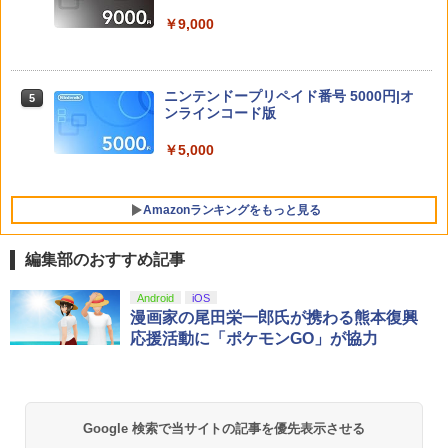
ed NintendoSwitch2版(40周年スライム
レッドブリーダー3 KTFC-008B【メール
アクリルチャーム)
￥9,000
￥6,358
便送料無料】
舞台『刀剣乱舞』蔵出し映像集ー天伝 蒼
5
空の兵 大坂冬の陣 篇ー【Blu-ray】 [ 本
￥7,987
￥4,980
田礼生 ]
ニンテンドープリペイド番号 5000円|オ
【楽天ブックス限定特典+特典】SILENT
5
5
￥6,864
ンラインコード版
HILL: Townfall(アクリルキーホルダー+
【特典】ほの暮しの庭 switch2版(【初
【早期購入封入特典】DLCチラシ)
5
ゲーム&ウオッチ スーパーマリオブラザ
5
回外付特典】切り取れるクリアカード)
￥5,000
ーズ
￥7,480
￥8,118
￥6,500
Amazonランキングをもっと見る
編集部のおすすめ記事
PlayStation 5 デジタル・エディション
Xbox プリペイドカード 10,000円 デジ
劇場版「鬼滅の刃」無限城編 第一章 猗
Android
iOS
1
1
1
日本語専用 Console Language: Japan
タルコード 【旧 Xbox ギフトカード】
窩座再来 通常版 [Blu-ray]
漫画家の尾田栄一郎氏が携わる熊本復興
ese only (CFI-2200B01)
[オンラインコード]
応援活動に「ポケモンGO」が協力
￥3,964
￥55,000
￥10,000
Google 検索で当サイトの記事を優先表示させる
劇場版「鬼滅の刃」無限城編 第一章 猗
Beast of Reincarnation -PS5 【特典】
Xbox プリペイドカード 1,000円 デジタ
2
2
2