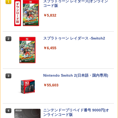
スプラトゥーン レイダース|オンライン
1
￥7,882
￥5,740
コード版
￥5,832
テレビ麻雀ゲーム 家庭用 麻雀ゲーム 一
2
【中古】【未使用品】ベイマックス Mov
【PowerA 公式ストア】パワーエー アド
オリ特付【08/27発売日お届け☆予約】
人遊び 電池式 脳トレ 麻雀 卓上 玩具 お
2
2
2
ieNEX [DVDのみ]
バンテージ・ワイヤレスコントローラー
【新品】【PS5】METAL GEAR SOLID :
もちゃ ゲーム 持ち運び ポータブル 高齢
for Nintendo Switch 2 - ブラック 【任
MASTER COLLECTION Vol.2 [PS5版]
者 シニア プレゼント 父親 祖父 おうち時
天堂公式ライセンス商品】送料無料 国内
★浅草マッハオリジナル特典マイクロフ
￥3,280
間 敬老の日 父の日 ギフト 3ヶ月保証 EF
スプラトゥーン レイダース -Switch2
2
2年保証
ァイバータオル付★
-HO09
￥6,455
￥7,900
￥6,080
￥3,500
機動戦士ガンダムSEED FREEDOM(通常
3
版)【Blu-ray】 [ 矢立肇 ]
【8/05.8/10限定！お買い物マラソン×5の
【特典】BLUE REFLECTION Quartet:
【中古】ファイナルファンタジーIV
3
3
3
￥4,030
つく日｜ポイント最大49.5倍】【新品未
少女たちのキセキ PS5版(【早期購入特
Nintendo Switch 2(日本語・国内専用)
3
開封】バイオハザード レクイエム 通常
典】特別フォトフレーム「Quartet」)
￥3,799
版/Switch 2【日曜日以外即日発送】※レ
￥55,603
ターパック全国送料無料
￥6,350
【BLU-R】超かぐや姫！ Blu-ray通常版
4
￥7,974
￥5,780
ゲーム機 本体 脳を鍛える大人の娯楽ゲ
4
【特典】STEINS;GATE RE:BOOT PS5
4
ーム 4タイトル収録 HDMI 差すだけ ワイ
ニンテンドープリペイド番号 9000円|オ
版(【早期購入同梱特典】「STEINS;GAT
4
ヤレスコントローラー 付き 麻雀 将棋 脳
ンラインコード版
【特典】ドラゴンクエストVII Reimagin
E 変移空間のオクテット」DLC)
4
トレ ゲーム イーハトーヴォ物語 サラブ