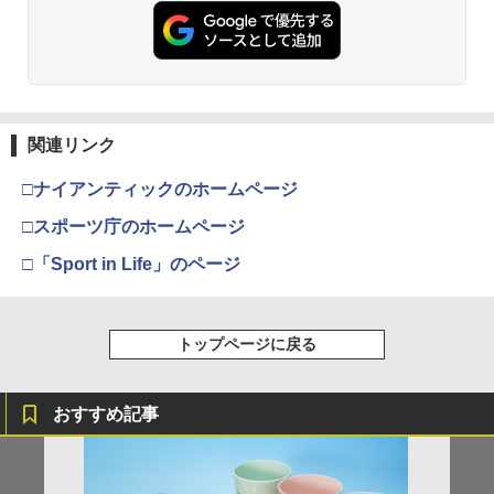
窩座再来 通常版 [DVD]
プロダクトコード 封入
ルコード 【旧 Xbox ギフトカード】 [オ
ンラインコード]
￥3,523
￥7,286
￥1,000
関連リンク
劇場版「鬼滅の刃」無限城編 第一章 猗
【純正品】ディスクドライブ(CFI-ZDD1
3
【純正品】Xbox ワイヤレス コントロー
3
3
窩座再来 完全生産限定版 [Blu-ray]
J) PlayStation 5
ラー + USB-C® ケーブル
□ナイアンティックのホームページ
￥8,698
￥11,849
￥8,300
□スポーツ庁のホームページ
□「Sport in Life」のページ
【純正品】DualSense ワイヤレスコン
Xbox プリペイドカード 5,000円 デジタ
4
4
『映画 ラブライブ！蓮ノ空女学院スクー
4
トローラー ミッドナイト ブラック(CFI-
ルコード 【旧 Xbox ギフトカード】 [オ
ルアイドルクラブ Bloom Garden Part
ZCT2J01)
ンラインコード]
y』Blu-ray（特装限定版）
トップページに戻る
￥10,737
￥5,000
￥8,589
おすすめ記事
【純正品】DualSense ワイヤレスコン
【純正品】Xbox ワイヤレス コントロー
5
5
劇場版「鬼滅の刃」無限城編 第一章 猗
5
トローラー(CFI-ZCT2J)
ラー (ロボット ホワイト)
窩座再来 完全生産限定版 [DVD]