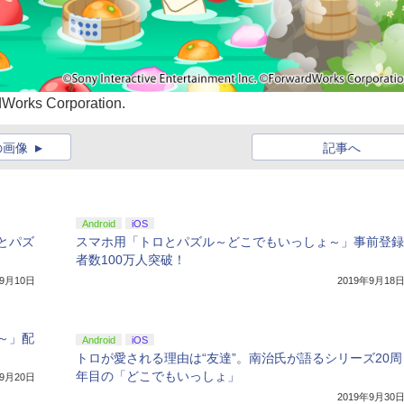
dWorks Corporation.
の画像
記事へ
Android
iOS
とパズ
スマホ用「トロとパズル～どこでもいっしょ～」事前登録
者数100万人突破！
年9月10日
2019年9月18
～」配
Android
iOS
トロが愛される理由は“友達”。南治氏が語るシリーズ20周
年目の「どこでもいっしょ」
年9月20日
2019年9月30