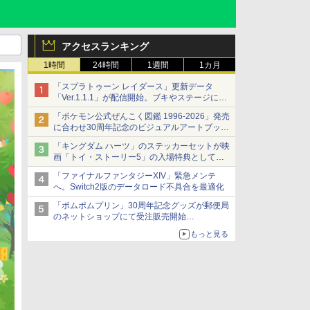
アクセスランキング
1時間
24時間
1週間
1カ月
「スプラトゥーン レイダース」更新データ
「Ver.1.1.1」が配信開始。ブキやステージに関
する不具合を修正
「ポケモン公式ぜんこく図鑑 1996-2026」発売
に合わせ30周年記念のビジュアルアートブック
3冊同時発売が決定
「キングダム ハーツ」のステッカーセットが映
画「トイ・ストーリー5」の入場特典として配
布決定！
「ファイナルファンタジーXIV」緊急メンテ
本日8月7日より先着・数量限定で配布
へ。Switch2版のデータロード不具合を最適化
「ポムポムプリン」30周年記念グッズが郵便局
のネットショップにて受注販売開始
「おもちもちもちクッション」など今年だけの
もっと見る
限定商品が登場