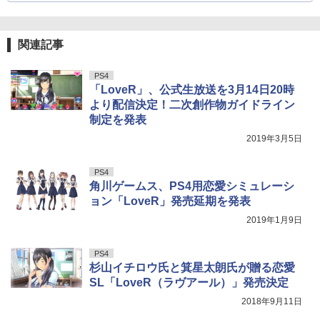
関連記事
PS4
「LoveR」、公式生放送を3月14日20時
より配信決定！二次創作物ガイドライン
制定を発表
2019年3月5日
PS4
角川ゲームス、PS4用恋愛シミュレーシ
ョン「LoveR」発売延期を発表
2019年1月9日
PS4
杉山イチロウ氏と箕星太朗氏が贈る恋愛
SL「LoveR（ラヴアール）」発売決定
2018年9月11日