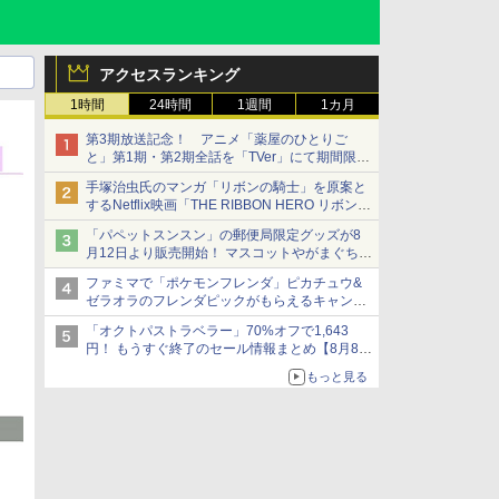
アクセスランキング
1時間
24時間
1週間
1カ月
第3期放送記念！ アニメ「薬屋のひとりご
と」第1期・第2期全話を「TVer」にて期間限定
で順次無料配信開始
手塚治虫氏のマンガ「リボンの騎士」を原案と
するNetflix映画「THE RIBBON HERO リボンヒ
ーロー」本日配信開始
「パペットスンスン」の郵便局限定グッズが8
月12日より販売開始！ マスコットやがまぐち、
レターセットなどが登場
ファミマで「ポケモンフレンダ」ピカチュウ&
ゼラオラのフレンダピックがもらえるキャンペ
ーン開催！
「オクトパストラベラー」70%オフで1,643
円！ もうすぐ終了のセール情報まとめ【8月8日
更新】
もっと見る
ニンテンドーeショップでは「大神 絶景版」が
67%オフで990円