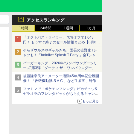
アクセスランキング
1時間
24時間
1週間
1カ月
「オクトパストラベラー」70%オフで1,643
円！ もうすぐ終了のセール情報まとめ【8月8日
更新】
そらザウルスやギャルきち、団長の吉野家Tシ
ニンテンドーeショップでは「大神 絶景版」が
ャツも！「hololive Splash T-Party!」全Tシャツ
67%オフで990円
ラインナップ公開＆オンライン販売開始
バーガーキング、2026年“ワンパウンダーシリ
ーズ”第3弾「ダーティ ザ・ワンパウンダー」を
8月7日発売
後藤隆幸氏アニメーター活動45年周年記念展開
「特製ガーリックマヨソース」を使用した超大
催！ 「攻殻機動隊 S.A.C.」など生原画、総作画
型チーズバーガー
監督修正が展示
ファミマで「ポケモンフレンダ」ピカチュウ&
ゼラオラのフレンダピックがもらえるキャンペ
ーン開催！
もっと見る