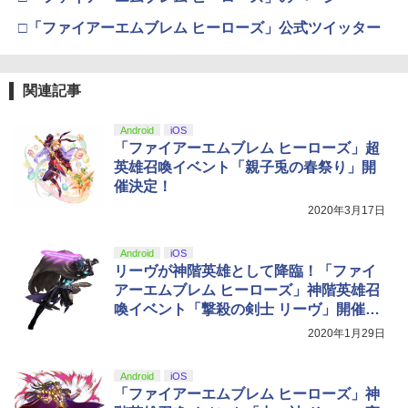
り来たる！スタジオ描き下ろしイラスト
【純正品】Xbox 充電式バッテリー + US
4
ボード付) [Blu-ray]
□「ファイアーエムブレム ヒーローズ」公式ツイッター
B-C ケーブル
￥10,780
￥2,618
関連記事
劇場版「鬼滅の刃」無限城編 第一章 猗
4
Android
iOS
窩座再来 完全生産限定版 [Blu-ray]
【国内正規品】Thrustmaster スラスト
「ファイアーエムブレム ヒーローズ」超
5
マスター TH8S シフター - PC、PS4、P
英雄召喚イベント「親子兎の春祭り」開
￥8,698
S5、PS5 Pro、Xbox One、Xbox Serie
催決定！
s X|S 対応の高精度 H パターン シフター
2020年3月17日
￥14,141
『映画 ラブライブ！蓮ノ空女学院スクー
5
Android
iOS
ルアイドルクラブ Bloom Garden Part
リーヴが神階英雄として降臨！「ファイ
y』Blu-ray（特装限定版）
アーエムブレム ヒーローズ」神階英雄召
喚イベント「撃殺の剣士 リーヴ」開催決
￥8,589
定
2020年1月29日
Android
iOS
「ファイアーエムブレム ヒーローズ」神