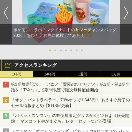
ポケモンコラボ「マクドナルドのサマーチャンスバッグ
2026」をひと足お先に体験してみた！
●
●
●
●
●
●
●
アクセスランキング
1時間
24時間
1週間
1カ月
第3期放送記念！ アニメ「薬屋のひとりごと」第1期・第2期全
話を「TVer」にて期間限定で順次無料配信開始
「オクトパストラベラー」70%オフで1,643円！ もうすぐ終了の
セール情報まとめ【8月8日更新】
ニンテンドーeショップでは「大神 絶景版」が67%オフで990円
「パペットスンスン」の郵便局限定グッズが8月12日より販売開
始！ マスコットやがまぐち、レターセットなどが登場
ファミマで「ポケモンフレンダ」ピカチュウ&ゼラオラのフレン