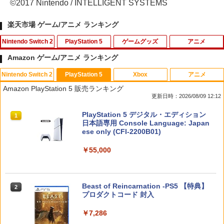
©2017 Nintendo / INTELLIGENT SYSTEMS
楽天市場 ゲーム/アニメ ランキング
Nintendo Switch 2
PlayStation 5
ゲームグッズ
アニメ
Amazon ゲーム/アニメ ランキング
Nintendo Switch 2
PlayStation 5
Xbox
アニメ
フロム・ソフトウェア 【封入特典付】
シティーズ：スカイライン リマスター
【即納可能】【新品】おそ松さん トッテ
【送料無料】劇場版「鬼滅の刃」無限城
1
1
1
1
Amazon PlayStation 5 販売ランキング
【Switch2】ELDEN RING Tarnished E
ジャパン・スペシャル・エディション
ィエプロン★アニメ『第3期』決定☆ア
編 第一章 猗窩座再来(通常版)【Blu-ra
更新日時：2026/08/09 12:12
dition [POT-P-AAF6C NSW2 エルデン
ウトレットSALE★
y】/アニメーション[Blu-ray]【返品種別
リング タ-ニッシュエディション]
A】
￥5,591
スプラトゥーン レイダース|オンライン
PlayStation 5 デジタル・エディション
1
1
￥500
コード版
日本語専用 Console Language: Japan
￥8,290
￥4,400
ese only (CFI-2200B01)
￥5,832
￥55,000
RIDE 6
【新品】おそ松さん 推し松トートバッグ
2
2
ELDEN RING Tarnished Edition Swit
B(松マーク/カラ松)★アニメ『第3期』決
【通常版 Blu-ray/DVD】【場面写クリア
2
2
ch2版
定☆アウトレットSALE★[別倉庫から取
カード3枚セット（竈門炭治郎、冨岡義
￥5,901
り寄せ]
勇、猗窩座）】 劇場版「鬼滅の刃」無限
スプラトゥーン レイダース -Switch2
Beast of Reincarnation -PS5 【特典】
2
城編 第一章 猗窩座再来
2
￥8,298
プロダクトコード 封入
￥520
￥6,447
￥7,450
￥7,286
【特典】ファイナルファンタジー レゾナ
3