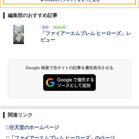
Amazonランキングをもっと見る
編集部のおすすめ記事
【純正品】Xbox ワイヤレス コントロー
劇場版「鬼滅の刃」無限城編 第一章 猗
iOS
Android
1
1
ラー + USB-C® ケーブル
窩座再来 通常版 [Blu-ray]
「ファイアーエムブレム ヒーローズ」レ
ビュー
￥8,300
￥3,982
【純正品】Xbox ワイヤレス コントロー
2
Google 検索で当サイトの記事を優先表示させる
劇場版「鬼滅の刃」無限城編 第一章 猗
ラー (ロボット ホワイト)
2
窩座再来 通常版 [DVD]
￥7,681
￥3,523
【純正品】Xbox ワイヤレス コントロー
3
ラー (カーボンブラック)
関連リンク
【Amazon.co.jp限定】劇場版モノノ怪
3
第三章 蛇神 (Amazon.co.jp限定オリジ
￥8,020
ナル三方背収納ケース付きコレクション)
□任天堂のホームページ
(オリジナル特典:オリジナル巾着＋メー
カー特典:【坤と離】二振りの剣、十翼よ
□「ファイアーエムブレム ヒーローズ」のページ