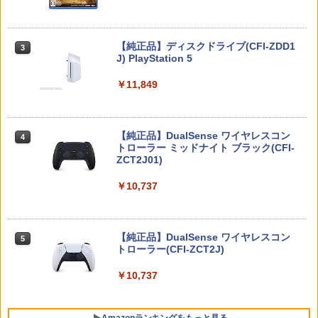
ンス PS5版(【初回封入特典】魔導船＆
ダービースタリオン2 【Switch2】 POT-
【中古】ニル・アドミラリの天秤 クロユ
3
3
かけだし騎士の応援パック・かけだし騎
P-AB73A
リ炎陽譚 限定版 予約特典(ドラマCD) 付
新劇場版銀魂 -吉原大炎上ー (完全生産限
3
士のスタートダッシュパック)
- PSVita
定版)【Blu-ray】 [ 杉田智和 ]
Nintendo Switch 2(日本語・国内専用)
【純正品】ディスクドライブ(CFI-ZDD1
3
3
￥8,582
J) PlayStation 5
￥6,526
￥1,387
￥7,722
￥55,491
￥11,849
コーエーテクモゲームス 【封入特典付】
【特典】MARVEL Tōkon: Fighting So
4
4
【中古】ファイアーエムブレムif 白夜王
4
【Switch2】進撃の巨人3 通常版 [POT-P
uls(【早期購入封入特典】ロビーのアイ
外科医エリーゼ 4【Blu-ray】 [ yuin ]
国
4
-ABA7A NSW2 シンゲキノキョジン 3 ツ
テムセット)
【純正品】DualSense ワイヤレスコン
ニンテンドープリペイド番号 9000円|オ
4
4
ウジョウ]
トローラー ミッドナイト ブラック(CFI-
ンラインコード版
￥7,920
￥2,820
ZCT2J01)
￥6,782
￥8,710
￥9,000
￥10,737
マラソン開催中 【 山崎実業 蓋付き重ね
5
【特典】トゥームレイダー：レガシー・
5
られるゲーム機器収納ケース スマート
スーパーボンバーマン コレクション Nin
オブ・アトランティス(【早期購入同梱特
外科医エリーゼ 3【Blu-ray】 [ yuin ]
ニンテンドープリペイド番号 5000円|オ
5
5
5
】 smart 小型ゲーム機収納 ボックス Sw
tendo Switch 2 Edition 日本限定版
典】コスチューム「ララ・クロフト・サ
【純正品】DualSense ワイヤレスコン
ンラインコード版
5
itch スイッチ Lite 充電ドック ケーブル
バイバー(仮)」（ゲーム内コンテンツ）)
トローラー(CFI-ZCT2J)
￥7,920
コントローラー 周辺機器 蓋付き 一括収
￥9,801
￥5,000
納 石こうボードピン 壁面 シンプル 公式
￥7,012
￥10,737
白 黒 10312 10313 YAMAZAKI
￥3,190