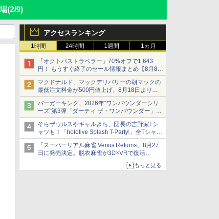
登場
(2/9)
アクセスランキング
1時間
24時間
1週間
1カ月
「オクトパストラベラー」70%オフで1,643
円！ もうすぐ終了のセール情報まとめ【8月8日
更新】
マクドナルド、マックデリバリーの朝マックの
ニンテンドーeショップでは「大神 絶景版」が
最低注文料金が500円値上げ。8月18日より
67%オフで990円
1,500円から受付
バーガーキング、2026年“ワンパウンダーシリ
ーズ”第3弾「ダーティ ザ・ワンパウンダー」を
8月7日発売
そらザウルスやギャルきち、団長の吉野家Tシ
「特製ガーリックマヨソース」を使用した超大
ャツも！「hololive Splash T-Party!」全Tシャツ
型チーズバーガー
ラインナップ公開＆オンライン販売開始
「スーパーリアル麻雀 Venus Returns」8月27
日に発売決定。脱衣麻雀が3D×VRで復活
発売から2週間は20%オフになるセールが実施
もっと見る