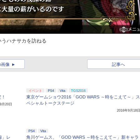
いうハナサカを訪ねる
の画像
記事へ
イベント
PS4
Vita
TGS2016
定！
東京ゲームショウ2016「GOD WARS ～時をこえて～」ス
ペシャルトークステージ
年9月20日
2016年9月18
PS4
Vita
録」レ
角川ゲームス、「GOD WARS ～時をこえて～」新キャラ