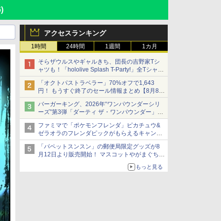
)
アクセスランキング
1時間
24時間
1週間
1カ月
そらザウルスやギャルきち、団長の吉野家Tシ
ャツも！「hololive Splash T-Party!」全Tシャツ
ラインナップ公開＆オンライン販売開始
「オクトパストラベラー」70%オフで1,643
円！ もうすぐ終了のセール情報まとめ【8月8日
更新】
バーガーキング、2026年“ワンパウンダーシリ
ニンテンドーeショップでは「大神 絶景版」が
ーズ”第3弾「ダーティ ザ・ワンパウンダー」を
67%オフで990円
8月7日発売
ファミマで「ポケモンフレンダ」ピカチュウ&
「特製ガーリックマヨソース」を使用した超大
ゼラオラのフレンダピックがもらえるキャンペ
型チーズバーガー
ーン開催！
「パペットスンスン」の郵便局限定グッズが8
月12日より販売開始！ マスコットやがまぐち、
レターセットなどが登場
もっと見る