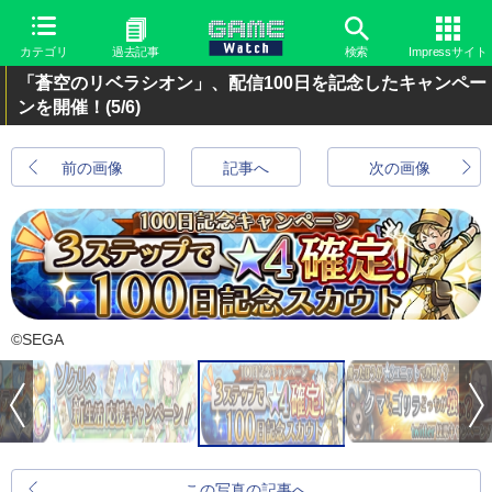
カテゴリ
過去記事
検索
Impressサイト
「蒼空のリベラシオン」、配信100日を記念したキャンペー
ンを開催！
(5/6)
前の画像
記事へ
次の画像
©SEGA
この写真の記事へ