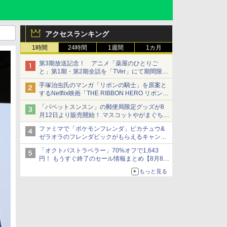
アクセスランキング
1時間
24時間
1週間
1カ月
第3期放送記念！ アニメ「薬屋のひとりご
と」第1期・第2期全話を「TVer」にて期間限定
で順次無料配信開始
手塚治虫氏のマンガ「リボンの騎士」を原案と
するNetflix映画「THE RIBBON HERO リボンヒ
ーロー」本日配信開始
「パペットスンスン」の郵便局限定グッズが8
月12日より販売開始！ マスコットやがまぐち、
レターセットなどが登場
ファミマで「ポケモンフレンダ」ピカチュウ&
ゼラオラのフレンダピックがもらえるキャンペ
ーン開催！
「オクトパストラベラー」70%オフで1,643
円！ もうすぐ終了のセール情報まとめ【8月8日
更新】
もっと見る
ニンテンドーeショップでは「大神 絶景版」が
67%オフで990円