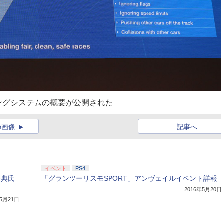
ングシステムの概要が公開された
の画像
記事へ
イベント
PS4
一典氏
「グランツーリスモSPORT」アンヴェイルイベント詳報
2016年5月20
年5月21日