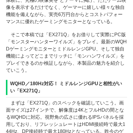
体験に、究極の映像美を”とテーマに掲げ、ただゲーム映
像を表示するだけでなく、ゲーマーに嬉しい様々な独自
機能を備えながら、実売6万円台からとコストパフォー
マンスに優れたゲーミングモニターとなっている。
そこで本稿では「EX271Q」をお借りして実際にPC版
「モンスターハンターワイルズ」をプレイ。最新のWQH
DゲーミングモニターとミドルレンジGPU、そして独自
機能によってどこまでリッチに「モンハンワイルズ」を
プレイできるのか検証しながら、本製品の魅力を紹介し
ていこう。
WQHD／180Hz対応！ ミドルレンジGPUと相性がい
い「EX271Q」
まずは「EX271Q」のスペックを確認していこう。画
面サイズは27インチで、解像度は4KとフルHDの間とな
るWQHDに対応。視野角の広さに優れるIPSパネルを採
用しており、リフレッシュレートはHDMI接続時で最大1
44Hz、DP接続時で最大180Hzとなっている。昨今のゲ