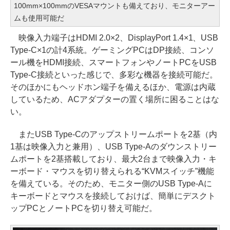
100mm×100mmのVESAマウントも備えており、モニターアー
ムも使用可能だ
映像入力端子はHDMI 2.0×2、DisplayPort 1.4×1、USB
Type-C×1の計4系統。ゲーミングPCはDP接続、コンソ
ール機をHDMI接続、スマートフォンやノートPCをUSB
Type-C接続といった感じで、多彩な機器を接続可能だ。
そのほかにもヘッドホン端子を備えるほか、電源は内蔵
しているため、ACアダプターの置く場所に困ることはな
い。
またUSB Type-Cのアップストリームポートを2基（内
1基は映像入力と兼用）、USB Type-Aのダウンストリー
ムポートを2基搭載しており、最大2台まで映像入力・キ
ーボード・マウスを切り替えられる“KVMスイッチ”機能
を備えている。そのため、モニター側のUSB Type-Aに
キーボードとマウスを接続しておけば、簡単にデスクト
ップPCとノートPCを切り替え可能だ。