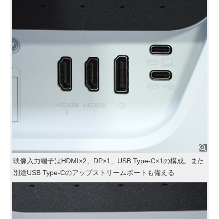
映像入力端子はHDMI×2、DP×1、USB Type-C×1の構成。また
別途USB Type-Cのアップストリームポートも備える