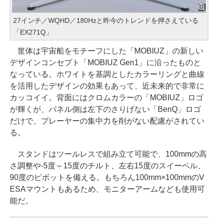
27インチ／WQHD／180Hzと昨今のトレンドを押さえている
「EX271Q」
筐体は宇宙船をモチーフにした「MOBIUZ」の新しい
デザインコンセプト「MOBIUZ Gen1」に沿ったものと
なっている。ホワイトを基調としたカラーリングと曲線
を活用したデザインの効果もあって、近未来的で非常に
カッコイイ。背面にはクロムカラーの「MOBIUZ」ロゴ
が輝くが、パネル側は左下のさりげない「BenQ」ロゴ
だけで、プレーヤーの集中力を削がない配慮がされてい
る。
スタンドはツールレスで組み立て可能で、100mmの高
さ調整や-5度～15度のチルト、左右15度のスイーベル、
90度のピボットを備える。もちろん100mm×100mmのV
ESAマウントもあるため、モニターアームなども使用可
能だ。