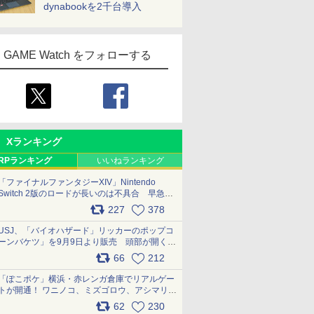
dynabookを2千台導入
GAME Watch をフォローする
Xランキング
RPランキング
いいねランキング
「ファイナルファンタジーXIV」Nintendo
Switch 2版のロードが長いのは不具合 早急に
アップデートできるよう対応中
227
378
pic.x.com/s9S3nRCAGa
USJ、「バイオハザード」リッカーのポップコ
ーンバケツ」を9月9日より販売 頭部が開く仕
組み。味は恐怖を堪のう「味噌フレーバー」
66
212
pic.x.com/81MuXGahVM
「ぽこポケ」横浜・赤レンガ倉庫でリアルゲー
トが開通！ ワニノコ、ミズゴロウ、アシマリ登
場シーンをレポート pic.x.com/LDgEByVl6D
62
230