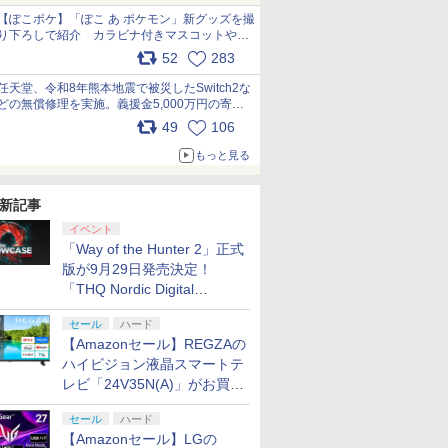
【ぽこポケ】「ぽこ あ ポケモン」新グッズを撮
り下ろしで紹介 カラビナ付きマスコットやス
クエアポーチが仲間入り
52
283
pic.x.com/XmVAgBxaW5
任天堂、令和8年熊本地震で被災したSwitch2な
どの無償修理を実施。義援金5,000万円の寄付
も発表 pic.x.com/BAYsMfUfUC
49
106
もっと見る
新記事
イベント
「Way of the Hunter 2」正式
版が9月29日発売決定！
「THQ Nordic Digital
Showcase 2026」まとめ
セール
ハード
【Amazonセール】REGZAの
ハイビジョン液晶スマートテ
レビ「24V35N(A)」がお買い
得！
セール
ハード
【Amazonセール】LGの