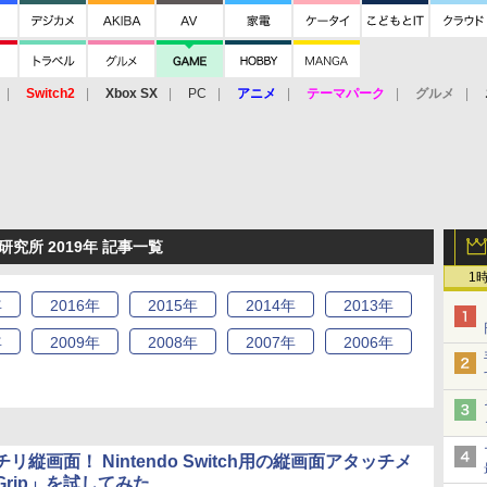
Switch2
Xbox SX
PC
アニメ
テーマパーク
グルメ
 Vita
3DS
アーケード
VR
究所 2019年 記事一覧
1
年
2016
年
2015
年
2014
年
2013
年
年
2009
年
2008
年
2007
年
2006
年
リ縦画面！ Nintendo Switch用の縦画面アタッチメ
 Grip」を試してみた