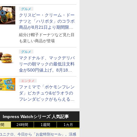
グルメ
クリスピー・クリーム・ドー
ナツと「ハリポタ」のコラボ
商品が8月21日より期間限定
で発売
組分け帽子ドーナツなど見た目
も楽しい商品が登場
グルメ
マクドナルド、マックデリバ
リーの朝マックの最低注文料
金が500円値上げ。8月18日
より1,500円から受付
エンタメ
ファミマで「ポケモンフレン
ダ」ピカチュウ&ゼラオラの
フレンダピックがもらえるキ
ャンペーン開催！
Impress Watchシリーズ 人気記事
時間
24時間
1週間
1カ月
ユニクロ、今日から「お盆特別セール」。涼感