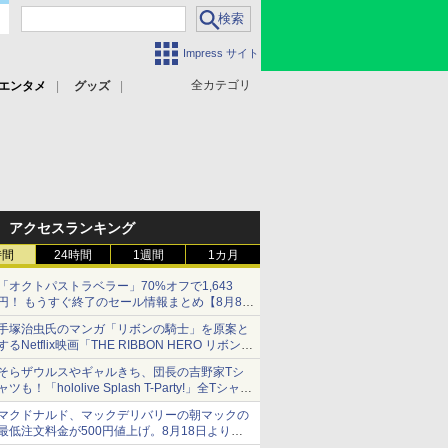
Impress サイト
全カテゴリ
エンタメ
グッズ
アクセスランキング
時間
24時間
1週間
1カ月
「オクトパストラベラー」70%オフで1,643
円！ もうすぐ終了のセール情報まとめ【8月8日
更新】
手塚治虫氏のマンガ「リボンの騎士」を原案と
ニンテンドーeショップでは「大神 絶景版」が
するNetflix映画「THE RIBBON HERO リボンヒ
67%オフで990円
ーロー」本日配信開始
そらザウルスやギャルきち、団長の吉野家Tシ
ャツも！「hololive Splash T-Party!」全Tシャツ
ラインナップ公開＆オンライン販売開始
マクドナルド、マックデリバリーの朝マックの
最低注文料金が500円値上げ。8月18日より
1,500円から受付