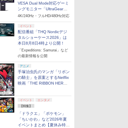
VESA Dual Mode対応ゲーミ
ングモニター「UltraGear
27G850A-B」がお買い得！
4K/240Hz・フルHD/480Hz対応
イベント
配信番組「THQ Nordicデジ
タルショーケース2026」は
本日8月8日4時より公開！
「Expeditions: Samurai」など
の最新情報を公開
アニメ
手塚治虫氏のマンガ「リボン
の騎士」を原案とするNetflix
映画「THE RIBBON HERO
リボンヒーロー」本日配信開
始
イベント
エンタメ
【特集】
「ドラクエ」「ポケモン」
「ちいかわ」など2026年夏
イベントまとめ【夏休み特