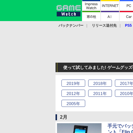
バックナンバー
リリース送付先
PS5
モバイル
eスポーツ
クラウド
PS
使って試してみました! ゲームグッズ研
2019
年
2018
年
2017
2012
年
2011
年
2010
2005
年
2月
手元でバッチ
ント「Flip