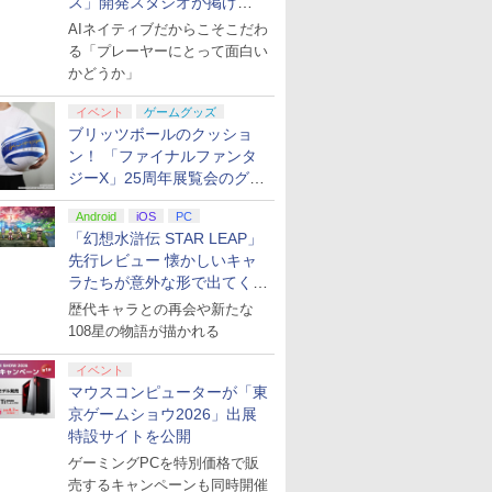
ス」開発スタジオが掲げ
る“AI活用の信念”とは？【講
AIネイティブだからこそこだわ
演レポート】
る「プレーヤーにとって面白い
かどうか」
イベント
ゲームグッズ
ブリッツボールのクッショ
ン！ 「ファイナルファンタ
ジーX」25周年展覧会のグッ
ズ情報が公開
Android
iOS
PC
「幻想水滸伝 STAR LEAP」
先行レビュー 懐かしいキャ
ラたちが意外な形で出てくる
シリーズ完全新作！
歴代キャラとの再会や新たな
108星の物語が描かれる
イベント
マウスコンピューターが「東
京ゲームショウ2026」出展
特設サイトを公開
ゲーミングPCを特別価格で販
売するキャンペーンも同時開催