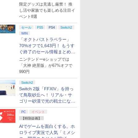
集】
限定グッズは見逃し厳禁！ 推
し活や家族でも楽しめる注目イ
ベント8選
セール
PS5
PS4
Switch2
WIN
「オクトパストラベラー」
70%オフで1,643円！ もうす
ぐ終了のセール情報まとめ
【8月8日更新】
ニンテンドーeショップでは
「大神 絶景版」が67%オフで
990円
Switch2
Switch 2版「FFXIV」を持っ
て鳥取砂丘へ！ リアル・サ
ゴリー砂漠で光の戦士になっ
てみた
PC
イベント
【特別企画】
AIでゲームを面白くする。ホ
ロライブ実況で人気「ミメシ