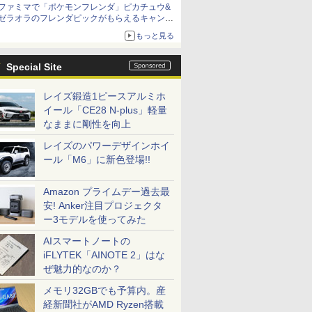
ファミマで「ポケモンフレンダ」ピカチュウ&
ゼラオラのフレンダピックがもらえるキャンペ
ーン開催！
もっと見る
Special Site
レイズ鍛造1ピースアルミホ
イール「CE28 N-plus」軽量
なままに剛性を向上
レイズのパワーデザインホイ
ール「M6」に新色登場!!
Amazon プライムデー過去最
安! Anker注目プロジェクタ
ー3モデルを使ってみた
AIスマートノートの
iFLYTEK「AINOTE 2」はな
ぜ魅力的なのか？
メモリ32GBでも予算内。産
経新聞社がAMD Ryzen搭載