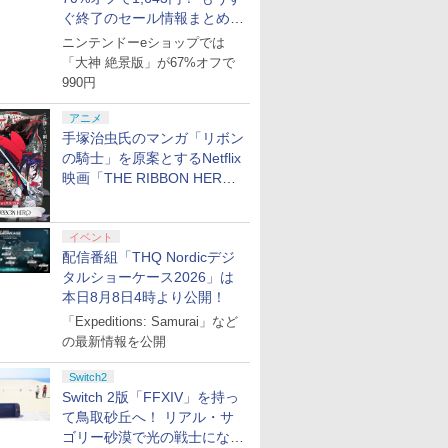
ぐ終了のセール情報まとめ
【8月8日更新】
ニンテンドーeショップでは
「大神 絶景版」が67%オフで
990円
アニメ
手塚治虫氏のマンガ「リボン
の騎士」を原案とするNetflix
映画「THE RIBBON HERO
リボンヒーロー」本日配信開
始
イベント
配信番組「THQ Nordicデジ
タルショーケース2026」は
本日8月8日4時より公開！
「Expeditions: Samurai」など
の最新情報を公開
Switch2
Switch 2版「FFXIV」を持っ
て鳥取砂丘へ！ リアル・サ
ゴリー砂漠で光の戦士になっ