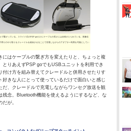
ルで繋がっている。スライド式のPSP goだけにケーブルの長さには余裕がとられている。画像右
子周りのやり取りをクレードルを経由させることで充電しながらのアダプター利用を可能にしてい
にはケーブルの繋ぎ方を変えたりと、ちょっと複
とりあえずPSP goでもUSBユニットを利用でき
り付け方を組み替えてクレードルと併用させたりす
ト好きな人にとって使っているだけで面白いと感じ
ただ、クレードルで充電しながらワンセグ放送を観
念。Bluetooth機能を使えるようにするなど、な
のだが。