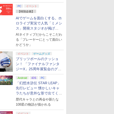
てみた
PC
イベント
【特別企画】
AIでゲームを面白くする。ホ
ロライブ実況で人気「ミメシ
ス」開発スタジオが掲げ
る“AI活用の信念”とは？【講
AIネイティブだからこそこだわ
演レポート】
る「プレーヤーにとって面白い
かどうか」
イベント
ゲームグッズ
ブリッツボールのクッショ
ン！ 「ファイナルファンタ
ジーX」25周年展覧会のグッ
ズ情報が公開
Android
iOS
PC
「幻想水滸伝 STAR LEAP」
先行レビュー 懐かしいキャ
ラたちが意外な形で出てくる
シリーズ完全新作！
歴代キャラとの再会や新たな
108星の物語が描かれる
イベント