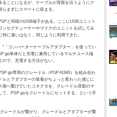
余ることになるが、ケーブルが背面を沿うようにク
膨らまずにスマートに収まる。
Pと同様のUSB端子がある。ここにUSBユニット
ワンセグチューナーやマイクのユニットを試してみ
作に特に違いはなく、同じように利用できた。
、“「コンバーターケーブルアダプター」を使ってい
SP go単体だと充電に兼用しているマルチユース端
うので、充電する方法がない。
 go専用のクレードル（PSP-N340）を組み合わ
ドルとアダプターの装着がちょっと変わった感じに
ス側へ繋げていたコネクタを、クレードル背面のマ
て、PSP goをクレードルにセットする、という手
とクレードルが繋がり、クレードルとアダプターが繋