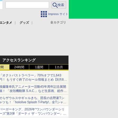
Impress サイト
全カテゴリ
エンタメ
グッズ
アクセスランキング
時間
24時間
1週間
1カ月
「オクトパストラベラー」70%オフで1,643
円！ もうすぐ終了のセール情報まとめ【8月8日
更新】
後藤隆幸氏アニメーター活動45年周年記念展開
ニンテンドーeショップでは「大神 絶景版」が
催！ 「攻殻機動隊 S.A.C.」など生原画、総作画
67%オフで990円
監督修正が展示
そらザウルスやギャルきち、団長の吉野家Tシ
ャツも！「hololive Splash T-Party!」全Tシャツ
ラインナップ公開＆オンライン販売開始
バーガーキング、2026年“ワンパウンダーシリ
ーズ”第3弾「ダーティ ザ・ワンパウンダー」を
8月7日発売