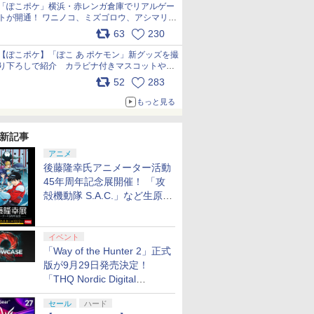
「ぽこポケ」横浜・赤レンガ倉庫でリアルゲー
トが開通！ ワニノコ、ミズゴロウ、アシマリ登
場シーンをレポート pic.x.com/LDgEByVl6D
63
230
【ぽこポケ】「ぽこ あ ポケモン」新グッズを撮
り下ろしで紹介 カラビナ付きマスコットやス
クエアポーチが仲間入り
52
283
pic.x.com/XmVAgBxaW5
もっと見る
新記事
アニメ
後藤隆幸氏アニメーター活動
45年周年記念展開催！ 「攻
殻機動隊 S.A.C.」など生原
画、総作画監督修正が展示
イベント
「Way of the Hunter 2」正式
版が9月29日発売決定！
「THQ Nordic Digital
Showcase 2026」まとめ
セール
ハード