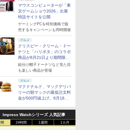
マウスコンピューターが「東
京ゲームショウ2026」出展
特設サイトを公開
ゲーミングPCを特別価格で販
売するキャンペーンも同時開催
グルメ
クリスピー・クリーム・ドー
ナツと「ハリポタ」のコラボ
商品が8月21日より期間限定
で発売
組分け帽子ドーナツなど見た目
も楽しい商品が登場
グルメ
マクドナルド、マックデリバ
リーの朝マックの最低注文料
金が500円値上げ。8月18日
より1,500円から受付
Impress Watchシリーズ 人気記事
時間
24時間
1週間
1カ月