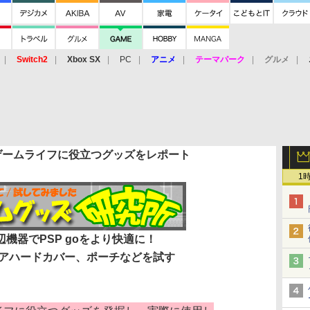
Switch2
Xbox SX
PC
アニメ
テーマパーク
グルメ
 Vita
3DS
アーケード
VR
ゲームライフに役立つグッズをレポート
1
機器でPSP goをより快適に！
アハードカバー、ポーチなどを試す