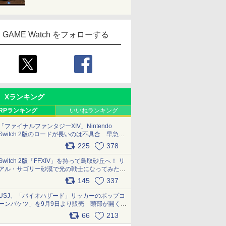
GAME Watch をフォローする
Xランキング
RPランキング
いいねランキング
「ファイナルファンタジーXIV」Nintendo
Switch 2版のロードが長いのは不具合 早急に
アップデートできるよう対応中
225
378
pic.x.com/s9S3nRCAGa
Switch 2版「FFXIV」を持って鳥取砂丘へ！ リ
アル・サゴリー砂漠で光の戦士になってみた
pic.x.com/qyOfL2uv1n
145
337
USJ、「バイオハザード」リッカーのポップコ
ーンバケツ」を9月9日より販売 頭部が開く仕
組み。味は恐怖を堪のう「味噌フレーバー」
66
213
pic.x.com/81MuXGahVM