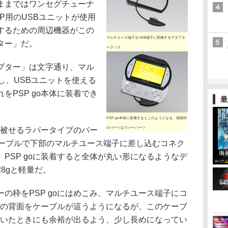
ままではワンセグチューナ
P用のUSBユニットが使用
するための周辺機器がこの
マルチユース端子をUSB端子に変換するアダプタ
ター」だ。
ーグッズ
プター」は文字通り、マル
し、USBユニットを使える
をPSP go本体に装着でき
最
PSP go本体に装着するとこのようになる。画面枠
に被せるラバータイプのパー
のパーツはラバーパーツ
ケーブルで下部のマルチユース端子に差し込むコネク
PSP goに装着すると全体が丸い形になるようなデ
8gと軽量だ。
枠をPSP goにはめこみ、マルチユース端子にコ
goの背面をケーブルが這うようになるが、このケーブ
て開いたときにも余裕が出るよう、少し長めになってい