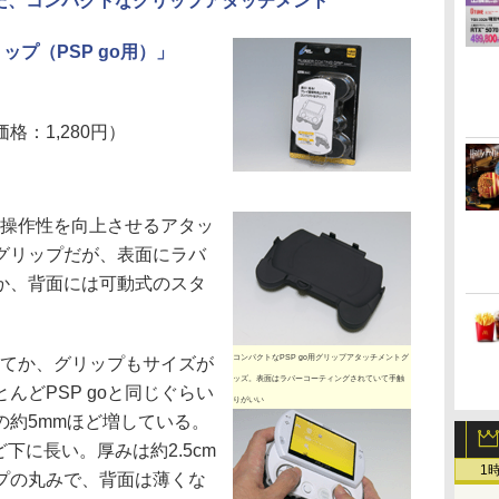
した、コンパクトなグリップアタッチメント
ップ（PSP go用）」
：1,280円）
、操作性を向上させるアタッ
グリップだが、表面にラバ
か、背面には可動式のスタ
コンパクトなPSP go用グリップアタッチメントグ
せてか、グリップもサイズが
ッズ。表面はラバーコーティングされていて手触
んどPSP goと同じぐらい
りがいい
の約5mmほど増している。
下に長い。厚みは約2.5cm
1
プの丸みで、背面は薄くな