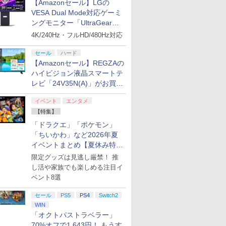
【Amazonセール】LGの
VESA Dual Mode対応ゲーミ
ングモニター「UltraGear
27G850A-B」がお買い得！
4K/240Hz・フルHD/480Hz対応
セール
ハード
【Amazonセール】REGZAの
ハイビジョン液晶スマートテ
レビ「24V35N(A)」がお買い
得！
イベント
エンタメ
【特集】
「ドラクエ」「ポケモン」
「ちいかわ」など2026年夏
イベントまとめ【夏休み特
集】
限定グッズは見逃し厳禁！ 推
し活や家族でも楽しめる注目イ
ベント8選
セール
PS5
PS4
Switch2
WIN
「オクトパストラベラー」
70%オフで1,643円！ もうす