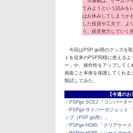
当連載は、ゲームライ
てみようという試みを
はお休みしてしまうか
した投資や工夫で、よ
う、鋭意努力していく
今回はPSP go用のグッズを
トを従来のPSP同様に使える
ー」や、操作性をアップしてく
画面ごと本体を保護してくれる
類試してみた。
【今週のお
・
PSPgo SCEJ 「コンバー
・
PSPgo サイバーガジェット
ップ（PSP go用）」
・
PSPgo HORI 「クリアケース f
・
PSPgo HORI 「ハードポーチ f