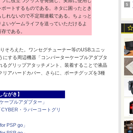
フに役立つグッズを発掘し、実際に使用し
レポートするものである。ネタに困ったとき
もしれないので不定期連載である。ちょっと
りよいゲームライフを送っていただけるよ
所存である。
取りそろえた。ワンセグチューナー等のUSBユニッ
ようにする周辺機器「コンバーターケーブルアダプタ
れるグリップアタッチメント、装着することで液晶
クリアハードカバー、さらに、ポーチグッズを3種
しながき】
ターケーブルアダプター」
 「CYBER・ラバーコートグリ
or PSP go」
or PSP go」