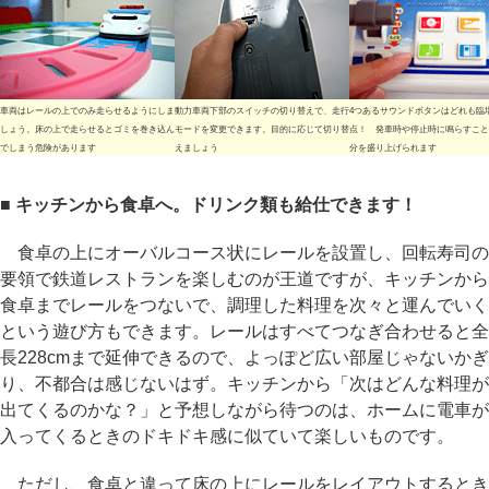
車両はレールの上でのみ走らせるようにしま
動力車両下部のスイッチの切り替えで、走行
4つあるサウンドボタンはどれも臨
しょう。床の上で走らせるとゴミを巻き込ん
モードを変更できます。目的に応じて切り替
点！ 発車時や停止時に鳴らすこと
でしまう危険があります
えましょう
分を盛り上げられます
■ キッチンから食卓へ。ドリンク類も給仕できます！
食卓の上にオーバルコース状にレールを設置し、回転寿司の
要領で鉄道レストランを楽しむのが王道ですが、キッチンから
食卓までレールをつないで、調理した料理を次々と運んでいく
という遊び方もできます。レールはすべてつなぎ合わせると全
長228cmまで延伸できるので、よっぽど広い部屋じゃないかぎ
り、不都合は感じないはず。キッチンから「次はどんな料理が
出てくるのかな？」と予想しながら待つのは、ホームに電車が
入ってくるときのドキドキ感に似ていて楽しいものです。
ただし、食卓と違って床の上にレールをレイアウトするとき