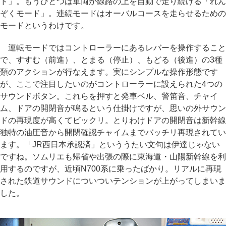
ド」。もうひとつは車両が線路の上を自動で走り続ける「れん
ぞくモード」。連続モードはオーバルコースを走らせるための
モードというわけです。
運転モードではコントローラーにあるレバーを操作すること
で、すすむ（前進）、とまる（停止）、もどる（後進）の3種
類のアクションが行なえます。実にシンプルな操作形態です
が、ここで注目したいのがコントローラーに設えられた4つの
サウンドボタン。これらを押すと発車ベル、警笛音、チャイ
ム、ドアの開閉音が鳴るという仕掛けですが、思いの外サウン
ドの再現度が高くてビックリ。とりわけドアの開閉音は新幹線
独特の油圧音から開閉確認チャイムまでバッチリ再現されてい
ます。「JR西日本承認済」といううたい文句は伊達じゃない
ですね。ソムリエも帰省や出張の際に東海道・山陽新幹線を利
用するのですが、近頃N700系に乗ったばかり。リアルに再現
された鉄道サウンドについついテンションが上がってしまいま
した。