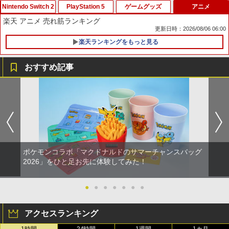
Nintendo Switch 2
PlayStation 5
ゲームグッズ
アニメ
スプラトゥーン レイダース|オンライン
PlayStation 5 デジタル・エディション
Xbox プリペイドカード 10,000円 デジ
劇場版「鬼滅の刃」無限城編 第一章 猗
1
1
1
1
楽天 アニメ 売れ筋ランキング
コード版
日本語専用 Console Language: Japan
タルコード 【旧 Xbox ギフトカード】
窩座再来 通常版 [Blu-ray]
更新日時：2026/08/06 06:00
ese only (CFI-2200B01)
[オンラインコード]
￥5,832
￥3,964
楽天ランキングをもっと見る
Nintendo Switch2 ケース EVA キャリン
1
￥55,000
￥10,000
グケース 耐衝撃 大容量収納 Switch 保護
ケース 収納バッグ ニンテンドー スイッ
おすすめ記事
チ2 収納バッグ キャリーケース 保護 ゲ
ームカード
スプラトゥーン レイダース -Switch2
劇場版「鬼滅の刃」無限城編 第一章 猗
Beast of Reincarnation -PS5 【特典】
Xbox プリペイドカード 3,000円 デジタ
2
2
2
2
窩座再来 通常版 [DVD]
プロダクトコード 封入
ルコード 【旧 Xbox ギフトカード】 [オ
￥1,078
ンラインコード]
￥6,455
￥3,523
￥7,286
￥3,000
【店内全品P10倍 8/4〜要エントリー】
2
【中古】[Switch2] Star Fox(スターフォ
ポケモンコラボ「マクドナルドのサマーチャンスバッグ
ックス) 任天堂(20260625)
Nintendo Switch 2(日本語・国内専用)
劇場版「鬼滅の刃」無限城編 第一章 猗
【純正品】ディスクドライブ(CFI-ZDD1
3
3
Xbox プリペイドカード 1,000円 デジタ
3
2026」をひと足お先に体験してみた！
3
窩座再来 完全生産限定版 [Blu-ray]
J) PlayStation 5
ルコード 【旧 Xbox ギフトカード】 [オ
￥5,280
￥55,095
ンラインコード]
￥8,698
￥11,849
●
●
●
●
●
●
●
￥1,000
スーパーボンバーマン コレクション Nin
3
アクセスランキング
tendo Switch 2 Edition
【純正品】DualSense ワイヤレスコン
ニンテンドープリペイド番号 9000円|オ
4
4