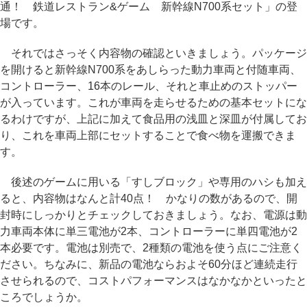
通！ 鉄道レストラン&ゲーム 新幹線N700系セット」の登
場です。
それではさっそく内容物の確認といきましょう。パッケージ
を開けると新幹線N700系をあしらった動力車両と付随車両、
コントローラー、16本のレール、それと車止めのストッパー
が入っています。これが車両を走らせるための基本セットにな
るわけですが、上記に加えて食品用の浅皿と深皿が付属してお
り、これを車両上部にセットすることで食べ物を運搬できま
す。
後述のゲームに用いる「すしブロック」や専用のハシも加え
ると、内容物はなんと計40点！ かなりの数があるので、開
封時にしっかりとチェックしておきましょう。なお、電源は動
力車両本体に単三電池が2本、コントローラーに単四電池が2
本必要です。電池は別売で、2種類の電池を使う点にご注意く
ださい。ちなみに、新品の電池ならおよそ60分ほど連続走行
させられるので、コストパフォーマンスはなかなかといったと
ころでしょうか。