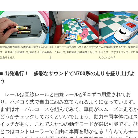
新幹線の動力車両に2本の単三電池を入れま
コントローラーは手のひらサイズとやや小さ
どんな食材を乗せるかで、食卓の雰
す。牽引される付随車には電池を入れる必要
め。こちらには単四電池が2本必要となりま
わります。まずはスタンダードにお
はありません
す
んではいかが？
■ 出発進行！ 多彩なサウンドでN700系の走りを盛り上げよ
う
レールは直線レールと曲線レールが8本ずつ用意されてお
り、ハメコミ式で自由に組み立てられるようになっています。
まずはオーバルコースを組んでみて、車両がスムーズに走るか
どうかチェックしておくといいでしょう。動力車両本体にはス
イッチがあり、これでふたつの動作モードが選択可能です。ひ
とつはコントローラーで自由に車両を動かせる「うんてんモー