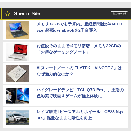
Special Site
メモリ32GBでも予算内。産経新聞社がAMD R
yzen搭載dynabookを2千台導入
お値段そのままでメモリ倍増！メモリ32GBの
「お得なゲーミングノート」
AIスマートノートのiFLYTEK「AINOTE 2」は
なぜ魅力的なのか？
ハイグレードテレビ「TCL Q7D Pro」。圧巻の
色彩美で映画＆ゲームが極上体験に
レイズ鍛造1ピースアルミホイール「CE28 N-p
lus」軽量なままに剛性を向上