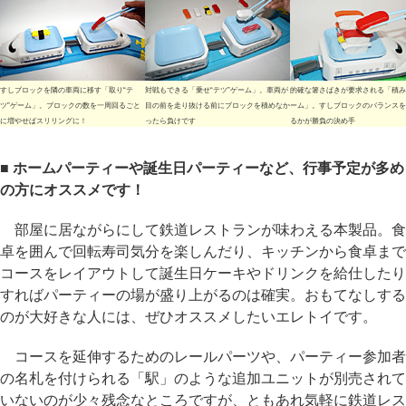
すしブロックを隣の車両に移す「取り“テ
対戦もできる「乗せ“テツ”ゲーム」。車両が
的確な箸さばきが要求される「積み“
ツ”ゲーム」。ブロックの数を一周回るごと
目の前を走り抜ける前にブロックを積めなか
ーム」。すしブロックのバランスを
に増やせばスリリングに！
ったら負けです
るかが勝負の決め手
■ ホームパーティーや誕生日パーティーなど、行事予定が多め
の方にオススメです！
部屋に居ながらにして鉄道レストランが味わえる本製品。食
卓を囲んで回転寿司気分を楽しんだり、キッチンから食卓まで
コースをレイアウトして誕生日ケーキやドリンクを給仕したり
すればパーティーの場が盛り上がるのは確実。おもてなしする
のが大好きな人には、ぜひオススメしたいエレトイです。
コースを延伸するためのレールパーツや、パーティー参加者
の名札を付けられる「駅」のような追加ユニットが別売されて
いないのが少々残念なところですが、ともあれ気軽に鉄道レス