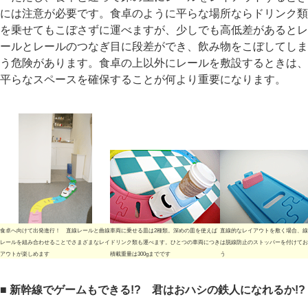
には注意が必要です。食卓のように平らな場所ならドリンク類
を乗せてもこぼさずに運べますが、少しでも高低差があるとレ
ールとレールのつなぎ目に段差ができ、飲み物をこぼしてしま
う危険があります。食卓の上以外にレールを敷設するときは、
平らなスペースを確保することが何より重要になります。
食卓へ向けて出発進行！ 直線レールと曲線
車両に乗せる皿は2種類。深めの皿を使えば
直線的なレイアウトを敷く場合、線
レールを組み合わせることでさまざまなレイ
ドリンク類も運べます。ひとつの車両につき
は脱線防止のストッパーを付けてお
アウトが楽しめます
積載重量は300gまでです
う
■ 新幹線でゲームもできる!? 君はおハシの鉄人になれるか!?