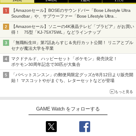
1時間
24時間
1週間
1カ月
『映画 ラブライブ！蓮ノ空女学院スクー
4
トローラー ミッドナイト ブラック(CFI-
【純正品】Xbox ワイヤレス コントロー
ンラインコード版
4
ルアイドルクラブ Bloom Garden Part
￥5,920
ZCT2J01)
ラー + USB-C® ケーブル
【Amazonセール】BOSEのサウンドバー「Bose Lifestyle Ultra
y』Blu-ray（特装限定版）
￥9,000
Soundbar」や、サブウーファー「Bose Lifestyle Ultra
￥10,737
￥8,300
Subwoofer」などお買い得！
￥8,589
【Amazonセール】ソニーの4K液晶テレビ「ブラビア」がお買い
得！ 75型「KJ-75X75WL」などラインナップ
ぽこ あ ポケモン
4
ニンテンドープリペイド番号 5000円|オ
5
【純正品】DualSense ワイヤレスコン
Xbox プリペイドカード 5,000円 デジタ
ンラインコード版
5
5
「無職転生III」第7話あらすじ＆先行カット公開！ リニアとプル
￥7,880
劇場版「鬼滅の刃」無限城編 第一章 猗
5
トローラー(CFI-ZCT2J)
ルコード 【旧 Xbox ギフトカード】 [オ
セナが魔法大学を卒業
窩座再来 完全生産限定版 [DVD]
ンラインコード]
￥5,000
￥10,737
マクドナルド、ハッピーセット「ポケモン」発売決定！
￥7,828
￥5,000
ポケモン30周年記念で30匹が大集合
「パペットスンスン」の郵便局限定グッズが8月12日より販売開
コナミデジタルエンタテインメント 【S
5
witch】パワフルプロ野球2026-2027 [H
始！ マスコットやがまぐち、レターセットなどが登場
AC-P-BQPYA NSW パワフルプロヤキュ
ウ 2026-2027]
もっと見る
￥7,620
GAME Watch をフォローする