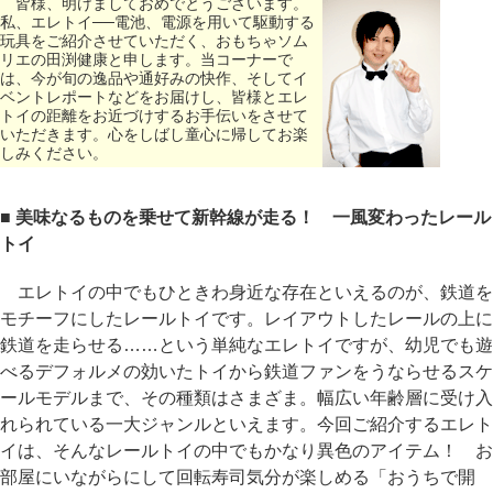
皆様、明けましておめでとうございます。
私、エレトイ──電池、電源を用いて駆動する
玩具をご紹介させていただく、おもちゃソム
リエの田渕健康と申します。当コーナーで
は、今が旬の逸品や通好みの快作、そしてイ
ベントレポートなどをお届けし、皆様とエレ
トイの距離をお近づけするお手伝いをさせて
いただきます。心をしばし童心に帰してお楽
しみください。
■ 美味なるものを乗せて新幹線が走る！ 一風変わったレール
トイ
エレトイの中でもひときわ身近な存在といえるのが、鉄道を
モチーフにしたレールトイです。レイアウトしたレールの上に
鉄道を走らせる……という単純なエレトイですが、幼児でも遊
べるデフォルメの効いたトイから鉄道ファンをうならせるスケ
ールモデルまで、その種類はさまざま。幅広い年齢層に受け入
れられている一大ジャンルといえます。今回ご紹介するエレト
イは、そんなレールトイの中でもかなり異色のアイテム！ お
部屋にいながらにして回転寿司気分が楽しめる「おうちで開