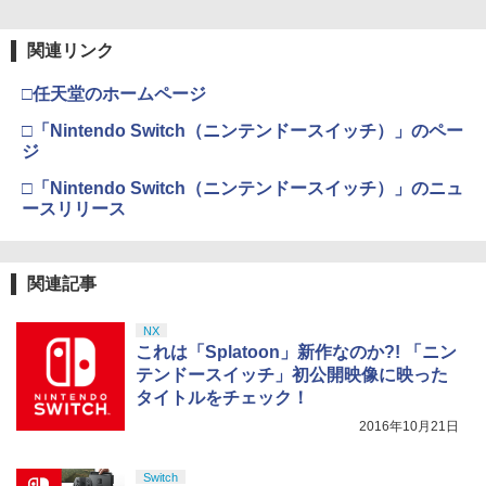
ニンテンドープリペイド番号 5000円|オ
5
5
￥8,698
典】コスチューム「ララ・クロフト・サ
【純正品】DualSense ワイヤレスコン
S5、PS5 Pro、Xbox One、Xbox Serie
編 第一章 猗窩座再来(通常版)【Blu-ra
ンラインコード版
5
バイバー(仮)」（ゲーム内コンテンツ）)
トローラー(CFI-ZCT2J)
s X|S 対応の高精度 H パターン シフター
y】/アニメーション[Blu-ray]【返品種別
関連リンク
A】
レトロフリーク レッド×ホワイト ( レト
￥5,000
5
￥7,012
￥10,737
￥14,141
ロゲーム互換機 )（ コントローラーアダ
□任天堂のホームページ
プターセット ）CY-RF-RW HDMI出力 ど
￥4,400
『映画 ラブライブ！蓮ノ空女学院スクー
5
こでもセーブ 互換機種 FC SFC SNES G
ルアイドルクラブ Bloom Garden Part
□「Nintendo Switch（ニンテンドースイッチ）」のペー
B GBC GBA MD GEN PCE TG-16 PCE
y』Blu-ray（特装限定版）
SG
ジ
￥8,589
□「Nintendo Switch（ニンテンドースイッチ）」のニュ
￥25,300
ースリリース
関連記事
NX
これは「Splatoon」新作なのか?! 「ニン
テンドースイッチ」初公開映像に映った
タイトルをチェック！
2016年10月21日
Switch