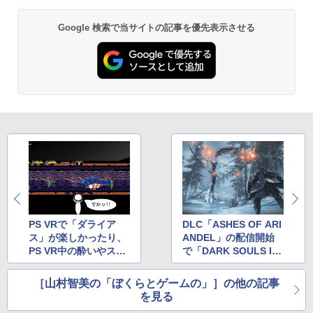
＼マラソン限定★エントリーでP10倍／S
ト 全巻 完全生産限定版 物語シリーズ
2
team Deck OLED / LCD フィルム 保護
【Blu-ray】
￥5,901
【純正品】Xbox ワイヤレス コントロー
フィルム ガラスフィルム 本体 保護 フィ
2
Google 検索で当サイトの記事を優先表示させる
スプラトゥーン レイダース -Switch2
劇場版「鬼滅の刃」無限城編 第一章 猗
Beast of Reincarnation -PS5 【特典】
ラー (ロボット ホワイト)
2
2
ルム シート 液晶保護 ガラス スチーム ス
2
￥320
窩座再来 通常版 [DVD]
プロダクトコード 封入
チームデック OLED スチームデック LC
￥6,447
D ガイド枠 指紋防止
￥7,681
￥3,523
￥7,286
【特典】ファイナルファンタジー レゾナ
￥998
3
【中古】【Blu−ray】ファイナルファン
3
ンス PS5版(【初回封入特典】魔導船＆
タジーVII アドベントチルドレン コン
かけだし騎士の応援パック・かけだし騎
【純正品】Xbox ワイヤレス コントロー
プリート 初回限定版 PS3版「ファイ
3
士のスタートダッシュパック)
ラー (カーボンブラック)
ナルファンタジーXIII」体験版・スリー
Nintendo Switch 2(日本語・国内専用)
【Amazon.co.jp限定】劇場版モノノ怪
【純正品】ディスクドライブ(CFI-ZDD1
3
3
3
Nintendo Switch2 専用 スリムハードポ
ブケース付 / アニメ
3
第三章 蛇神 (Amazon.co.jp限定オリジ
J) PlayStation 5
￥6,526
ーチ 収納ケース ハードケース ポーチ 収
￥8,020
ナル三方背収納ケース付きコレクション)
￥55,491
納バッグ 耐衝撃 スイッチ2 キャリングケ
￥540
(オリジナル特典:オリジナル巾着＋メー
￥11,849
ース 軽量 ◇ALW-PU-001
カー特典:【坤と離】二振りの剣、十翼よ
り来たる！スタジオ描き下ろしイラスト
【特典】MARVEL Tōkon: Fighting So
￥1,680
【純正品】Xbox 充電式バッテリー + US
4
4
ボード付) [Blu-ray]
uls(【早期購入封入特典】ロビーのアイ
B-C ケーブル
【中古】うどんの国の金色毛鞠 第一巻/
4
テムセット)
【純正品】DualSense ワイヤレスコン
PS VRで「ダライア
DLC「ASHES OF ARI
ニンテンドープリペイド番号 9000円|オ
4
Blu−ray Disc/VPXY-71489
4
￥10,780
トローラー ミッドナイト ブラック(CFI-
ス」が楽しかったり、
ANDEL」の配信開始
ンラインコード版
￥2,618
ZCT2J01)
￥6,782
[Switch 2] ぽこ あ ポケモン エキスパン
PS VR中の酔いやスマ
で「DARK SOULS II
￥749
4
ションパス（ダウンロード版）※3,200
￥9,000
ホチェック問題につい
I」に再びゾクゾクさせ
￥10,737
ポイントまでご利用可
て考える話
られてる話
劇場版「鬼滅の刃」無限城編 第一章 猗
［山村智美の「ぼくらとゲームの」］の他の記事
4
窩座再来 完全生産限定版 [Blu-ray]
を見る
【特典】トゥームレイダー：レガシー・
￥4,400
【国内正規品】Thrustmaster スラスト
5
5
オブ・アトランティス(【早期購入同梱特
マスター TH8S シフター - PC、PS4、P
【送料無料】劇場版「鬼滅の刃」無限城