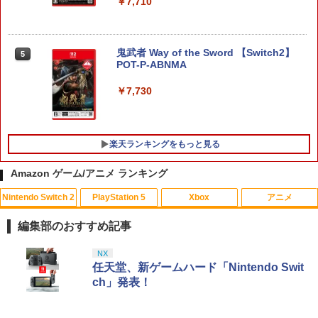
￥7,710
鬼武者 Way of the Sword 【Switch2】
5
POT-P-ABNMA
￥7,730
楽天ランキングをもっと見る
Amazon ゲーム/アニメ ランキング
Nintendo Switch 2
PlayStation 5
Xbox
アニメ
シティーズ：スカイライン リマスター
PS Vita 2000 アナログスティック・スラ
【中古】おそ松さん 第五松（初回生産
1
1
1
ジャパン・スペシャル・エディション
イドパッド修理用基板 部品 パーツ L R
限定版 Blu-ray DISC）/Blu−ray Dis
編集部のおすすめ記事
互換 黒 ブラック オリジナルウエス スラ
c/EYXA-10744
イドパッド
￥5,591
スプラトゥーン レイダース|オンライン
PlayStation 5 デジタル・エディション
【純正品】Xbox ワイヤレス コントロー
劇場版「鬼滅の刃」無限城編 第一章 猗
NX
1
1
1
1
￥272
コード版
日本語専用 Console Language: Japan
ラー + USB-C® ケーブル
窩座再来 通常版 [Blu-ray]
任天堂、新ゲームハード「Nintendo Swit
￥750
ese only (CFI-2200B01)
ch」発表！
￥5,832
￥8,300
￥3,982
￥55,000
RIDE 6
猫物語 黒 つばさファミリー 上・下 セッ
2
2