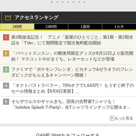
●
●
●
●
●
●
●
アクセスランキング
1時間
24時間
1週間
1カ月
第3期放送記念！ アニメ「薬屋のひとりごと」第1期・第2期全
話を「TVer」にて期間限定で順次無料配信開始
「パペットスンスン」の郵便局限定グッズが8月12日より販売開
始！ マスコットやがまぐち、レターセットなどが登場
ファミマで「ポケモンフレンダ」ピカチュウ&ゼラオラのフレン
ダピックがもらえるキャンペーン開催！
「オクトパストラベラー」70%オフで1,643円！ もうすぐ終了の
セール情報まとめ【8月8日更新】
ニンテンドーeショップでは「大神 絶景版」が67%オフで990円
そらザウルスやギャルきち、団長の吉野家Tシャツも！
「hololive Splash T-Party!」全Tシャツラインナップ公開＆オン
ライン販売開始
もっと見る
GAME Watch をフォローする