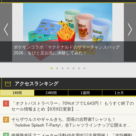
ポケモンコラボ「マクドナルドのサマーチャンスバッグ
2026」をひと足お先に体験してみた！
●
●
●
●
●
●
●
アクセスランキング
1時間
24時間
1週間
1カ月
「オクトパストラベラー」70%オフで1,643円！ もうすぐ終了の
セール情報まとめ【8月8日更新】
ニンテンドーeショップでは「大神 絶景版」が67%オフで990円
そらザウルスやギャルきち、団長の吉野家Tシャツも！
「hololive Splash T-Party!」全Tシャツラインナップ公開＆オン
ライン販売開始
後藤隆幸氏アニメーター活動45年周年記念展開催！ 「攻殻機動