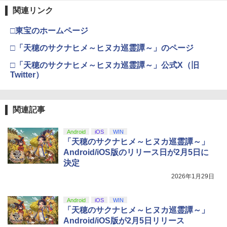
Nintendo Switch 2(日本語・国内専用)
【Amazon.co.jp限定】劇場版モノノ怪
【純正品】ディスクドライブ(CFI-ZDD1
3
3
ウスパッド #Unipo サンリオキャラクタ
3
枚入り）)
第三章 蛇神 (Amazon.co.jp限定オリジ
J) PlayStation 5
関連リンク
ーズ マイメロディ[お取寄せ品]
￥8,020
ナル三方背収納ケース付きコレクション)
￥55,491
￥2,963
(オリジナル特典:オリジナル巾着＋メー
￥11,980
￥7,310
□東宝のホームページ
カー特典:【坤と離】二振りの剣、十翼よ
【楽天ブックス限定先着特典】「超かぐ
4
り来たる！スタジオ描き下ろしイラスト
や姫！」通常版【Blu-ray】(アクリルコ
□「天穂のサクナヒメ～ヒヌカ巡霊譚～」のページ
【純正品】Xbox 充電式バッテリー + US
4
ボード付) [Blu-ray]
ースター) [ 夏吉ゆうこ ]
B-C ケーブル
【中古】 アサシン クリード ヴァルハ
4
□「天穂のサクナヒメ～ヒヌカ巡霊譚～」公式X（旧
【純正品】DualSense ワイヤレスコン
【中古】Nintendo Switch Lite グレー
ニンテンドープリペイド番号 9000円|オ
4
ラ／PS5
4
4
￥10,780
トローラー ミッドナイト ブラック(CFI-
￥6,800
Twitter）
ンラインコード版
￥2,618
ZCT2J01)
￥16,800
￥3,267
￥9,000
￥10,737
劇場版「鬼滅の刃」無限城編 第一章 猗
4
関連記事
ゾンビランドサガLIVE～フランシュシュ
5
窩座再来 完全生産限定版 [Blu-ray]
ゆめぎんがフェスティバル～【Blu-ra
【国内正規品】Thrustmaster スラスト
5
y】 [ (V.A.) ]
【中古】PSP go「プレイステーショ
マスター TH8S シフター - PC、PS4、P
ソニー・インタラクティブエンタテイン
ニンテンドープリペイド番号 5000円|オ
5
5
Android
iOS
WIN
5
￥8,698
ン・ポータブル go」 パール・ホワイト
【純正品】DualSense ワイヤレスコン
S5、PS5 Pro、Xbox One、Xbox Serie
メント 【PS5】Marvel’s Spider-Man 2
ンラインコード版
5
「天穂のサクナヒメ～ヒヌカ巡霊譚～」
(PSP-N1000PW)
トローラー(CFI-ZCT2J)
s X|S 対応の高精度 H パターン シフター
￥7,920
通常版 [ECJS-00035 PS5 マーベルス
Android/iOS版のリリース日が2月5日に
パイダーマン2 ツウジョウ]【MARVELC
￥5,000
決定
orner】
￥18,895
￥10,737
￥14,141
2026年1月29日
【Amazon.co.jp限定】劇場版モノノ怪
5
￥3,980
第三章 蛇神 (オリジナル特典:オリジナル
巾着＋メーカー特典:【坤と離】二振りの
Android
iOS
WIN
剣、十翼より来たる！スタジオ描き下ろ
「天穂のサクナヒメ～ヒヌカ巡霊譚～」
しイラストボード付) [DVD]
Android/iOS版が2月5日リリース