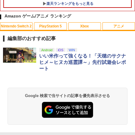
楽天ランキングをもっと見る
Amazon ゲーム/アニメ ランキング
Nintendo Switch 2
PlayStation 5
Xbox
アニメ
PS5コントローラー用 アナログスティッ
【中古】Wii Sports
【中古】【未使用品】トイ・ストーリー
1
1
1
クカバープラス ブラック デュアルセン
3 [DVDのみ]
編集部のおすすめ記事
ス デュアルショック対応 コロンバスサ
￥350
ークル CC-P5ASP-BK 【メール便送料無
￥2,780
スプラトゥーン レイダース|オンライン
PlayStation 5 デジタル・エディション
【純正品】Xbox ワイヤレス コントロー
劇場版「鬼滅の刃」無限城編 第一章 猗
Android
iOS
WIN
料】 【最強翌日配送】
1
1
1
1
コード版
日本語専用 Console Language: Japan
ラー + USB-C® ケーブル
窩座再来 通常版 [Blu-ray]
いい米作って強くなる！「天穂のサクナ
ese only (CFI-2200B01)
ヒメ～ヒヌカ巡霊譚～」先行試遊会レポ
￥980
￥5,832
￥8,300
￥3,982
ート
￥55,000
家庭用テレビゲーム 麻雀ゲーム テレビ
サマーウォーズ【Blu-ray】 [ 神木隆之介
2
2
接続 RCA端子 電池式 単三乾電池4本 コ
]
ード2m 操作パネル 2人打ち 一人用 本格
【中古】【18歳以上対象】アサシン クリ
2
派 ルール設定 食いタン 裏ドラ カンドラ
【純正品】Xbox ワイヤレス コントロー
ード ミラージュソフト:プレイステーシ
￥4,327
2
スプラトゥーン レイダース -Switch2
劇場版「鬼滅の刃」無限城編 第一章 猗
東風戦 半荘戦 一発 フリテンリーチ ツモ
Beast of Reincarnation -PS5 【特典】
ラー (ロボット ホワイト)
2
2
ョン5ソフト／アクション・ゲーム
2
Google 検索で当サイトの記事を優先表示させる
窩座再来 通常版 [DVD]
ピンフ
プロダクトコード 封入
￥6,446
￥7,681
￥1,620
￥3,523
￥3,500
￥7,286
【中古】【Blu−ray】天空の城ラピュタ /
3
宮崎駿【監督】
【純正品】Xbox ワイヤレス コントロー
【特典】夢灯華 -Noctuary- PS5版
3
3
【新品】【PCET】ゲーミングガラスマ
ラー (カーボンブラック)
￥4,989
(【初回外付特典】ポストカードセット(3
3