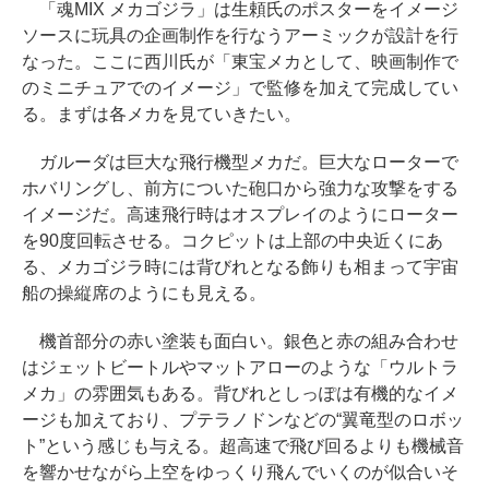
「魂MIX メカゴジラ」は生頼氏のポスターをイメージ
ソースに玩具の企画制作を行なうアーミックが設計を行
なった。ここに西川氏が「東宝メカとして、映画制作で
のミニチュアでのイメージ」で監修を加えて完成してい
る。まずは各メカを見ていきたい。
ガルーダは巨大な飛行機型メカだ。巨大なローターで
ホバリングし、前方についた砲口から強力な攻撃をする
イメージだ。高速飛行時はオスプレイのようにローター
を90度回転させる。コクピットは上部の中央近くにあ
る、メカゴジラ時には背びれとなる飾りも相まって宇宙
船の操縦席のようにも見える。
機首部分の赤い塗装も面白い。銀色と赤の組み合わせ
はジェットビートルやマットアローのような「ウルトラ
メカ」の雰囲気もある。背びれとしっぽは有機的なイメ
ージも加えており、プテラノドンなどの“翼竜型のロボッ
ト”という感じも与える。超高速で飛び回るよりも機械音
を響かせながら上空をゆっくり飛んでいくのが似合いそ