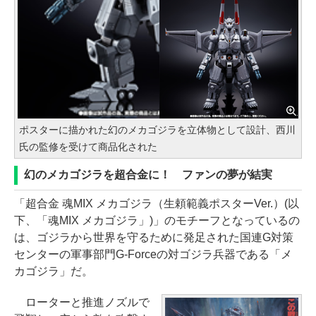
ポスターに描かれた幻のメカゴジラを立体物として設計、西川
氏の監修を受けて商品化された
幻のメカゴジラを超合金に！ ファンの夢が結実
「超合金 魂MIX メカゴジラ（生頼範義ポスターVer.）(以
下、「魂MIX メカゴジラ」)」のモチーフとなっているの
は、ゴジラから世界を守るために発足された国連G対策
センターの軍事部門G-Forceの対ゴジラ兵器である「メ
カゴジラ」だ。
ローターと推進ノズルで