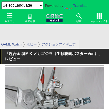
Powered by
Translate
カテゴリ
過去記事
検索
Impressサイト
GAME Watch
ホビー
アクションフィギュア
「超合金 魂MIX メカゴジラ（生頼範義ポスターVer.）」
レビュー