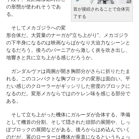
の形態が使われそうであ
首が接続されることで合体完
る。
了する
そしてメカゴジラへの変
形合体だ。大質量のナーガが“立ち上がり”、メカゴジラ
の下半身になるのは映画ならばかなり大迫力なシーンと
なるだろう。後ろのバーニアから激しく炎を吹き出し、
地響きと共に立ち上がる感じだろうか。
ガンダルヴァは両腕が開き胸部分がさらに折りたたま
れる。このコンパクトな胸ブロックの変形は面白い。平
たい感じのクローラーがギッシリした密度のブロックに
なるのだ。変形メカならではのケレン味を感じる部分で
ある。
そして立ち上がった機体にガルーダが合体する。準備
として機首の分割、そして隠された頭部の展開や、しっ
ぽブロックの展開などがある。後ろからはめ込んでいく
のだが、翼のローターは機体が垂直になるというちょっ