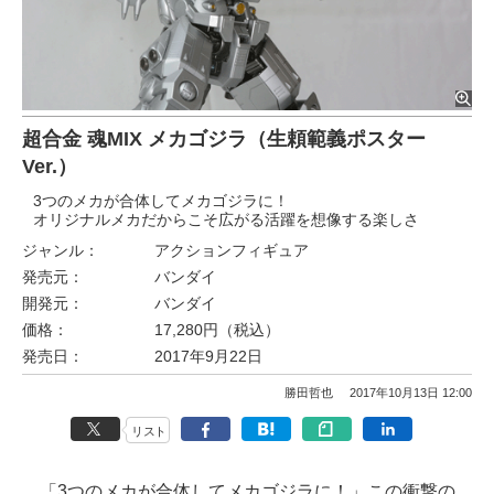
超合金 魂MIX メカゴジラ（生頼範義ポスター
Ver.）
3つのメカが合体してメカゴジラに！
オリジナルメカだからこそ広がる活躍を想像する楽しさ
ジャンル：
アクションフィギュア
発売元：
バンダイ
開発元：
バンダイ
価格：
17,280円（税込）
発売日：
2017年9月22日
勝田哲也
2017年10月13日 12:00
リスト
「3つのメカが合体してメカゴジラに！」この衝撃の