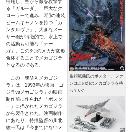
飛翔し、空から敵を攻撃す
る「ガルーダ」、巨大なク
ローラーで進み、2門の連装
ビームキャノンを持つ「ガ
ンダルヴァ」、大きなメー
サー砲が特徴的で、水上で
の活動も可能な「ナー
ガ」、この3つのメカが変形
合体することでメカゴジラ
となるのである。
生頼範義氏のポスター。ファ
この「魂MIX メカゴジ
ンはこの幻のメカゴジラを待
ラ」は、1993年の映画「ゴ
っていた
ジラvsメカゴジラ」の映画
制作前に作られた「ポスタ
ー」に描かれたメカゴジラ
から製作された。映画制作
にあたり、特撮監督の川北
紘一氏は「今までにないメ