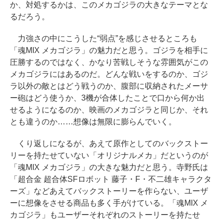
か、対処するかは、このメカゴジラの大きなテーマとな
るだろう。
力強さの中にこうした“弱点”を感じさせるところも
「魂MIX メカゴジラ」の魅力だと思う。ゴジラを相手に
圧勝するのではなく、かなり苦戦しそうな雰囲気がこの
メカゴジラにはあるのだ。どんな戦いをするのか、ゴジ
ラ以外の敵とはどう戦うのか、腹部に収納されたメーサ
ー砲はどう使うか、3機が合体したことで口から何か出
せるようになるのか、映画のメカゴジラと同じか、それ
とも違うのか……想像は無限に膨らんでいく。
くり返しになるが、あえて原作としてのバックストー
リーを持たせていない「オリジナルメカ」だというのが
「魂MIX メカゴジラ」の大きな魅力だと思う。寺野氏は
「超合金 超合体SFロボット 藤子・F・不二雄キャラクタ
ーズ」などあえてバックストーリーを作らない、ユーザ
ーに想像をさせる商品も多く手がけている。「魂MIX メ
カゴジラ」もユーザーそれぞれのストーリーを持たせ