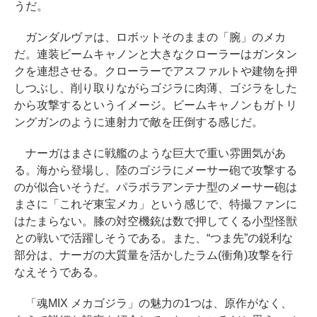
うだ。
ガンダルヴァは、ロボットそのままの「腕」のメカ
だ。連装ビームキャノンと大きなクローラーはガンタン
クを連想させる。クローラーでアスファルトや建物を押
しつぶし、削り取りながらゴジラに肉薄、ゴジラをした
から攻撃するというイメージ。ビームキャノンもガトリ
ングガンのように連射力で敵を圧倒する感じだ。
ナーガはまさに戦艦のような巨大で重い雰囲気があ
る。海から登場し、陸のゴジラにメーサー砲で攻撃する
のが似合いそうだ。パラボラアンテナ型のメーサー砲は
まさに「これぞ東宝メカ」という感じで、特撮ファンに
はたまらない。膝の対空機銃は数で押してくる小型怪獣
との戦いで活躍しそうである。また、“つま先”の鋭利な
部分は、ナーガの大質量を活かしたラム(衝角)攻撃を行
なえそうである。
「魂MIX メカゴジラ」の魅力の1つは、原作がなく、