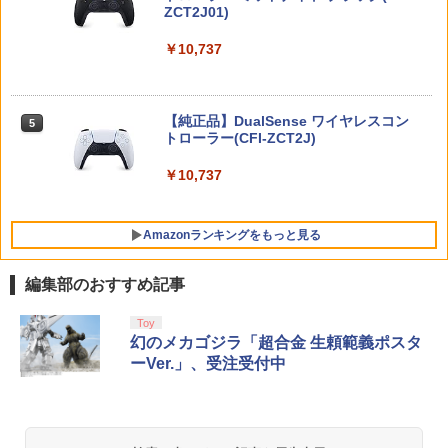
版 [BEE-P-AB55A NSW2 シュタインズ
加パック個人プラン12か月（365日間）
ZCT2J01)
ゲ-ト リブ-ト ツウジョウ]
利用券 （ダウンロード版） ※1,000ポ
￥5,500
￥9,000
イントまでご利用可
￥10,737
￥7,290
【当店独自で＋P10倍★要エントリー】
4
￥5,900
【中古】[PS5] ファンタジーライフi グル
グルの竜と時をぬすむ少女 レベルファイ
シュタインズ・ゲート コンプリート シ
ニンテンドープリペイド番号 5000円|オ
5
5
ブ(20250522)
【純正品】DualSense ワイヤレスコン
リーズ ブルーレイ 全話 Steins Gate : T
ンラインコード版
5
龍の国 ルーンファクトリー Nintendo S
トローラー(CFI-ZCT2J)
he Complete Series STEINS;GATE シ
5
witch 2 Edition
￥3,980
TAITO TAS-L-001 アーケードメモリー
ュタインズゲート blu-ray Steins ; Gate
5
￥5,000
ズVOL.1 Lite [イーグレットツー ミニ用
全話 廉価版 日本語 英語 正規品 シュタイ
￥10,737
ソフト]
ンズ ゲート ブルーレイ コンプリート シ
￥7,458
リーズ リージョン B
￥6,580
●【中古】 クレールオブスキュール：エ
5
Amazonランキングをもっと見る
クスペディション33 PS5 【CERO Z(18
￥5,500
才以上対象)】
編集部のおすすめ記事
￥5,010
【純正品】Xbox ワイヤレス コントロー
劇場版「鬼滅の刃」無限城編 第一章 猗
Toy
1
1
ラー + USB-C® ケーブル
窩座再来 通常版 [Blu-ray]
幻のメカゴジラ「超合金 生頼範義ポスタ
ーVer.」、受注受付中
￥8,300
￥3,982