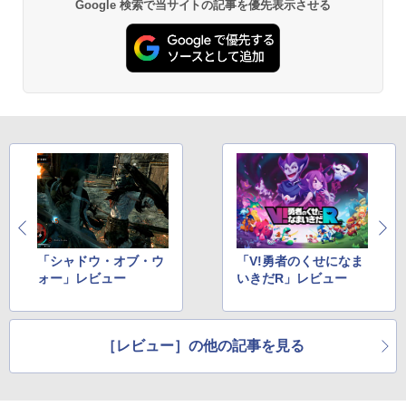
【純正品】Xbox ワイヤレス コントロー
2
Google 検索で当サイトの記事を優先表示させる
劇場版「鬼滅の刃」無限城編 第一章 猗
ラー (ロボット ホワイト)
2
窩座再来 通常版 [DVD]
￥7,681
￥3,523
【純正品】Xbox ワイヤレス コントロー
3
ラー (カーボンブラック)
【Amazon.co.jp限定】劇場版モノノ怪
3
第三章 蛇神 (Amazon.co.jp限定オリジ
￥8,020
ナル三方背収納ケース付きコレクション)
(オリジナル特典:オリジナル巾着＋メー
カー特典:【坤と離】二振りの剣、十翼よ
り来たる！スタジオ描き下ろしイラスト
【純正品】Xbox 充電式バッテリー + US
4
ボード付) [Blu-ray]
B-C ケーブル
「シャドウ・オブ・ウ
「V!勇者のくせになま
￥10,780
ォー」レビュー
いきだR」レビュー
￥2,618
劇場版「鬼滅の刃」無限城編 第一章 猗
4
［レビュー］の他の記事を見る
窩座再来 完全生産限定版 [Blu-ray]
【国内正規品】Thrustmaster スラスト
5
マスター TH8S シフター - PC、PS4、P
￥8,698
S5、PS5 Pro、Xbox One、Xbox Serie
s X|S 対応の高精度 H パターン シフター