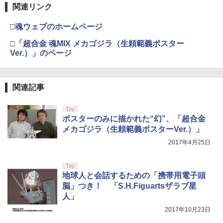
関連リンク
￥14,141
□魂ウェブのホームページ
【Amazon.co.jp限定】劇場版モノノ怪
5
第三章 蛇神 (オリジナル特典:オリジナル
□「超合金 魂MIX メカゴジラ（生頼範義ポスター
巾着＋メーカー特典:【坤と離】二振りの
Ver.）」のページ
剣、十翼より来たる！スタジオ描き下ろ
しイラストボード付) [DVD]
￥8,800
関連記事
Toy
ポスターのみに描かれた“幻”、「超合金
メカゴジラ（生頼範義ポスターVer.）」
2017年4月25日
Toy
地球人と会話するための「携帯用電子頭
脳」つき！ 「S.H.Figuartsザラブ星
人」
2017年10月23日