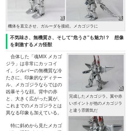
機体を直立させ、ガルーダを接続。メカゴジラに
不気味さ、無機質さ、そして“危うさ”も魅力!？ 想像
を刺激するメカ怪獣
合体した「魂MIX メカゴ
ジラ」は非常にカッコイ
イ。シルバーの無機質な冷
たさに、印象的なディテー
ル、メカゴジラならではの
凶暴そうな顔。背中の赤
完成したメカゴジラ。翼や赤
と、大きく広がった翼が、
いポイントが他のメカゴジラ
これまでのメカゴジラとは
と違う雰囲気だ
異なる印象も加えている。
特に斜めから見たメカゴ