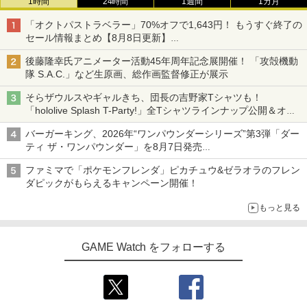
1時間
24時間
1週間
1カ月
「オクトパストラベラー」70%オフで1,643円！ もうすぐ終了の
セール情報まとめ【8月8日更新】
ニンテンドーeショップでは「大神 絶景版」が67%オフで990円
後藤隆幸氏アニメーター活動45年周年記念展開催！ 「攻殻機動
隊 S.A.C.」など生原画、総作画監督修正が展示
そらザウルスやギャルきち、団長の吉野家Tシャツも！
「hololive Splash T-Party!」全Tシャツラインナップ公開＆オン
ライン販売開始
バーガーキング、2026年“ワンパウンダーシリーズ”第3弾「ダー
ティ ザ・ワンパウンダー」を8月7日発売
「特製ガーリックマヨソース」を使用した超大型チーズバーガー
ファミマで「ポケモンフレンダ」ピカチュウ&ゼラオラのフレン
ダピックがもらえるキャンペーン開催！
もっと見る
GAME Watch をフォローする