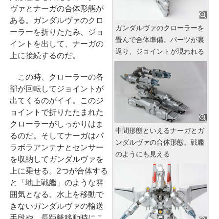
ヴァとナーガの合体形態が
ある。ガンダルヴァのクロ
ガンダルヴァのクローラーを
ーラーを折りたたみ、ジョ
畳んで合体準備。パーツが裏
イントを出して、ナーガの
返り、ジョイントが現われる
上に接続するのだ。
この時、クローラーの各
部が回転してジョイントが
出てくるのがイイ。このジ
ョイントで折りたたまれた
クローラーがしっかりはま
中間形態といえるナーガとガ
るのだ。そしてナーガはパ
ンダルヴァの合体形態。戦艦
ラボラアンテナとセンサー
のようにも見える
を収納してガンダルヴァを
上に乗せる。2つが合体する
と「地上戦艦」のような雰
囲気となる。水上を移動で
きないガンダルヴァの輸送
手段や、長距離移動時にこ