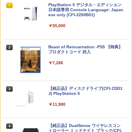
ゼノブレイド ディフィニティブ エディ
ケース コントローラーカバー 保護カバ
￥1,412
スプラトゥーン レイダース|オンライン
PlayStation 5 デジタル・エディション
ション]
ー 保護ケース DualSense オープン設計
1
1
コード版
日本語専用 Console Language: Japan
人気 オススメ 装着したまま充電可能 白
ese only (CFI-2200B01)
黒赤青 コントローラー用ケース
￥6,810
￥5,832
￥55,000
￥580
【8/11まで！抽選で最大全額ポイントバ
【中古】【Blu−ray】トイ・ストーリー3
2
2
ック】 1ヶ月保証！ 8BitDo USB Wirele
スーパー・セット / リー・アンクリッ
ss Adapter 2 ワイヤレス USBアダプタ
チ【監督】
ヨッシーとフカシギの図鑑
2
ー2 アダプタ スイッチ 8bit Switch Pro
スプラトゥーン レイダース -Switch2
Windows Mac Raspbery Xbox Series
Beast of Reincarnation -PS5 【特典】
2
【楽天1位】【即日発送】PS5 コントロ
￥1,648
2
￥7,021
2
X＆S One コントローラー Bluetoothコ
プロダクトコード 封入
ーラー 充電スタンド ps5 DualSense Ed
ントローラー PS5 PS4
￥6,446
ge コントローラー 充電器 USB給電式 充
電スタンド ソニー プレイステーション5
￥7,286
PlayStation5 コントローラー対応 プレ
￥2,690
【送料無料】劇場版「鬼滅の刃」無限城
3
ステ コントローラー 急速 プレステ5 LE
編 第一章 猗窩座再来(通常版)【Blu-ra
Dライト
FINAL FANTASY X/X-2 HD Remaster
y】/アニメーション[Blu-ray]【返品種別
3
【Switch2】 POT-P-ABPVA
A】
Nintendo Switch 2(日本語・国内専用)
￥1,980
【純正品】ディスクドライブ(CFI-ZDD1
3
【中古】Minecraft (マインクラフト) - S
3
3
J) PlayStation 5
witch
￥7,106
￥4,400
￥55,491
￥11,980
￥2,910
【新品】PS5 Dead by Daylight スペシ
3
ャルエディション 公式日本版【CERO:
サマーウォーズ ブルーレイ blu-ray 劇場
4
Z】【メール便】
MAGES. 【Joshinオリジナル特典付】
版 北米版 最新盤 アニメ ブルーレイ 細田
4
【Switch2】STEINS;GATE RE:BOOT
【純正品】DualSense ワイヤレスコン
守 summer wars BD USA正規品 海外版
ニンテンドープリペイド番号 9000円|オ
4
4
（シュタインズゲート リブート） 通常
￥3,220
[Switch] Nintendo Switch Online + 追
トローラー ミッドナイト ブラック(CFI-
日本語 英語 他言語 Summer Wars
ンラインコード版
4