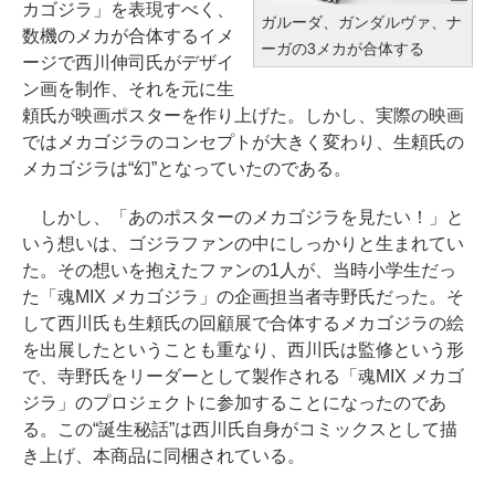
カゴジラ」を表現すべく、
ガルーダ、ガンダルヴァ、ナ
数機のメカが合体するイメ
ーガの3メカが合体する
ージで西川伸司氏がデザイ
ン画を制作、それを元に生
頼氏が映画ポスターを作り上げた。しかし、実際の映画
ではメカゴジラのコンセプトが大きく変わり、生頼氏の
メカゴジラは“幻”となっていたのである。
しかし、「あのポスターのメカゴジラを見たい！」と
いう想いは、ゴジラファンの中にしっかりと生まれてい
た。その想いを抱えたファンの1人が、当時小学生だっ
た「魂MIX メカゴジラ」の企画担当者寺野氏だった。そ
して西川氏も生頼氏の回顧展で合体するメカゴジラの絵
を出展したということも重なり、西川氏は監修という形
で、寺野氏をリーダーとして製作される「魂MIX メカゴ
ジラ」のプロジェクトに参加することになったのであ
る。この“誕生秘話”は西川氏自身がコミックスとして描
き上げ、本商品に同梱されている。