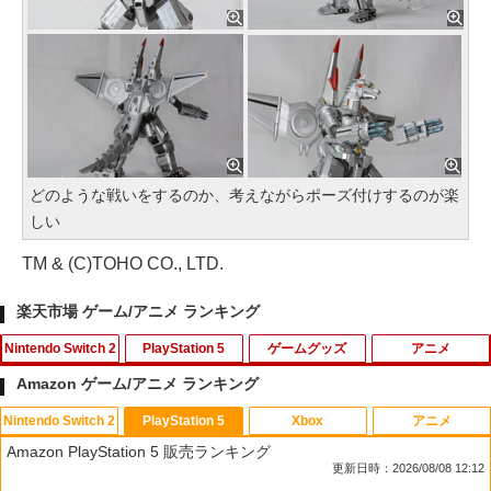
どのような戦いをするのか、考えながらポーズ付けするのが楽
しい
TM & (C)TOHO CO., LTD.
楽天市場 ゲーム/アニメ ランキング
Nintendo Switch 2
PlayStation 5
ゲームグッズ
アニメ
Amazon ゲーム/アニメ ランキング
Nintendo Switch 2
PlayStation 5
Xbox
アニメ
任天堂 【Switch2】ゼノブレイド ディフ
PS5コントローラー用シリコンケース Pl
【中古】ルイージマンション
【中古】【Blu−ray】この世界の片隅
1
1
1
1
Amazon PlayStation 5 販売ランキング
ィニティブ・エディション Nintendo S
ayStation5用 プレイステーション プレ
に ブックレット付 / 片渕須直【監督】
更新日時：2026/08/08 12:12
witch 2 Edition [NXS-P-AUBQB NSW2
ステ5用 シリコンカバー コントローラー
￥864