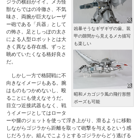
ジラの横顔がイイ。メカ怪
獣ならではの冷徹さ、不気
味さ、両腕が巨大なレーザ
ー砲である「兵器」として
凶暴そうなギザギザの歯。装
の怖さ。足としっぽの太さ
甲の隙間から見えるメカ描写
による人型ロボットとは大
も楽しい
きく異なる存在感。ずっと
眺めていたくなる格好良さ
だ。
しかし一方で格闘戦に不
向きなイメージもある。腕
はものもつかめないし、殴
昭和メカゴジラ風の飛行形態
ることにも使えなそうだ。
ポーズも可能
目立つ近接武器もなく、戦
うイメージとしてはロータ
ーや腿のジェットを使って浮き上がり、滑るように移動
しながらゴジラから距離を取って砲撃を与えるという感
じだろうか。組んでこようとするゴジラからどう逃げる