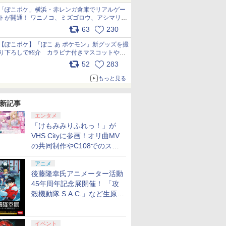
「ぽこポケ」横浜・赤レンガ倉庫でリアルゲー
トが開通！ ワニノコ、ミズゴロウ、アシマリ登
場シーンをレポート pic.x.com/LDgEByVl6D
63
230
【ぽこポケ】「ぽこ あ ポケモン」新グッズを撮
り下ろしで紹介 カラビナ付きマスコットやス
クエアポーチが仲間入り
52
283
pic.x.com/XmVAgBxaW5
もっと見る
新記事
エンタメ
「けもみみりふれっ！」が
VHS Cityに参画！オリ曲MV
の共同制作やC108でのスペ
シャルコラボ広告を掲出
アニメ
後藤隆幸氏アニメーター活動
45年周年記念展開催！ 「攻
殻機動隊 S.A.C.」など生原
画、総作画監督修正が展示
イベント