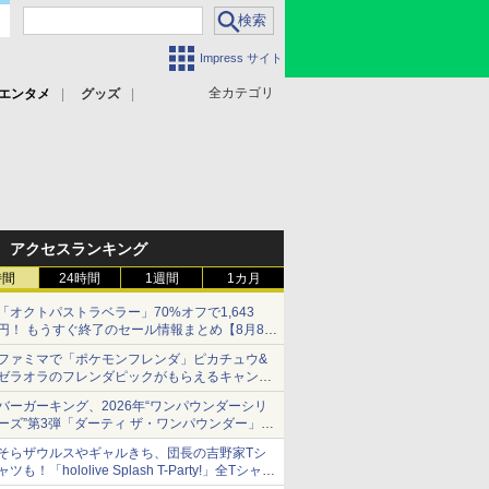
Impress サイト
全カテゴリ
エンタメ
グッズ
アクセスランキング
時間
24時間
1週間
1カ月
「オクトパストラベラー」70%オフで1,643
円！ もうすぐ終了のセール情報まとめ【8月8日
更新】
ファミマで「ポケモンフレンダ」ピカチュウ&
ニンテンドーeショップでは「大神 絶景版」が
ゼラオラのフレンダピックがもらえるキャンペ
67%オフで990円
ーン開催！
バーガーキング、2026年“ワンパウンダーシリ
ーズ”第3弾「ダーティ ザ・ワンパウンダー」を
8月7日発売
そらザウルスやギャルきち、団長の吉野家Tシ
「特製ガーリックマヨソース」を使用した超大
ャツも！「hololive Splash T-Party!」全Tシャツ
型チーズバーガー
ラインナップ公開＆オンライン販売開始