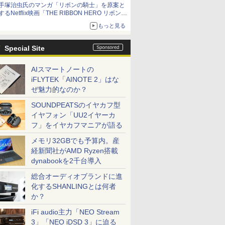
手塚治虫氏のマンガ「リボンの騎士」を原案と
するNetflix映画「THE RIBBON HERO リボンヒ
ーロー」本日配信開始
もっと見る
Special Site
AIスマートノートの
iFLYTEK「AINOTE 2」はな
ぜ魅力的なのか？
SOUNDPEATSのイヤカフ型
イヤフォン「UU2イヤーカ
フ」をイヤカフマニアが語る
メモリ32GBでも予算内。産
経新聞社がAMD Ryzen搭載
dynabookを2千台導入
総合オーディオブランドに進
化するSHANLINGとは何者
か？
iFi audio主力「NEO Stream
3」「NEO iDSD 3」に迫る