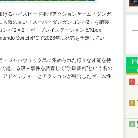
けるハイスピード推理アクションゲーム「ダンガ
に人気の高い「スーパーダンガンロンパ2」を踏襲
パ２×２」が、プレイステーション 5/Xbox
h 2/Nintendo Switch/PCで2026年に発売を予定してい
・ジャバウォック島に集められた様々な才能を持
島で起こる殺人事件を調査して“学級裁判”という名の
、アドベンチャーとアクションが融合したゲーム性