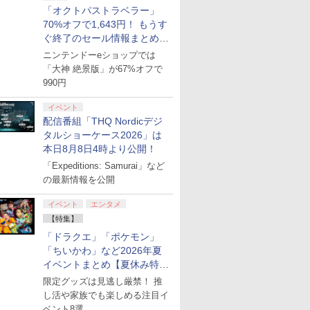
「オクトパストラベラー」
70%オフで1,643円！ もうす
ぐ終了のセール情報まとめ
【8月8日更新】
ニンテンドーeショップでは
「大神 絶景版」が67%オフで
990円
イベント
配信番組「THQ Nordicデジ
タルショーケース2026」は
本日8月8日4時より公開！
「Expeditions: Samurai」など
の最新情報を公開
イベント
エンタメ
【特集】
「ドラクエ」「ポケモン」
「ちいかわ」など2026年夏
イベントまとめ【夏休み特
集】
限定グッズは見逃し厳禁！ 推
し活や家族でも楽しめる注目イ
ベント8選