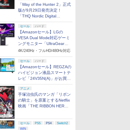
「Way of the Hunter 2」正式
版が9月29日発売決定！
「THQ Nordic Digital
Showcase 2026」まとめ
セール
ハード
【Amazonセール】LGの
VESA Dual Mode対応ゲーミ
ングモニター「UltraGear
27G850A-B」がお買い得！
4K/240Hz・フルHD/480Hz対応
セール
ハード
【Amazonセール】REGZAの
ハイビジョン液晶スマートテ
レビ「24V35N(A)」がお買い
得！
アニメ
手塚治虫氏のマンガ「リボン
の騎士」を原案とするNetflix
映画「THE RIBBON HERO
リボンヒーロー」本日配信開
始
セール
PS5
PS4
Switch2
WIN