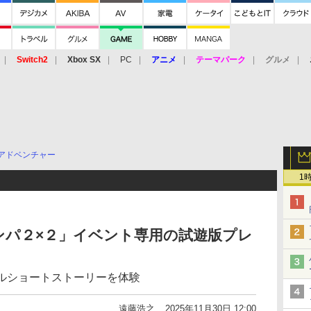
Switch2
Xbox SX
PC
アニメ
テーマパーク
グルメ
 Vita
3DS
アーケード
VR
アドベンチャー
1
ンパ２×２」イベント専用の試遊版プレ
ナルショートストーリーを体験
遠藤浩之
2025年11月30日 12:00