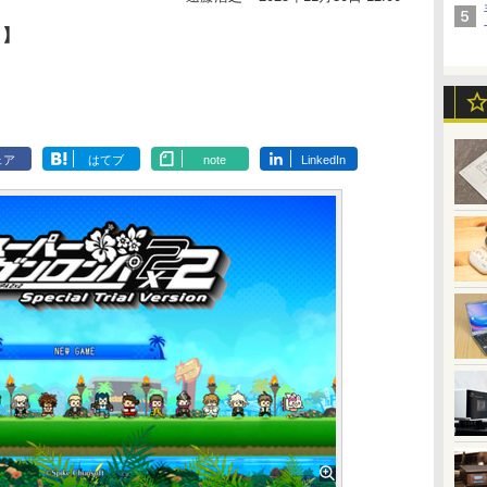
２】
ェア
はてブ
note
LinkedIn