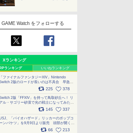
GAME Watch をフォローする
Xランキング
RPランキング
いいねランキング
「ファイナルファンタジーXIV」Nintendo
Switch 2版のロードが長いのは不具合 早急に
アップデートできるよう対応中
225
378
pic.x.com/s9S3nRCAGa
Switch 2版「FFXIV」を持って鳥取砂丘へ！ リ
アル・サゴリー砂漠で光の戦士になってみた
pic.x.com/qyOfL2uv1n
145
337
USJ、「バイオハザード」リッカーのポップコ
ーンバケツ」を9月9日より販売 頭部が開く仕
組み。味は恐怖を堪のう「味噌フレーバー」
66
213
pic.x.com/81MuXGahVM