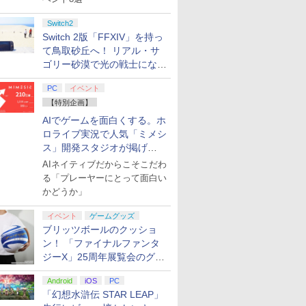
Switch2
Switch 2版「FFXIV」を持っ
て鳥取砂丘へ！ リアル・サ
ゴリー砂漠で光の戦士になっ
てみた
PC
イベント
【特別企画】
AIでゲームを面白くする。ホ
ロライブ実況で人気「ミメシ
ス」開発スタジオが掲げ
る“AI活用の信念”とは？【講
AIネイティブだからこそこだわ
演レポート】
る「プレーヤーにとって面白い
かどうか」
イベント
ゲームグッズ
ブリッツボールのクッショ
ン！ 「ファイナルファンタ
ジーX」25周年展覧会のグッ
ズ情報が公開
Android
iOS
PC
「幻想水滸伝 STAR LEAP」