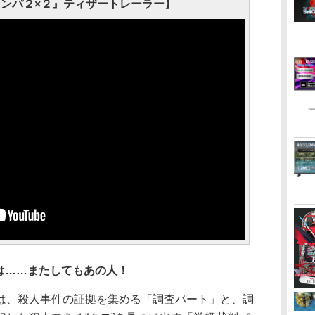
ンパ２×２』ティザートレーラー】
は……またしてもあの人！
、殺人事件の証拠を集める「調査パート」と、調