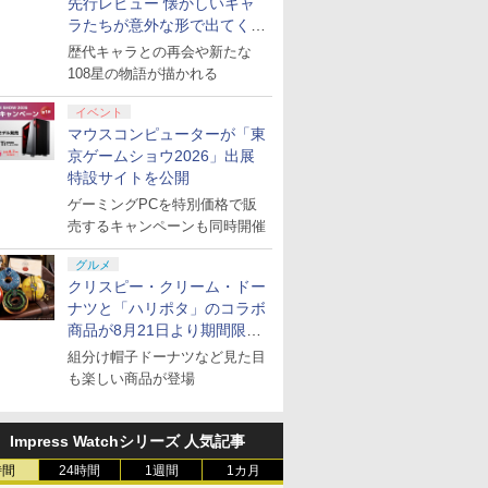
先行レビュー 懐かしいキャ
ラたちが意外な形で出てくる
シリーズ完全新作！
歴代キャラとの再会や新たな
108星の物語が描かれる
イベント
マウスコンピューターが「東
京ゲームショウ2026」出展
特設サイトを公開
ゲーミングPCを特別価格で販
売するキャンペーンも同時開催
グルメ
クリスピー・クリーム・ドー
ナツと「ハリポタ」のコラボ
商品が8月21日より期間限定
で発売
組分け帽子ドーナツなど見た目
も楽しい商品が登場
Impress Watchシリーズ 人気記事
時間
24時間
1週間
1カ月