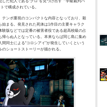
犯した犯人である“クロ”を見つけ出す「学級裁判パ
ートで構成されている。
テンポ重視のコンパクトな内容となっており、殺
ら始まる。発見された死体は1作目の主要キャラク
体験版などでは定番の被害者役である超高校級の占
も帰らぬ人となっている。本来ならば同じ島に集め
人間同士による“コロシアイ”が発生していくという
ルのショートストーリーが描かれる。