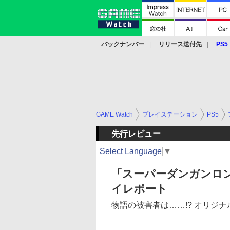
バックナンバー
リリース送付先
PS5
モバイル
eスポーツ
クラウド
PS
GAME Watch
プレイステーション
PS5
先行レビュー
Select Language
▼
「スーパーダンガンロ
イレポート
物語の被害者は……!? オリジ