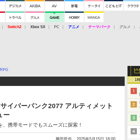
Switch2
Xbox SX
PC
アニメ
テーマパーク
グルメ
 Vita
3DS
アーケード
VR
RPG
1
 2 版「サイバーパンク2077 アルティメット
ュー
を、携帯モードでもスムーズに探索！
勝田哲也
2025年5月15日 18:00