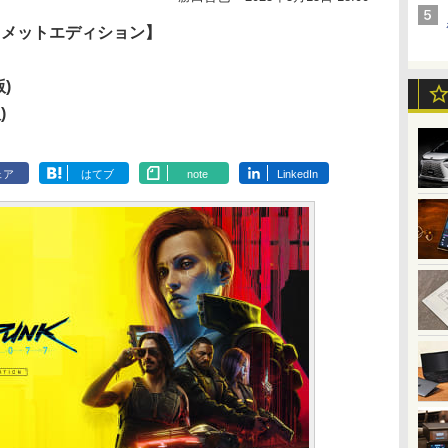
ティメットエディション】
)
)
ェア
はてブ
note
LinkedIn