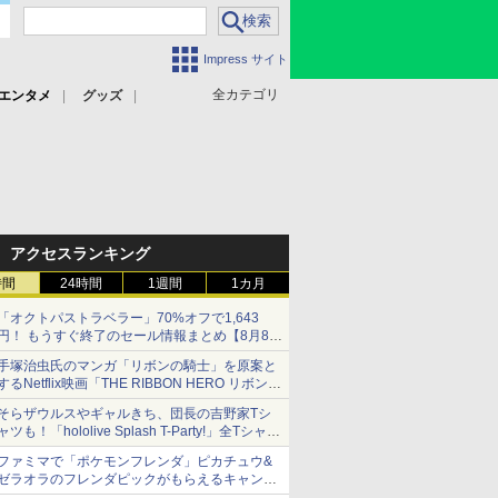
Impress サイト
全カテゴリ
エンタメ
グッズ
アクセスランキング
時間
24時間
1週間
1カ月
「オクトパストラベラー」70%オフで1,643
円！ もうすぐ終了のセール情報まとめ【8月8日
更新】
手塚治虫氏のマンガ「リボンの騎士」を原案と
ニンテンドーeショップでは「大神 絶景版」が
するNetflix映画「THE RIBBON HERO リボンヒ
67%オフで990円
ーロー」本日配信開始
そらザウルスやギャルきち、団長の吉野家Tシ
ャツも！「hololive Splash T-Party!」全Tシャツ
ラインナップ公開＆オンライン販売開始
ファミマで「ポケモンフレンダ」ピカチュウ&
ゼラオラのフレンダピックがもらえるキャンペ
ーン開催！