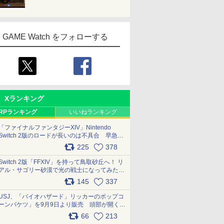
GAME Watch をフォローする
Xランキング
RPランキング
いいねランキング
「ファイナルファンタジーXIV」Nintendo
Switch 2版のロードが長いのは不具合 早急に
アップデートできるよう対応中
225
378
pic.x.com/s9S3nRCAGa
Switch 2版「FFXIV」を持って鳥取砂丘へ！ リ
アル・サゴリー砂漠で光の戦士になってみた
pic.x.com/qyOfL2uv1n
145
337
USJ、「バイオハザード」リッカーのポップコ
ーンバケツ」を9月9日より販売 頭部が開く仕
組み。味は恐怖を堪のう「味噌フレーバー」
66
213
pic.x.com/81MuXGahVM