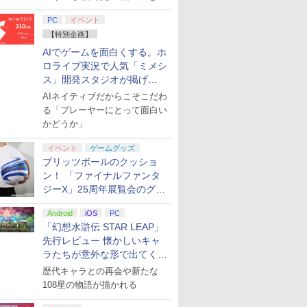
てみた
PC
イベント
【特別企画】
AIでゲームを面白くする。ホ
ロライブ実況で人気「ミメシ
ス」開発スタジオが掲げ
る“AI活用の信念”とは？【講
AIネイティブだからこそこだわ
演レポート】
る「プレーヤーにとって面白い
かどうか」
イベント
ゲームグッズ
ブリッツボールのクッショ
ン！ 「ファイナルファンタ
ジーX」25周年展覧会のグッ
ズ情報が公開
Android
iOS
PC
「幻想水滸伝 STAR LEAP」
先行レビュー 懐かしいキャ
ラたちが意外な形で出てくる
シリーズ完全新作！
歴代キャラとの再会や新たな
108星の物語が描かれる