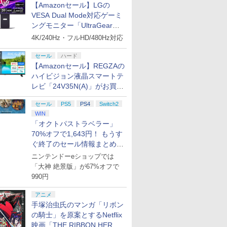
【Amazonセール】LGの
VESA Dual Mode対応ゲーミ
ングモニター「UltraGear
27G850A-B」がお買い得！
4K/240Hz・フルHD/480Hz対応
セール
ハード
【Amazonセール】REGZAの
ハイビジョン液晶スマートテ
レビ「24V35N(A)」がお買い
得！
セール
PS5
PS4
Switch2
WIN
「オクトパストラベラー」
70%オフで1,643円！ もうす
ぐ終了のセール情報まとめ
【8月8日更新】
ニンテンドーeショップでは
「大神 絶景版」が67%オフで
990円
アニメ
手塚治虫氏のマンガ「リボン
の騎士」を原案とするNetflix
映画「THE RIBBON HERO