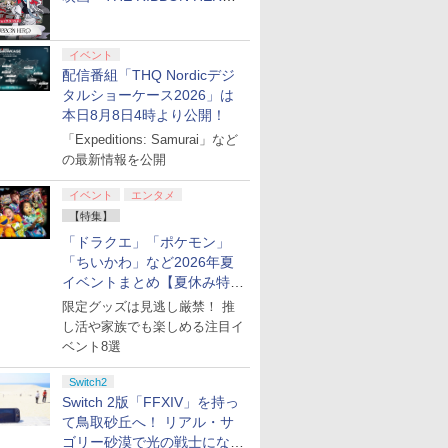
リボンヒーロー」本日配信開
始
イベント
配信番組「THQ Nordicデジ
タルショーケース2026」は
本日8月8日4時より公開！
「Expeditions: Samurai」など
の最新情報を公開
イベント
エンタメ
【特集】
「ドラクエ」「ポケモン」
「ちいかわ」など2026年夏
イベントまとめ【夏休み特
集】
限定グッズは見逃し厳禁！ 推
し活や家族でも楽しめる注目イ
ベント8選
Switch2
Switch 2版「FFXIV」を持っ
て鳥取砂丘へ！ リアル・サ
ゴリー砂漠で光の戦士になっ