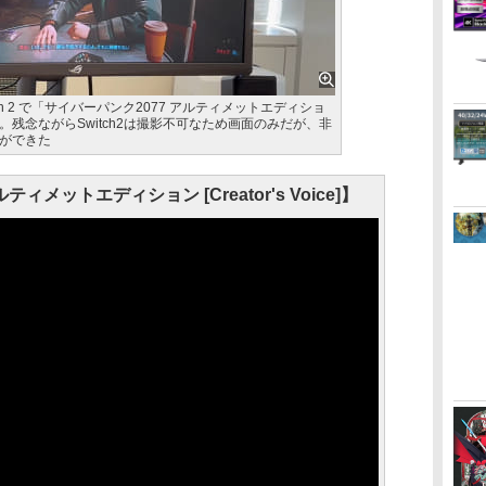
itch 2 で「サイバーパンク2077 アルティメットエディショ
残念ながらSwitch2は撮影不可なため画面のみだが、非
ができた
ィメットエディション [Creator's Voice]】