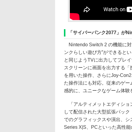
「サイバーパンク2077」がNin
Nintendo Switch 2 
ンクらしい遊び方”ができるという。P
と同じようTVに出力してプレイするだ
スクリーンに画面を出力する「
を用いた操作、さらにJoy-C
た操作法にも対応。従来のゲー
感的に、ユニークなゲーム体験
「アルティメットエディション
して配信された大型拡張パック
でのグラフィックスや演出、シス
Series X|S、PCといった高性能