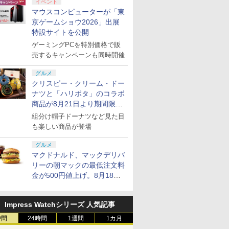
イベント
マウスコンピューターが「東
京ゲームショウ2026」出展
特設サイトを公開
ゲーミングPCを特別価格で販
売するキャンペーンも同時開催
グルメ
クリスピー・クリーム・ドー
ナツと「ハリポタ」のコラボ
商品が8月21日より期間限定
で発売
組分け帽子ドーナツなど見た目
も楽しい商品が登場
グルメ
マクドナルド、マックデリバ
リーの朝マックの最低注文料
金が500円値上げ。8月18日
より1,500円から受付
Impress Watchシリーズ 人気記事
時間
24時間
1週間
1カ月