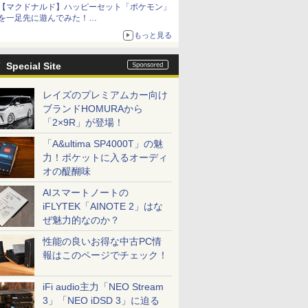
【マクドナルド】ハッピーセット「ポケモン」
を一足先に遊んでみた！
30周年を記念して30種類のポケモンがおもちゃ
もっと見る
で登場
Special Site
レイズのプレミアムカー向け
ブランドHOMURAから
「2×9R」が登場！
「A&ultima SP4000T」の魅
力！ポケットに入るオーディ
オの醍醐味
AIスマートノートの
iFLYTEK「AINOTE 2」はな
ぜ魅力的なのか？
性能の良いお得な中古PC情
報はこのページでチェック！
iFi audio主力「NEO Stream
3」「NEO iDSD 3」に迫る