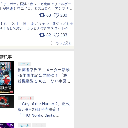
「ぽこポケ」横浜・赤レンガ倉庫でリアルゲー
トが開通！ ワニノコ、ミズゴロウ、アシマリ登
場シーンをレポート pic.x.com/LDgEByVl6D
63
230
【ぽこポケ】「ぽこ あ ポケモン」新グッズを撮
り下ろしで紹介 カラビナ付きマスコットやス
クエアポーチが仲間入り
52
283
pic.x.com/XmVAgBxaW5
もっと見る
新記事
アニメ
後藤隆幸氏アニメーター活動
45年周年記念展開催！ 「攻
殻機動隊 S.A.C.」など生原
画、総作画監督修正が展示
イベント
「Way of the Hunter 2」正式
版が9月29日発売決定！
「THQ Nordic Digital
Showcase 2026」まとめ
セール
ハード