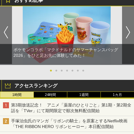
おすすめ記事
ポケモンコラボ「マクドナルドのサマーチャンスバッグ
2026」をひと足お先に体験してみた！
●
●
●
●
●
●
●
アクセスランキング
1時間
24時間
1週間
1カ月
第3期放送記念！ アニメ「薬屋のひとりごと」第1期・第2期全
話を「TVer」にて期間限定で順次無料配信開始
手塚治虫氏のマンガ「リボンの騎士」を原案とするNetflix映画
「THE RIBBON HERO リボンヒーロー」本日配信開始