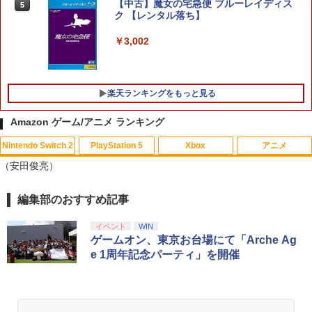
日発売】 コーエーテクモゲームス｜KOE
【中古】[Switch2] ゼルダの伝説 ブレス
【中古】魔女の宅急便 ブルーレイディス
5
I 進撃の巨人3【PS5】
オブ ザ ワイルド Nintendo Switch 2 Ed
ク 【レンタル落ち】
ition(ニンテンドースイッチ2 エディショ
ン) 任天堂(20250605)
￥8,710
￥3,002
￥7,180
楽天ランキングをもっと見る
Amazon ゲーム/アニメ ランキング
Nintendo Switch 2
PlayStation 5
Xbox
アニメ
（安田俊亮）
編集部のおすすめ記事
スプラトゥーン レイダース|オンライン
PlayStation 5 デジタル・エディション
【純正品】Xbox ワイヤレス コントロー
【Amazon.co.jp限定】劇場版モノノ怪
1
1
1
1
コード版
日本語専用 Console Language: Japan
ラー + USB-C® ケーブル
第三章 蛇神 (Amazon.co.jp限定オリジ
ese only (CFI-2200B01)
ナル三方背収納ケース付きコレクション)
イベント
WIN
(オリジナル特典:オリジナル巾着＋メー
￥5,832
￥8,300
ゲームオン、東京お台場にて「Arche Ag
カー特典:【坤と離】二振りの剣、十翼よ
￥55,000
e 1周年記念パーティ」を開催
り来たる！スタジオ描き下ろしイラスト
ボード付) [Blu-ray]
Xbox プリペイドカード 5,000円 デジタ
2
￥10,780
スプラトゥーン レイダース -Switch2
Beast of Reincarnation -PS5 【特典】
ルコード 【旧 Xbox ギフトカード】 [オ
2
2