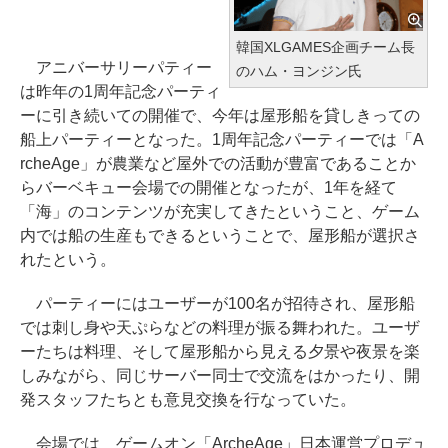
韓国XLGAMES企画チーム長
アニバーサリーパティー
のハム・ヨンジン氏
は昨年の1周年記念パーティ
ーに引き続いての開催で、今年は屋形船を貸しきっての
船上パーティーとなった。1周年記念パーティーでは「A
rcheAge」が農業など屋外での活動が豊富であることか
らバーベキュー会場での開催となったが、1年を経て
「海」のコンテンツが充実してきたということ、ゲーム
内では船の生産もできるということで、屋形船が選択さ
れたという。
パーティーにはユーザーが100名が招待され、屋形船
では刺し身や天ぷらなどの料理が振る舞われた。ユーザ
ーたちは料理、そして屋形船から見える夕景や夜景を楽
しみながら、同じサーバー同士で交流をはかったり、開
発スタッフたちとも意見交換を行なっていた。
会場では ゲームオン「ArcheAge」日本運営プロデュ