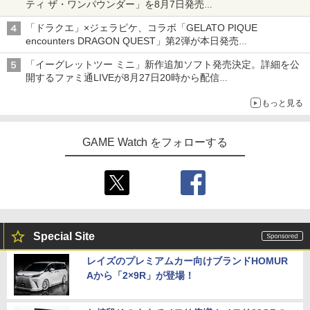
ティ ザ・ワンパウンダー」を8月7日発売
「特製ガーリックマヨソース」を使用した超大型チーズバーガー
「ドラクエ」×ジェラピケ、コラボ「GELATO PIQUE
encounters DRAGON QUEST」第2弾が本日発売
アイスカップに入ったスライムやわたぼう、ベビーサタンなどが
「イーグレットツー ミニ」新作追加ソフト発売決定。詳細を公
オリジナルアートで登場
開するファミ通LIVEが8月27日20時から配信
シリーズ累計100タイトルへ
もっと見る
GAME Watch をフォローする
Special Site
レイズのプレミアムカー向けブランドHOMUR
Aから「2×9R」が登場！