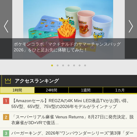
ポケモンコラボ「マクドナルドのサマーチャンスバッグ
2026」をひと足お先に体験してみた！
●
●
●
●
●
●
●
アクセスランキング
1時間
24時間
1週間
1カ月
【Amazonセール】REGZAの4K Mini LED液晶TVがお買い得。
55V型、65V型、75V型の2026年モデルがラインナップ
「スーパーリアル麻雀 Venus Returns」8月27日に発売決定。脱
衣麻雀が3D×VRで復活
発売から2週間は20%オフになるセールが実施
バーガーキング、2026年“ワンパウンダーシリーズ”第3弾「ダー