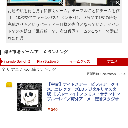
お題の絵を何も見ずに描くゲーム。テーブルごとにチームを作
り、10秒交代でキャンバスとペンを回し、2分間で1枚の絵を
完成させるというパーティー仕様の内容となっていた。イベン
トでのお題は「飛行船」で、右は優秀チームの1つとして選ば
れた作品
楽天市場 ゲーム/アニメ ランキング
Nintendo Switch 2
PlayStation 5
ゲームグッズ
アニメ
楽天 アニメ 売れ筋ランキング
更新日時：2026/08/07 07:00
【特典】メタファー：リファンタジオ
グランツーリスモ7 PS5版
【中古】ナイトメアー・ビフォア・クリ
1
1
1
(【先着購入封入特典】アーキタイプ経験
ス…コレクターズEDデジタルリマスター
値アイテムセット、旅の仕送りセット)
版 【ブルーレイ】／クリス・サランドン
￥3,779
ブルーレイ／海外アニメ・定番スタジオ
￥3,510
￥540
【特典】BLUE REFLECTION Quartet:
スクウェア・エニックス ドラゴンクエス
2
2