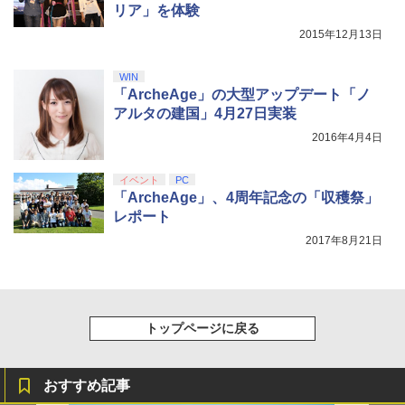
リア」を体験
【Amazon.co.jp限定】劇場版モノノ怪
5
2015年12月13日
第三章 蛇神 (オリジナル特典:オリジナル
巾着＋メーカー特典:【坤と離】二振りの
剣、十翼より来たる！スタジオ描き下ろ
WIN
しイラストボード付) [DVD]
「ArcheAge」の大型アップデート「ノ
アルタの建国」4月27日実装
￥8,800
2016年4月4日
イベント
PC
「ArcheAge」、4周年記念の「収穫祭」
レポート
2017年8月21日
トップページに戻る
おすすめ記事