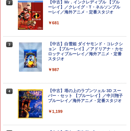
少女たちのキセキ PS5版(【早期購入特
トXI 過ぎ去りし時を求めて S【Switch
【中古】Mr．インクレディブル 【ブル
2
典】特別フォトフレーム「Quartet」)
2】 POTPAANVA [POTPAANVA]
ーレイ】／クレイグ・T・ネルソンブル
ーレイ／海外アニメ・定番スタジオ
￥6,348
￥4,920
￥681
【特典】トゥームレイダー：レガシー・
スプラトゥーン レイダース
3
3
オブ・アトランティス(【早期購入同梱特
【中古】白雪姫 ダイヤモンド・コレクシ
3
典】コスチューム「ララ・クロフト・サ
ョン 【ブルーレイ】／アドリアナ・カセ
￥6,507
バイバー(仮)」（ゲーム内コンテンツ）)
ロッティブルーレイ／海外アニメ・定番
スタジオ
￥7,012
￥987
【楽天ブックス限定特典+特典】METAL
4
GEAR SOLID : MASTER COLLECTION
【特典】Marvel’s Wolverine(【早期購
4
Vol.2 Switch2版(2連アクリルキーホル
入封入特典】DLC)
【中古】塔の上のラプンツェル 3D スー
4
ダー+【早期購入封入特典】DLCチラシ)
パー・セット 【ブルーレイ】／中川翔子
ブルーレイ／海外アニメ・定番スタジオ
￥7,620
￥6,600
￥1,199
【早期購入特典付き】【2026年12月10
【当店独自で＋P10倍★要エントリー】
5
5