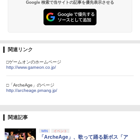
プロダクトコード 封入
ンラインコード]
Google 検索で当サイトの記事を優先表示させる
￥6,455
￥7,286
￥5,000
劇場版「鬼滅の刃」無限城編 第一章 猗
2
窩座再来 通常版 [Blu-ray]
￥3,964
【純正品】Xbox ワイヤレス コントロー
3
Nintendo Switch 2(日本語・国内専用)
【純正品】ディスクドライブ(CFI-ZDD1
3
ラー (ロボット ホワイト)
3
J) PlayStation 5
関連リンク
￥55,871
￥7,681
￥11,849
劇場版「鬼滅の刃」無限城編 第一章 猗
3
□ゲームオンのホームページ
窩座再来 通常版 [DVD]
http://www.gameon.co.jp/
【純正品】Xbox 充電式バッテリー + US
4
￥3,523
【純正品】DualSense ワイヤレスコン
B-C ケーブル
ニンテンドープリペイド番号 9000円|オ
4
4
トローラー ミッドナイト ブラック(CFI-
ンラインコード版
□「ArcheAge」のページ
ZCT2J01)
http://archeage.pmang.jp/
￥2,618
￥9,000
￥10,737
劇場版「鬼滅の刃」無限城編 第一章 猗
4
窩座再来 完全生産限定版 [Blu-ray]
関連記事
【純正品】Xbox ワイヤレス コントロー
ニンテンドープリペイド番号 5000円|オ
5
5
￥8,698
【純正品】DualSense ワイヤレスコン
ラー (カーボンブラック)
ンラインコード版
5
トローラー(CFI-ZCT2J)
WIN
イベント
￥8,020
￥5,000
「ArcheAge」、歌って踊る新ボス「ア
￥10,737