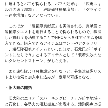
に達するとバフが得られる。バフの効果は、「疾走スキ
ル時の速度増加」、「経験値獲得量増加」、「グライダ
ー速度増加」などとなっている。
このほか、「遠征隊貢献度」も実装される。貢献度は
遠征隊クエストを進行することで得られるもので、獲得
した貢献度を消費することでNPCから各種アイテムを購
入できる。購入できるアイテムはマントやアクセサリ
ー、遠征隊召喚アイテムといったほか、石元氏が「ポイ
ントになりそう」とするアイテムとして「装着失敗のな
いクレセントストーン」がもらえる。
また遠征隊より募集設定を行なうと、募集遠征隊リス
トより検索と加入申し込みが一定期間可能となる。
・旧大陸の開拓
旧大陸のエリア「スパーキングビーチ」が紛争地域へ
と変化し、各勢力の活動拠点が出現する。活動拠点は拡