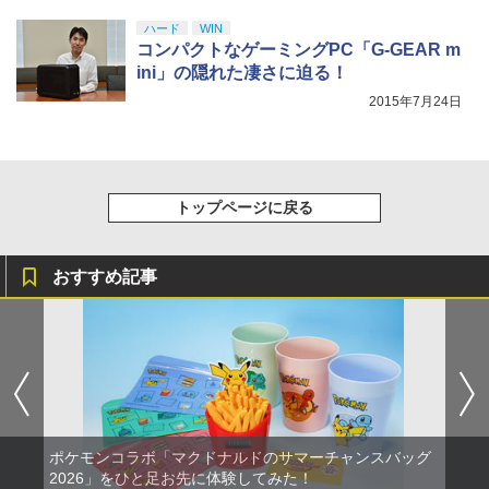
￥8,800
ハード
WIN
コンパクトなゲーミングPC「G-GEAR m
ini」の隠れた凄さに迫る！
2015年7月24日
トップページに戻る
おすすめ記事
ポケモンコラボ「マクドナルドのサマーチャンスバッグ
2026」をひと足お先に体験してみた！