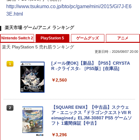
http://www.tsukumo.co.jp/bto/pc/game/mini/2015/GI7J-E6
3E.html
楽天市場 ゲーム/アニメ ランキング
Nintendo Switch 2
PlayStation 5
ゲームグッズ
アニメ
楽天 PlayStation 5 売れ筋ランキング
更新日時：2026/08/07 20:00
【新品】Switch2 eFootball Kick-Off!
[メール便OK]【新品】【PS5】CRYSTA
1
1
【メール便】
R -クライスタ- ［PS5版］[在庫品]
￥3,800
￥2,560
テーブルモード専用 ポータブルUSBハブ
【SQUARE ENIX】【中古品】スクウェ
2
2
スタンド 2ポート for Nintendo Switch
ア・エニックス『ドラゴンクエストVII R
2
eimagined』ELJM-30807 PS5 ゲームソ
フト 1週間保証【中古】
￥3,980
￥3,296