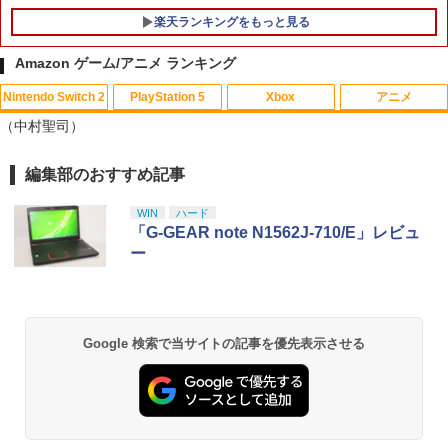
楽天ランキングをもっと見る
Amazon ゲーム/アニメ ランキング
Nintendo Switch 2
PlayStation 5
Xbox
アニメ
GBC用 レトロコレクションケース 5枚
【中古】アナと雪の女王 MovieNEX [ブ
1
1
（中村聖司）
ゲームボーイ ソフト ケース ゲーム 収納
ルーレイ+DVD+デジタルコピー（クラウ
ケース 高透明 簡単組立 PP素材 日本製 3
ド対応）+MovieNEXワールド] [Blu-ray]
Aカンパニー RCC-GBCASE-5P 【メー
編集部のおすすめ記事
スプラトゥーン レイダース|オンライン
PlayStation 5 デジタル・エディション
【純正品】Xbox ワイヤレス コントロー
【Amazon.co.jp限定】劇場版モノノ怪
ル便送料無料】
1
1
1
1
￥1,100
コード版
日本語専用 Console Language: Japan
ラー + USB-C® ケーブル
第三章 蛇神 (Amazon.co.jp限定オリジ
ese only (CFI-2200B01)
ナル三方背収納ケース付きコレクション)
WIN
ハード
￥880
(オリジナル特典:オリジナル巾着＋メー
￥5,832
￥8,300
「G-GEAR note N1562J-710/E」レビュ
カー特典:【坤と離】二振りの剣、十翼よ
￥55,000
ー
機動戦士ガンダムSEED FREEDOM(通常
2
り来たる！スタジオ描き下ろしイラスト
版)【Blu-ray】 [ 矢立肇 ]
ボード付) [Blu-ray]
3DO ファイアボール【新品】
2
【純正品】Xbox ワイヤレス コントロー
2
￥4,032
￥10,780
スプラトゥーン レイダース -Switch2
Beast of Reincarnation -PS5 【特典】
ラー (ロボット ホワイト)
2
2
￥1,200
プロダクトコード 封入
Google 検索で当サイトの記事を優先表示させる
￥6,445
￥7,681
￥7,286
空飛ぶゆうれい船【Blu-ray】 [ 石ノ森章
3
劇場版「鬼滅の刃」無限城編 第一章 猗
2
太郎 ]
Nintendo Switch2 専用 NGC+USB ハブ
窩座再来 通常版 [Blu-ray]
3
冷却ファン付き ゲームキューブコントロ
【純正品】Xbox 充電式バッテリー + US
3
￥4,400
ーラー 接続 USB ハブ スイッチ2 アクセ
￥3,964
B-C ケーブル