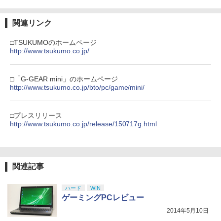
サリー 周辺機器 SWITCH2 ◇AL-NS257
Nintendo Switch 2(日本語・国内専用)
【純正品】ディスクドライブ(CFI-ZDD1
3
3
1【メール便】
J) PlayStation 5
￥2,618
関連リンク
￥55,871
￥2,580
￥11,849
映画『THE FIRST SLAM DUNK』 STAN
4
劇場版「鬼滅の刃」無限城編 第一章 猗
3
□TSUKUMOのホームページ
DARD EDITION【4K ULTRA HD】（早
窩座再来 通常版 [DVD]
http://www.tsukumo.co.jp/
期予約特典なし） [ 井上雄彦 ]
【純正品】Xbox ワイヤレス コントロー
4
任天堂 amiibo マンタロー スプラトゥー
￥3,523
4
【純正品】DualSense ワイヤレスコン
ラー (カーボンブラック)
ニンテンドープリペイド番号 9000円|オ
4
￥5,280
4
ンシリーズ ※大量購入時には納期にお時
トローラー ミッドナイト ブラック(CFI-
ンラインコード版
□「G-GEAR mini」のホームページ
間がかかる場合があります
ZCT2J01)
￥8,020
http://www.tsukumo.co.jp/bto/pc/game/mini/
￥9,000
￥2,600
￥10,737
【特典】攻殻機動隊 SAC_2045 最後の
5
劇場版「鬼滅の刃」無限城編 第一章 猗
4
人間(特装限定版)【Blu-ray】(第1弾・第
□プレスリリース
窩座再来 完全生産限定版 [Blu-ray]
【純正品】Xbox Elite ワイヤレス コン
2弾キービジュアル使用ステッカーセッ
http://www.tsukumo.co.jp/release/150717g.html
5
トローラー Series 2 Core Edition (ホワ
ト(2枚1セット・袋入れ)) [ 士郎正宗 ]
ニンテンドープリペイド番号 5000円|オ
5
Switch2 ケース レザーケース スイッチ2
￥8,698
5
【純正品】DualSense ワイヤレスコン
イト)
ンラインコード版
5
Nintendo 対応 スイッチ スイッチツー
トローラー(CFI-ZCT2J)
￥5,535
シンプル ミニマル PUレザー 革 カバー
￥18,500
￥5,000
ポーチ ストラップ付属 オシャレ ソフト
￥10,737
関連記事
収納 ガジェットケース クリスマス ギフ
ト プレゼント 送料無料
【Amazon.co.jp限定】劇場版モノノ怪
5
第三章 蛇神 (オリジナル特典:オリジナル
ハード
WIN
巾着＋メーカー特典:【坤と離】二振りの
￥3,480
ゲーミングPCレビュー
剣、十翼より来たる！スタジオ描き下ろ
2014年5月10日
しイラストボード付) [DVD]