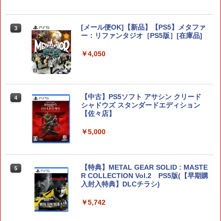
スクウェア・エニックス ドラゴンクエス
3
トXI 過ぎ去りし時を求めて S【Switch
[メール便OK]【新品】【PS5】メタファ
3
2】 POTPAANVA [POTPAANVA]
ー：リファンタジオ［PS5版］[在庫品]
￥4,920
￥4,050
ドラゴンクエストXI 過ぎ去りし時を求
4
【中古】PS5ソフト アサシン クリード
めて S Switch2版
4
シャドウズ スタンダードエディション
【佐々店】
￥4,930
￥5,000
【当店独自で＋P10倍★要エントリー】
5
【中古】[Switch2] ドラゴンクエストVII
【特典】METAL GEAR SOLID : MASTE
Reimagined(ドラクエ7 リイマジンド)
5
R COLLECTION Vol.2 PS5版(【早期購
スクウェア・エニックス(20260205)
入封入特典】DLCチラシ)
￥5,080
￥5,742