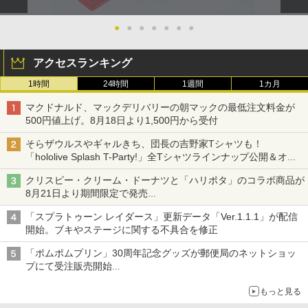
●
●
●
●
●
●
●
アクセスランキング
1時間
24時間
1週間
1カ月
マクドナルド、マックデリバリーの朝マックの最低注文料金が
500円値上げ。8月18日より1,500円から受付
そらザウルスやギャルきち、団長の吉野家Tシャツも！
「hololive Splash T-Party!」全Tシャツラインナップ公開＆オン
ライン販売開始
クリスピー・クリーム・ドーナツと「ハリポタ」のコラボ商品が
8月21日より期間限定で発売
組分け帽子ドーナツなど見た目も楽しい商品が登場
「スプラトゥーン レイダース」更新データ「Ver.1.1.1」が配信
開始。ブキやステージに関する不具合を修正
「ポムポムプリン」30周年記念グッズが郵便局のネットショッ
プにて受注販売開始
「おもちもちもちクッション」など今年だけの限定商品が登場
もっと見る