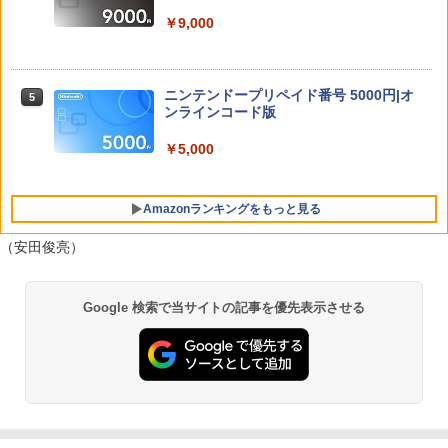
本語 英語 Teacher's Pet DVD コンプリ
￥1,300
￥9,000
ート
[メール便OK]【新品】【PS5】メタファ
4
ー：リファンタジオ［PS5版］[在庫品]
【ホリ公式】【任天堂ライセンス商品】
5
￥6,600
スプラトゥーン レイダース ワイヤレス
ホリパッド TURBO for Nintendo Switc
￥4,050
【中古】Nintendo Switch 本体 (有機EL
ニンテンドープリペイド番号 5000円|オ
5
5
h 2 おすすめ Switch スイッチ コントロ
モデル) HEG-S-KAAAA ホワイト 【202
ンラインコード版
ーラー 無線 連射 連射ホールド 連射機能
1年10月】【ECセンター】保証期間1ヶ
背面ボタン 充電 スプラレイダース スプ
月【ランクB】
【楽天ブックス限定先着特典】「超かぐ
5
￥5,000
ラ
や姫！」通常版【Blu-ray】(アクリルコ
ースター) [ 夏吉ゆうこ ]
【中古】PS5ソフト 蒼き雷霆 ガンヴォル
￥24,980
5
￥8,980
ト トライアングル エディション [通常
Amazonランキングをもっと見る
版]
￥6,800
（安田俊亮）
￥4,250
PlayStation 5 デジタル・エディション
【純正品】Xbox ワイヤレス コントロー
【Amazon.co.jp限定】劇場版モノノ怪
1
1
1
Google 検索で当サイトの記事を優先表示させる
日本語専用 Console Language: Japan
ラー + USB-C® ケーブル
第三章 蛇神 (Amazon.co.jp限定オリジ
ese only (CFI-2200B01)
ナル三方背収納ケース付きコレクション)
(オリジナル特典:オリジナル巾着＋メー
￥8,300
カー特典:【坤と離】二振りの剣、十翼よ
￥55,000
り来たる！スタジオ描き下ろしイラスト
ボード付) [Blu-ray]
【純正品】Xbox ワイヤレス コントロー
2
￥10,780
Beast of Reincarnation -PS5 【特典】
ラー (ロボット ホワイト)
2