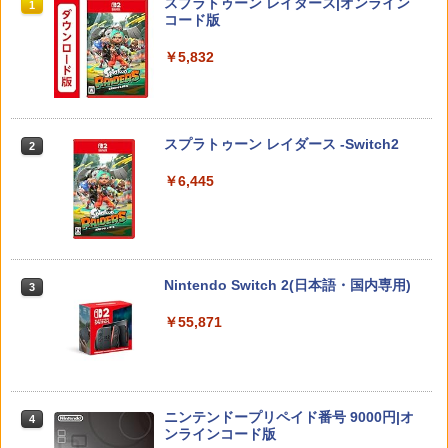
スプラトゥーン レイダース|オンライン
プレステ5スリム用 ディスク/デジタル版
1
￥7,902
コード版
対応 PS5 周辺機器 PS5 Pro 新型PS5
￥5,832
￥2,580
配送事故補償オプション(宅配便)
劇場版 あしたのジョー2【Blu-ray】 [ あ
【特典】ほの暮しの庭 switch2版(【初
2
2
2
おい輝彦 ]
回外付特典】切り取れるクリアカード)
￥550
【特典】テイルズ オブ エターニア リマ
￥3,907
￥8,118
2
スプラトゥーン レイダース -Switch2
2
スター PS5版(【早期購入特典】超冒険
お役立ちセット)
￥6,445
￥3,484
【即納 新品】ゲーム＆ウオッチ ゼルダ
【送料無料】劇場版「鬼滅の刃」無限城
ゼルダの伝説 ティアーズ オブ ザ キング
3
3
3
の伝説
編 第一章 猗窩座再来(通常版)【Blu-ra
ダム Nintendo Switch 2 Edition
y】/アニメーション[Blu-ray]【返品種別
A】
￥5,480
PS5対応バッグ PS5対応リュック Pla
￥8,470
3
Nintendo Switch 2(日本語・国内専用)
3
yStation5対応収納バック PS5対応収納
￥4,400
バック Playstation5＆PS5 Digital Editi
￥55,871
on for DualsenseControllerと互換性が
ある 保護ケース キャリーバッグ 大容
Switch2 ケース スイッチ2 Nintendo 対
4
量PS5 ケース 肩掛け 小物収納可 持ち運
ダービースタリオン2 【Switch2】 POT-
応 スイッチ スイッチツー 名入れ かわい
4
び 防塵 防水 耐衝撃
P-AB73A
い ニンテンドースイッチ カバー ポーチ
Teacher's Pet OAV DVD 即納 dvd com
4
switch Lite 新型 本体 ジョイコン ソフ
plete box Natural: Another Story 北米
￥3,960
ト ケーブル 収納可能 ポーチ クリスマス
版 Natural: Teacher's Pet USA正規品 -
￥8,582
ニンテンドープリペイド番号 9000円|オ
4
ギフト クリスマス プレゼント 送料無料
Natural Another-Teacher's Pet 美少女
ンラインコード版
アニメ アニメ ナチュラル~Another~ 日