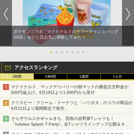
￥10,737
【Amazon.co.jp限定】劇場版モノノ怪
5
第三章 蛇神 (オリジナル特典:オリジナル
巾着＋メーカー特典:【坤と離】二振りの
剣、十翼より来たる！スタジオ描き下ろ
しイラストボード付) [DVD]
ポケモンコラボ「マクドナルドのサマーチャンスバッグ
2026」をひと足お先に体験してみた！
￥8,800
●
●
●
●
●
●
●
アクセスランキング
1時間
24時間
1週間
1カ月
マクドナルド、マックデリバリーの朝マックの最低注文料金が
500円値上げ。8月18日より1,500円から受付
クリスピー・クリーム・ドーナツと「ハリポタ」のコラボ商品が
8月21日より期間限定で発売
組分け帽子ドーナツなど見た目も楽しい商品が登場
そらザウルスやギャルきち、団長の吉野家Tシャツも！
「hololive Splash T-Party!」全Tシャツラインナップ公開＆オン
ライン販売開始