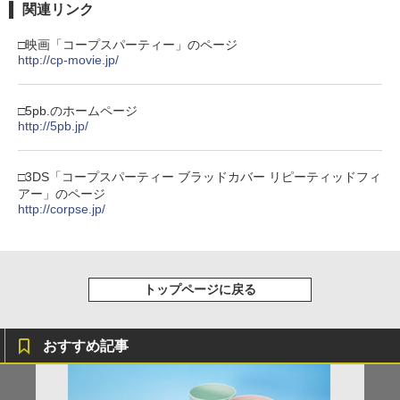
プロダクトコード 封入
関連リンク
￥7,681
￥7,286
□映画「コープスパーティー」のページ
劇場版「鬼滅の刃」無限城編 第一章 猗
2
http://cp-movie.jp/
窩座再来 通常版 [Blu-ray]
【純正品】Xbox 充電式バッテリー + US
3
￥3,964
B-C ケーブル
□5pb.のホームページ
【純正品】ディスクドライブ(CFI-ZDD1
3
http://5pb.jp/
J) PlayStation 5
￥2,618
￥11,849
□3DS「コープスパーティー ブラッドカバー リピーティッドフィ
劇場版「鬼滅の刃」無限城編 第一章 猗
3
アー」のページ
窩座再来 通常版 [DVD]
http://corpse.jp/
【純正品】Xbox ワイヤレス コントロー
4
￥3,523
【純正品】DualSense ワイヤレスコン
ラー (カーボンブラック)
4
トローラー ミッドナイト ブラック(CFI-
ZCT2J01)
￥8,020
トップページに戻る
￥10,737
劇場版「鬼滅の刃」無限城編 第一章 猗
4
窩座再来 完全生産限定版 [Blu-ray]
【純正品】Xbox Elite ワイヤレス コン
5
トローラー Series 2 Core Edition (ホワ
おすすめ記事
￥8,698
【純正品】DualSense ワイヤレスコン
イト)
5
トローラー(CFI-ZCT2J)
￥18,500