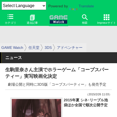
Powered by
Translate
カテゴリ
過去記事
検索
Impressサイト
GAME Watch
任天堂
3DS
アドベンチャー
ニュース
生駒里奈さん主演でホラーゲーム「コープスパー
ティー」実写映画化決定
劇場公開と同時に3DS版「コープスパーティー」も発売予定
（2015/2/26 11:03）
2015年夏 シネ･リーブル池
袋ほか全国で順次公開予定