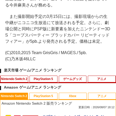
る今井麻美さんが務める。
また撮影開始予定の3月15日には、撮影現場からの生
中継がニコニコ生放送にて放送される予定。さらに、劇
場公開と同時にPSP版に新要素を加えたニンテンドー3D
S「コープスパーティー ブラッドカバー リピーティッド
フィアー」が5pb.より発売される予定。価格は未定。
(C)2010,2015 Team GrisGris / MAGES./ 5pb.
(C)乃木坂46LLC
楽天市場 ゲーム/アニメ ランキング
Nintendo Switch 2
PlayStation 5
ゲームグッズ
アニメ
Amazon ゲーム/アニメ ランキング
Nintendo Switch 2
PlayStation 5
Xbox
アニメ
【楽天ブックス限定特典】ドンキーコン
【レビュー評価上昇中】 新型 PS5 Slim /
【中古】大乱闘スマッシュブラザーズX
【中古】アラジン ジャファーの逆襲 [レ
1
1
1
1
Amazon Nintendo Switch 2 販売ランキング
グ バナンザ(「スーパーマリオ」ステッ
PS5 Pro 冷却ファン PS5スリム用 冷却
ンタル落ち] [Blu-ray] [ブルーレイ]
更新日時：2026/08/07 18:12
カー2種)
ファン 自動温度検出 3段階風速調整 LED
￥350
ライト USB付き 低騒音 急速冷却 放熱
￥324